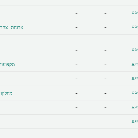
-
-
요약
ארוחת צהריים וע
-
-
요약
-
-
요약
מקצועות בי
-
-
요약
-
-
요약
מחלקות א
-
-
요약
-
-
요약
-
-
요약