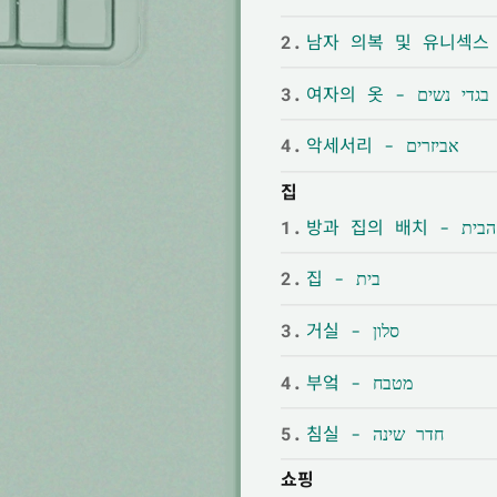
2.
3.
여자의 옷 - בגדי נשים
4.
악세서리 - אביזרים
집
1.
방과 집의 
2.
집 - בית
3.
거실 - סלון
4.
부엌 - מטבח
5.
침실 - חדר שינה
쇼핑