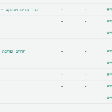
남자 의복 및 유니섹스 - בגדי גברים ויוניסקס
-
-
요약
-
-
요약
-
-
요약
배치 - חדרים ופריסת הבית
-
-
요약
-
-
요약
-
-
요약
-
-
요약
-
-
요약