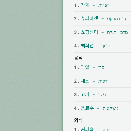
1.
가게 - חנויות
2.
슈퍼마켓 - סופרמרקט
3.
쇼핑센터 - מרכז קניות
4.
백화점 - קניון
음식
1.
과일 - פרי
2.
채소 - ירקות
3.
고기 - בשר
4.
음료수 - משקאות
외식
1.
커피숍 - קפה