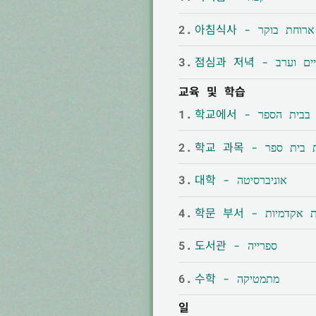
2.
아침식사 - ארוחת בוקר
3.
점심과 저녁 - רב
교육 및 학습
1.
학교에서 - בבית הספר
2.
학교 과목 - ת ספר
3.
대학 - אוניברסיטה
4.
학문 부서 - קדמיות
5.
도서관 - ספרייה
6.
수학 - מתמטיקה
일