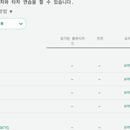
자와 타자 연습을 할 수 있습니다.
방법
▼
암기된 플래시카
진전
요
드
-
-
요약
-
-
요약
-
-
요약
-
-
요약
מראה כלל
-
-
요약