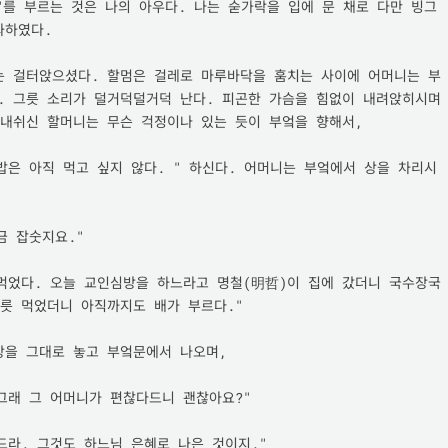
"를 부르는 것은 나의 아우다. 나는 숟가락을 입에 문 채로 다만 빙그
하였다.

는 걸터앉으셨다. 할멈은 걸레로 마루바닥을 훔치는 사이에 어머니는 부
. 그릇 소리가 덜거덕덜거덕 난다. 피곤한 가슴을 힘없이 내려앉히시며 
내쉬신 할머니는 무슨 걱정이나 있는 듯이 부엌을 향해서,

밥은 아직 먹고 싶지 않다. " 하신다. 어머니는 부엌에서 상을 차리시
금 잡숫지요."

 먹었다. 오늘 교인심방을 하느라고 명철(明哲)이 집에 갔더니 국수장국
릇 먹었더니 아직까지도 배가 부르다."

을 그대로 놓고 부엌문에서 나오며,

그래 그 어머니가 편찮다드니 괜찮아요?"

드라. 그것도 하느님 은혜로 나은 것이지."
