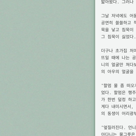
밟아왔다. 그러나 
그날 저녁에도 어둠
공연히 쓸쓸하고 
묵을 낳고 침묵이 
그 침묵이 싫었다.

더구나 초가집 처마
뜨일 때에 나는 
니의 얼굴만 쳐다
의 아우의 얼굴을 
"할멈 물 좀 떠오
었다. 할멈은 행
가 한번 덜컹 하고
게다 내미시면서, 
의 동생이 어리광부
"엎질러진다. 언니
아다니는 물그릇은 