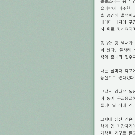
쓸쓸스러운 붉은 
을바람이 따뜻한 
을 공연히 울먹이
때마다 떼지어 구
히 위로 향하여지며
음습한 땅 냄새가
서 났다. 울타리 
적에 촌녀의 행주
나는 날마다 학교
동산으로 왔다갔다 
그날도 감나무 동
이 똥이 몽글몽글
돌아다닐 적에 건너
그때에 징신 신은
락과 입 가장자리
가락을 거꾸로 들고