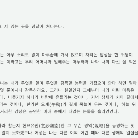


 서 있는 곳을 덩달아 쳐다본다.

는 아무 소리도 없이 마루끝에 가서 앉으며 차려논 밥상을 한 귀퉁이 
는 이라고는 우리 어머니와 일해주는 마누라와 나와 나의 다섯 살 먹은 
다니는 내가 무엇을 알며 무엇을 감득할 능력을 가졌으며 안다 하면 얼마
몇 푼어치나 감득하리요. 그러나 웬일인지 그때부터 나의 어린 마음은 
다. 나뭇가지 하나가 바람에 흔들리는 것이나, 저녁 참새가 처마 끝에서
리는 것이나, 한가한 오계(午鷄)가 길게 목늘여 우는 것이나, 하늘 위
거리한 감정은 공연한 비애 중에서 때없는 눈물을 흘리었었다.

아라 할는지 현묘유원(玄妙幽遠)한 그 무슨 경역(境域)을 동경하는 첫
 알지 못하겠으나 어떻든 나는 다른 이의 어린 때와 다른 생애의 일절을