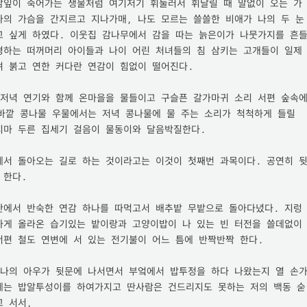
감잎이 죽어가는 생물처럼 여기저기 휘둘러서 휘날릴 때 말없이 오는 가
나의 가슴을 간지르고 지나가매, 나도 모르는 쓸쓸한 비애가 나의 두 눈
고 싶게 하였다. 이웃집 감나무에서 감을 따는 늙은이가 나뭇가지를 흔들
경하는 떠꺼머리 아이들과 나이 어린 처녀들의 침 삼키는 고개들이 일제
 붉고 연한 커다란 연감이 힘없이 떨어진다.

 저녁 연기와 함께 온마을을 물들이고 구슬픈 갈가마귀 소리 서편 숲속
바깥 콩나물 우물에서는 저녁 콩나물에 물 주는 소리가 척척하게 들릴 
치마 두른 집세기 걸음이 물동이와 달음박질한다.

에서 돌아오는 길로 하는 것이라고는 이것이 첫째번 과목이다. 공연히 
한다.

산에서 반숙한 연감 하나를 따먹고서 배추밭 무밭으로 돌아다녔다. 지렁
하게 올라온 습기있는 밭이랑과 고양이밥이 나 있는 빈 터전을 쓸데없이 
편 철도 연변에 서 있는 전기불이 어느 틈에 반짝반짝 한다.

 나의 아우가 뒷문에 나서면서 부엌에서 밥투정을 하다 나왔는지 열 손
에는 밥알투성이를 하여가지고 딴사람은 건드리지도 못하는 저의 백동 숟
 서서,
