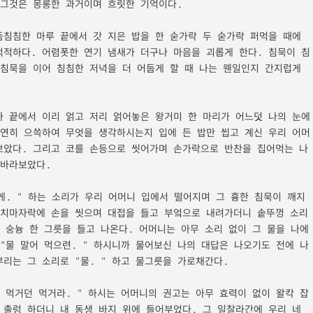
그것은 몽롱한 과거이며 흐릿한 기억이다.

침침한 마루 끝에서 갓 지은 밥을 한 숟가락 두 숟가락 퍼먹을 때에 
적적하다. 어렴폿한 연기 냄새가 더구나 마음을 괴롭게 한다. 침묵이 침
침묵을 이어 침침한 저녁을 더 어둡게 할 때 나는 웬일인지 간지럽게 
 끝에서 이리 얽고 저리 얽어놓은 왕거미 한 마리가 어느덧 나의 눈에 
공연히 으쓱하여 무엇을 생각하시는지 입에 든 밥만 씹고 계신 우리 어머
보았다. 그리고 코를 손등으로 씻어가며 손가락으로 반찬을 집어먹는 나
바라보았다.

게. " 하는 소리가 우리 어머니 입에서 떨어지며 그 흉한 침묵이 깨지
주치마자락에 손을 씻으며 대접을 들고 부엌으로 내려가더니 솥뚜껑 소리
 숭늉 한 그릇을 들고 나온다. 어머니는 아무 소리 없이 그 물을 나에
"물 말어 먹으련. " 하시니까 물어보신 나의 대답은 나오기도 전에 나
리는 그 소리로 "물. " 하고 물그릇을 가로채간다.

 먹거던 먹거라. " 하시는 어머니의 권고는 아무 효력이 없이 왈칵 잡
출렁 하더니 내 동생 바지 위에 들어부었다. 그 일찰라간에 우리 네 