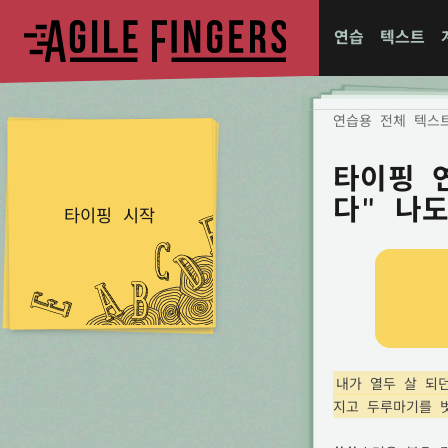
연습
텍스트
연습용 전체 텍스
타이핑 
다" 나
타이핑 시작
내가 열두 살 되
지고 두루마기를 