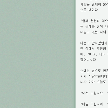
사람은 일제히 물러
손을 내민다.

"글쎄 천천히 먹
는 걸레를 집어 나
내밀고 있는 나의 
나는 미안하였던지
만 상에서 저만큼
때, "에그, 다리
할머니시다.

손에는 남으로 만든
키가 작달막한데다
니까 아마 오늘도 
"어서 오십시요. 
"마님 오십니까. 