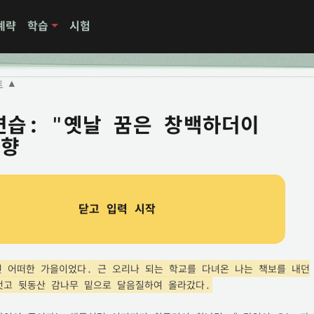
계략
학습
시험
트
▼
연습: "옛날 꿈은 창백하더이
도향
닫고 입력 시작
던 어떠한 가을이었다. 근 오리나 되는 학교를 다녀온 나는 책보를 내던
벗고 뒷동산 감나무 밑으로 달음질하여 올라갔다.