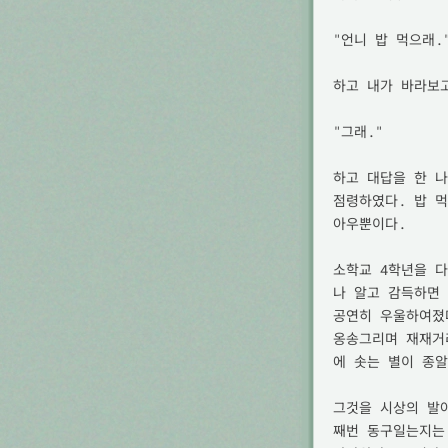
"언니 밥 먹으래."
하고 내가 바라보고
"그래."

하고 대답을 한 나
점령하였다. 밥 먹
아우뿐이다.

소학교 4학년을 
나 알고 감득하면 
공연히 우울하여졌
옹송그리며 재재거
에 솟는 별이 종알
그것을 시상의 발
째번 동구일는지는