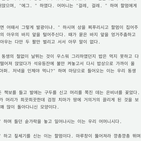
앉으며, "에그. " 하였다. 어머니는 "걸레, 걸레. " 하며 할멈에게 
으면 어때서 그렇게 발광이냐. " 하시며 상을 찌푸리시고 할멈이 집어주
의 아우의 바지 앞을 털어주신다. 때가 묻은 바지 앞을 엉거주춤하고 
아우는 다만 두 팔만 벌리고 서서 아무 말이 없다.

 동생의 철없이 날뛰는 것이 우스워 그리하였던지 밥은 먹지 못하고 다
 떨어져 앉았다가 석유등잔에 불만 켜놓고서 다시 밥상으로 가까이 올 
 아퍼. 저녁을 인제야 먹니?" 하며 마당으로 들어오는 이는 우리 동생 
 책보를 들고 발에는 구두를 신고 머리를 쪽진 데는 은비녀를 꽂았다. 
가 머리가 희끗희끗한데 검정 치마가 땅에 거의거의 끌리게 된 것을 보
꽤 많이 돌아다니신 모양이다.

" 하며 들던 숟가락을 놓고 일어나시는 이는 우리 어머니시다.

" 하고 짚세기를 신는 이는 할멈이다. 마루창이 뚫어져라 깡총깡총 뛰며 