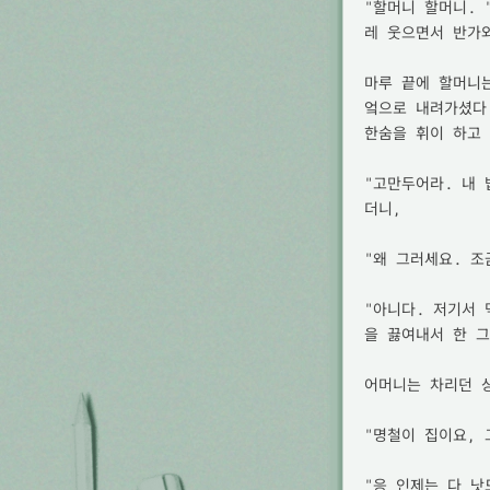
"할머니 할머니. 
레 웃으면서 반가와
마루 끝에 할머니
엌으로 내려가셨다
한숨을 휘이 하고 
"고만두어라. 내 
더니,

"왜 그러세요. 조
"아니다. 저기서
을 끓여내서 한 그
어머니는 차리던 상
"명철이 집이요, 
"응 인제는 다 낫