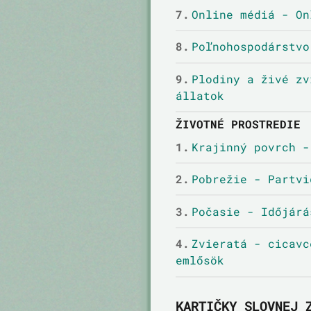
7.
Online médiá - On
8.
Poľnohospodárstvo
9.
Plodiny a živé zv
állatok
ŽIVOTNÉ PROSTREDIE
1.
Krajinný povrch -
2.
Pobrežie - Partvi
3.
Počasie - Időjárá
4.
Zvieratá - cicavc
emlősök
KARTIČKY SLOVNEJ 