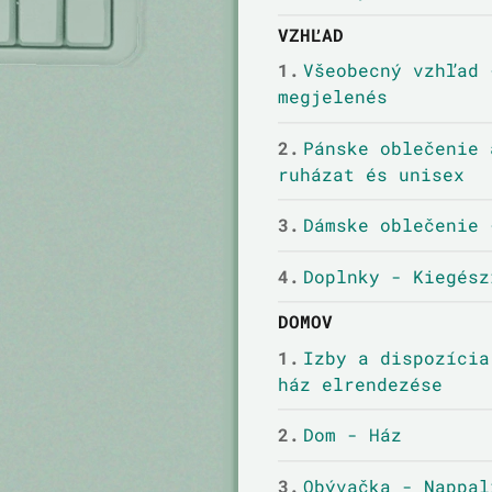
VZHĽAD
1.
Všeobecný vzhľad 
megjelenés
2.
Pánske oblečenie 
ruházat és unisex
3.
Dámske oblečenie 
4.
Doplnky - Kiegész
DOMOV
1.
Izby a dispozícia
ház elrendezése
2.
Dom - Ház
3.
Obývačka - Nappal