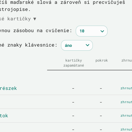
číš maďarské slová a zároveň si precvičuješ
strojopise.
ké kartičky
▼
vnou zásobou na cvičenie:
né znaky klávesnice:
kartičky
pokrok
zhrnu
zapamätané
részek
-
-
zhrnu
-
-
zhrnu
tok
-
-
zhrnu
-
-
zhrnu