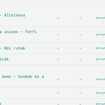
- Általános
-
-
zhrnu
a unisex - Férfi
-
-
zhrnu
- Női ruhák
-
-
zhrnu
ítők
-
-
zhrnu
 domu - Szobák és a
-
-
zhrnu
-
-
zhrnu
i
-
-
zhrnu