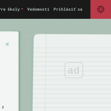
Pre školy
Vedomosti
Prihlásiť sa
ad
 z