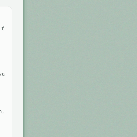
iť
va
h,