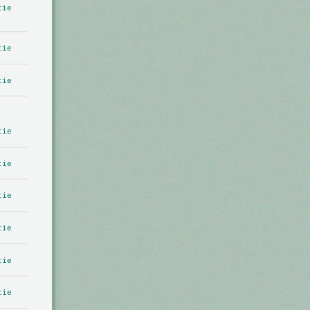
tie
tie
tie
tie
tie
tie
tie
tie
tie