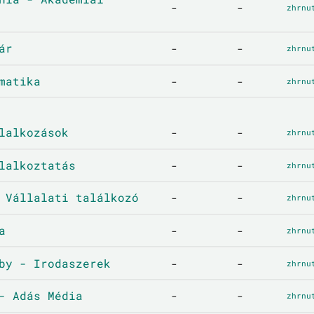
-
-
zhrnu
ár
-
-
zhrnu
matika
-
-
zhrnu
lalkozások
-
-
zhrnu
lalkoztatás
-
-
zhrnu
 Vállalati találkozó
-
-
zhrnu
a
-
-
zhrnu
by - Irodaszerek
-
-
zhrnu
- Adás Média
-
-
zhrnu