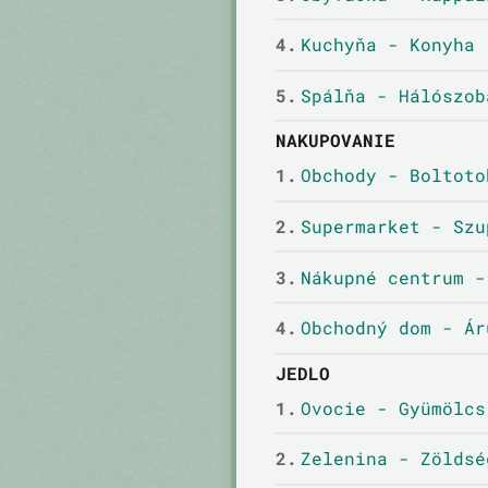
4.
Kuchyňa - Konyha
5.
Spálňa - Hálószob
NAKUPOVANIE
1.
Obchody - Boltoto
2.
Supermarket - Szu
3.
Nákupné centrum -
4.
Obchodný dom - Ár
JEDLO
1.
Ovocie - Gyümölcs
2.
Zelenina - Zöldsé