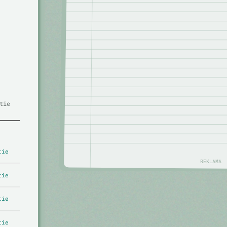
tie
tie
REKLAMA
tie
tie
tie