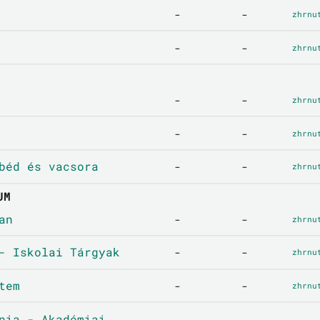
-
-
zhrnu
-
-
zhrnu
-
-
zhrnu
-
-
zhrnu
béd és vacsora
-
-
zhrnu
UM
an
-
-
zhrnu
- Iskolai Tárgyak
-
-
zhrnu
tem
-
-
zhrnu
nia - Akadémiai