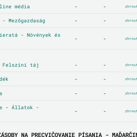
line média
-
-
zhrnu
 - Mezőgazdaság
-
-
zhrnu
ieratá - Növények és
-
-
zhrnu
 Felszíni táj
-
-
zhrnu
dék
-
-
zhrnu
s
-
-
zhrnu
e - Állatok -
-
-
zhrnu
ZÁSOBY NA PRECVIČOVANIE PÍSANIA - MAĎARČI