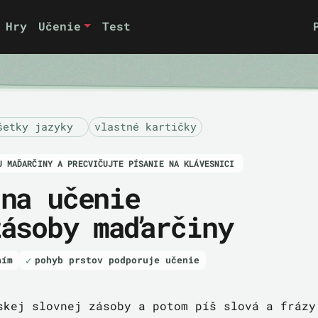
Hry
Učenie
Test
šetky jazyky
vlastné kartičky
U MAĎARČINY A PRECVIČUJTE PÍSANIE NA KLÁVESNICI
 na učenie
zásoby maďarčiny
ním
pohyb prstov podporuje učenie
skej slovnej zásoby a potom píš slová a frázy