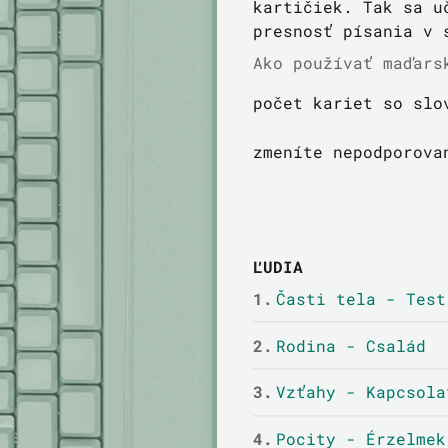
kartičiek. Tak sa u
presnosť písania v 
Ako používať maďars
počet kariet so slo
zmeníte nepodporova
ĽUDIA
1.
Časti tela - Test
2.
Rodina - Család
3.
Vzťahy - Kapcsola
4.
Pocity - Érzelmek