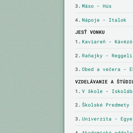
3.
Mäso - Hús
4.
Nápoje - Italok
JESŤ VONKU
1.
Kaviareň - Kávézó
2.
Raňajky - Reggeli
3.
Obed a večera - E
VZDELÁVANIE A ŠTÚDI
1.
V škole - Iskoláb
2.
Školské Predmety 
3.
Univerzita - Egye
4.
Akademické oddele