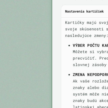
Nastavenia kartičiek
Kartičky majú svo
svoje skúsenosti 
nasledujúce zmeny
VÝBER POČTU KA
Môžete si vybr
precvičiť. Pre
slovnej zásoby
ZMENA NEPODPOR
Ak vaše rozlož
znaky alebo di
systém môže ni
znaky budú akc
latinskej abec