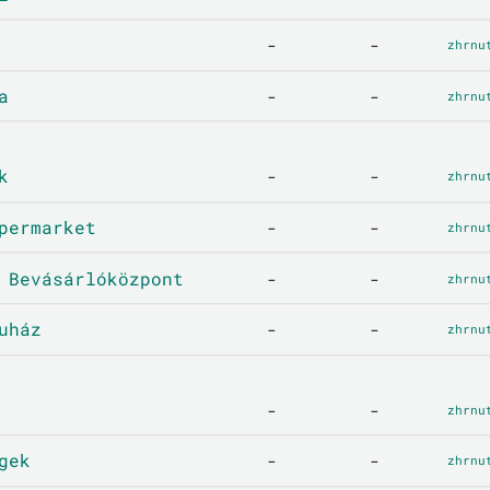
-
-
zhrnu
a
-
-
zhrnu
k
-
-
zhrnu
permarket
-
-
zhrnu
 Bevásárlóközpont
-
-
zhrnu
uház
-
-
zhrnu
-
-
zhrnu
gek
-
-
zhrnu