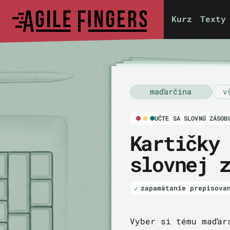
Kurz
Texty
maďarčina
v
UČTE SA SLOVNÚ ZÁSOB
Kartičky
slovnej 
zapamätanie prepisova
Vyber si tému maďar