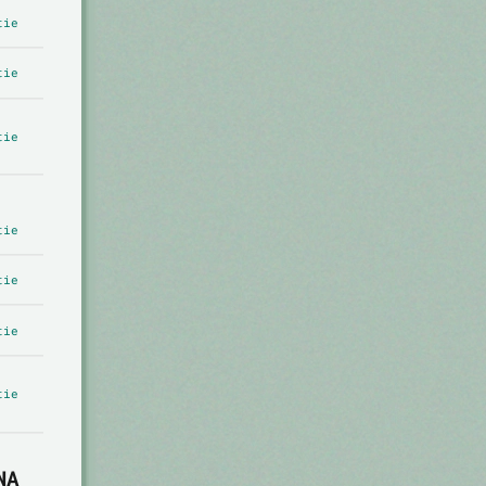
tie
tie
tie
tie
tie
tie
tie
NA