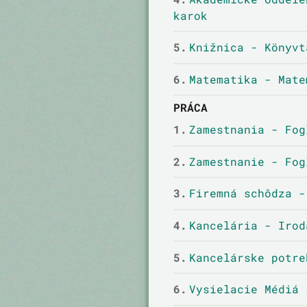
karok
5.
Knižnica - Könyvt
6.
Matematika - Mate
PRÁCA
1.
Zamestnania - Fog
2.
Zamestnanie - Fog
3.
Firemná schôdza -
4.
Kancelária - Irod
5.
Kancelárske potre
6.
Vysielacie Médiá 