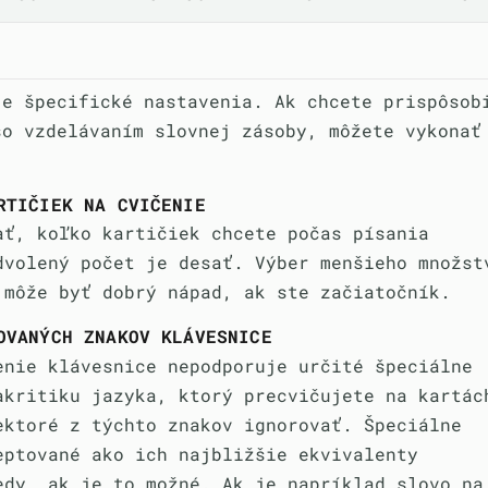
je špecifické nastavenia. Ak chcete prispôsob
so vzdelávaním slovnej zásoby, môžete vykonať
:
RTIČIEK NA CVIČENIE
ať, koľko kartičiek chcete počas písania
dvolený počet je desať. Výber menšieho množst
 môže byť dobrý nápad, ak ste začiatočník.
OVANÝCH ZNAKOV KLÁVESNICE
enie klávesnice nepodporuje určité špeciálne
akritiku jazyka, ktorý precvičujete na kartác
ektoré z týchto znakov ignorovať. Špeciálne
eptované ako ich najbližšie ekvivalenty
edy, ak je to možné. Ak je napríklad slovo na