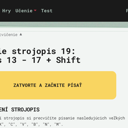
Hry
Učenie
Test
cvičenie
▼
ie strojopis 19:
s 13 - 17 + Shift
ZATVORTE A ZAČNITE PÍSAŤ
ENÍ STROJOPIS
í strojopis si precvičíte písanie nasledujúcich veľkých
X", "C", "V", "B", "N", "M".