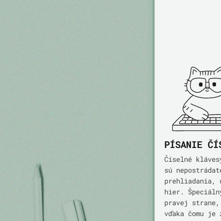
PÍSANIE ČÍ
Číselné kláves
sú nepostrádat
prehliadania, 
hier. Špeciáln
pravej strane,
vďaka čomu je 