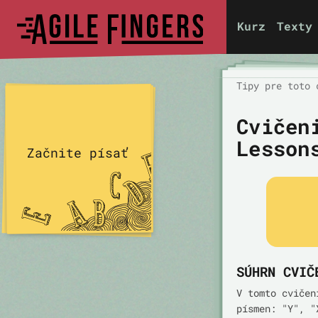
Kurz
Texty
Tipy pre toto 
Cvičen
Lesson
Začnite písať
SÚHRN CVIČ
V tomto cvičen
písmen: "Y", "