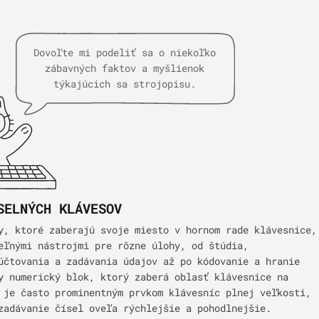
Dovoľte mi podeliť sa o niekoľko
zábavných faktov a myšlienok
týkajúcich sa strojopisu.
SELNÝCH KLÁVESOV
y, ktoré zaberajú svoje miesto v hornom rade klávesnice,
eľnými nástrojmi pre rôzne úlohy, od štúdia,
účtovania a zadávania údajov až po kódovanie a hranie
y numerický blok, ktorý zaberá oblasť klávesnice na
 je často prominentným prvkom klávesníc plnej veľkosti,
zadávanie čísel oveľa rýchlejšie a pohodlnejšie.