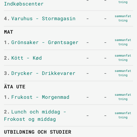
tning
Indkøbscenter
sammanfat
4.
Varuhus - Stormagasin
-
-
tning
MAT
sammanfat
1.
Grönsaker - Grøntsager
-
-
tning
sammanfat
2.
Kött - Kød
-
-
tning
sammanfat
3.
Drycker - Drikkevarer
-
-
tning
ÄTA UTE
sammanfat
1.
Frukost - Morgenmad
-
-
tning
2.
Lunch och middag -
sammanfat
-
-
tning
Frokost og middag
UTBILDNING OCH STUDIER