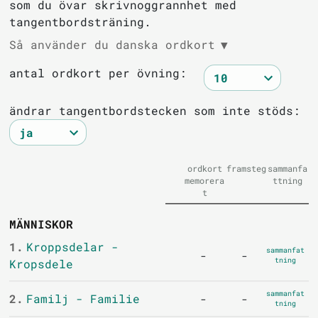
som du övar skrivnoggrannhet med
tangentbordsträning.
Så använder du danska ordkort
▼
antal ordkort per övning:
ändrar tangentbordstecken som inte stöds:
ordkort
framsteg
sammanfa
memorera
ttning
t
MÄNNISKOR
1.
Kroppsdelar -
sammanfat
-
-
tning
Kropsdele
sammanfat
2.
Familj - Familie
-
-
tning