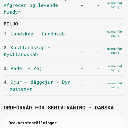
sammanfat
Afgrøder og levende
-
-
tning
husdyr
MILJÖ
sammanfat
1.
Landskap - Landskab
-
-
tning
2.
Kustlandskap -
sammanfat
-
-
tning
Kystlandskab
sammanfat
3.
Väder - Vejr
-
-
tning
4.
Djur - däggdjur - Dyr
sammanfat
-
-
tning
- pattedyr
ORDFÖRRÅD FÖR SKRIVTRÄNING - DANSKA
Ordkortsinställningar