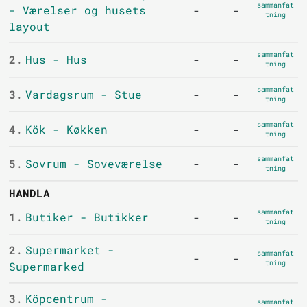
sammanfat
- Værelser og husets
-
-
tning
layout
sammanfat
2.
Hus - Hus
-
-
tning
sammanfat
3.
Vardagsrum - Stue
-
-
tning
sammanfat
4.
Kök - Køkken
-
-
tning
sammanfat
5.
Sovrum - Soveværelse
-
-
tning
HANDLA
sammanfat
1.
Butiker - Butikker
-
-
tning
2.
Supermarket -
sammanfat
-
-
tning
Supermarked
3.
Köpcentrum -
sammanfat
-
-