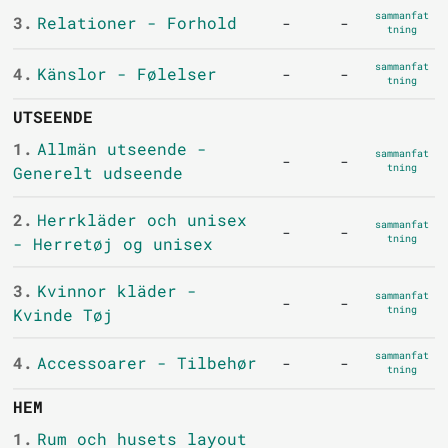
sammanfat
3.
Relationer - Forhold
-
-
tning
sammanfat
4.
Känslor - Følelser
-
-
tning
UTSEENDE
1.
Allmän utseende -
sammanfat
-
-
tning
Generelt udseende
2.
Herrkläder och unisex
sammanfat
-
-
tning
- Herretøj og unisex
3.
Kvinnor kläder -
sammanfat
-
-
tning
Kvinde Tøj
sammanfat
4.
Accessoarer - Tilbehør
-
-
tning
HEM
1.
Rum och husets layout