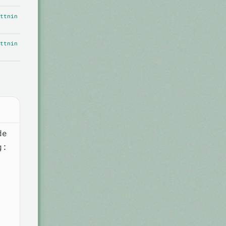
ttnin
ttnin
de
g: