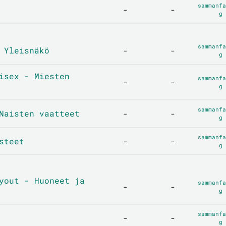
sammanfa
-
-
g
sammanfa
 Yleisnäkö
-
-
g
isex - Miesten
sammanfa
-
-
g
sammanfa
Naisten vaatteet
-
-
g
sammanfa
steet
-
-
g
yout - Huoneet ja
sammanfa
-
-
g
sammanfa
-
-
g