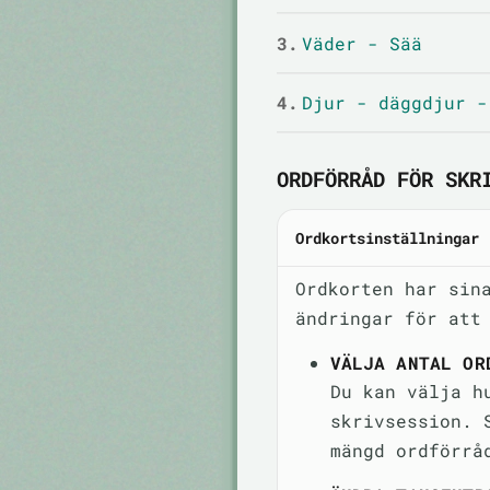
3.
Väder - Sää
4.
Djur - däggdjur -
ORDFÖRRÅD FÖR SKR
Ordkortsinställningar
Ordkorten har sin
ändringar för att
VÄLJA ANTAL OR
Du kan välja h
skrivsession. 
mängd ordförrå