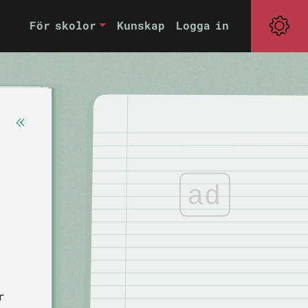
För skolor
Kunskap
Logga in
ad
r