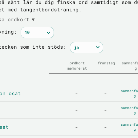
så sätt lär du dig finska ord samtidigt som d
et med tangentbordsträning.
ka ordkort
▼
vning:
tecken som inte stöds:
ordkort
framsteg
sammanf
memorerat
g
sammanfa
on osat
-
-
g
sammanfa
-
-
g
sammanfa
eet
-
-
g