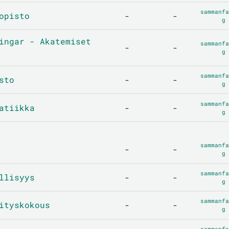
sammanfa
opisto
-
-
g
ingar - Akatemiset
sammanfa
-
-
g
sammanfa
sto
-
-
g
sammanfa
atiikka
-
-
g
sammanfa
-
-
g
sammanfa
llisyys
-
-
g
sammanfa
ityskokous
-
-
g
sammanfa