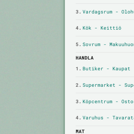
3.
Vardagsrum - Oloh
4.
Kök - Keittiö
5.
Sovrum - Makuuhuo
HANDLA
1.
Butiker - Kaupat
2.
Supermarket - Sup
3.
Köpcentrum - Osto
4.
Varuhus - Tavarat
MAT