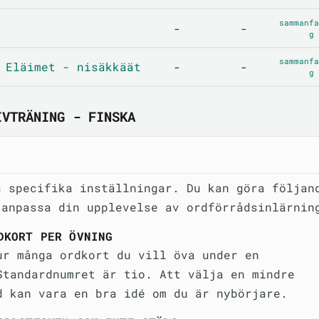
sammanfa
-
-
g
sammanfa
 Eläimet - nisäkkäät
-
-
g
IVTRÄNING - FINSKA
a specifika inställningar. Du kan göra följan
 anpassa din upplevelse av ordförrådsinlärnin
DKORT PER ÖVNING
ur många ordkort du vill öva under en
Standardnumret är tio. Att välja en mindre
d kan vara en bra idé om du är nybörjare.