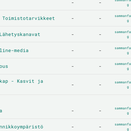
-
-
g
sammanfa
 Toimistotarvikkeet
-
-
g
sammanfa
Lähetyskanavat
-
-
g
sammanfa
line-media
-
-
g
sammanfa
ous
-
-
g
kap - Kasvit ja
sammanfa
-
-
g
sammanfa
a
-
-
g
sammanfa
nnikkoympäristö
-
-
g