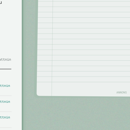
u
attnin
ttnin
ANNONS
ttnin
ttnin