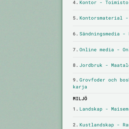
4.
Kontor - Toimisto
5.
Kontorsmaterial -
6.
Sändningsmedia - 
7.
Online media - On
8.
Jordbruk - Maatal
9.
Grovfoder och bos
karja
MILJÖ
1.
Landskap - Maisem
2.
Kustlandskap - Ra