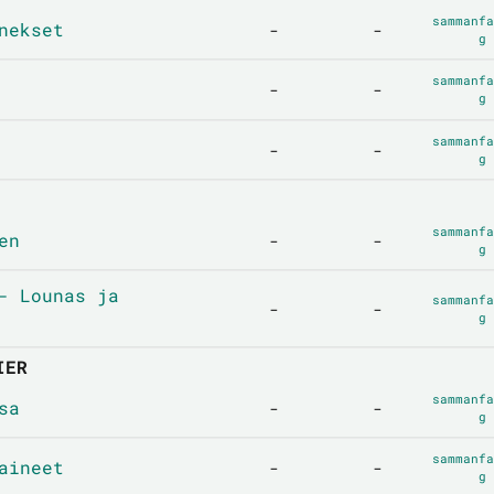
sammanfa
nekset
-
-
g
sammanfa
-
-
g
sammanfa
-
-
g
sammanfa
en
-
-
g
- Lounas ja
sammanfa
-
-
g
IER
sammanfa
sa
-
-
g
sammanfa
aineet
-
-
g