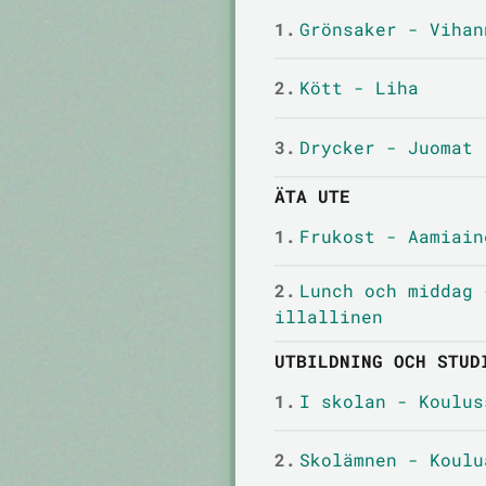
1.
Grönsaker - Vihan
2.
Kött - Liha
3.
Drycker - Juomat
ÄTA UTE
1.
Frukost - Aamiain
2.
Lunch och middag 
illallinen
UTBILDNING OCH STUD
1.
I skolan - Koulus
2.
Skolämnen - Koulu