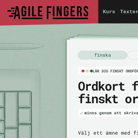
Kurs
Texte
finska
LÄR DIG FINSKT ORDFÖ
Ordkort 
finskt o
minns genom att skriv
Välj ett ämne med f