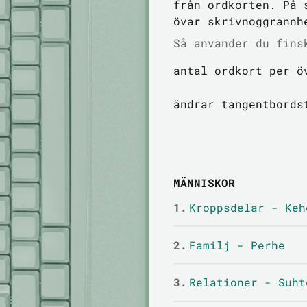
från ordkorten. På 
övar skrivnoggrannh
Så använder du fins
antal ordkort per ö
ändrar tangentbords
MÄNNISKOR
1.
Kroppsdelar - Keh
2.
Familj - Perhe
3.
Relationer - Suht