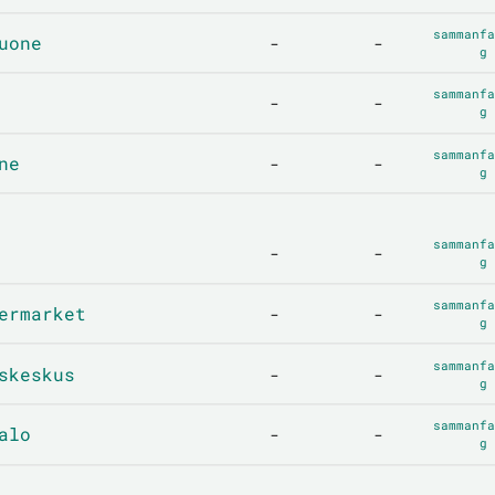
sammanfa
uone
-
-
g
sammanfa
-
-
g
sammanfa
ne
-
-
g
sammanfa
-
-
g
sammanfa
ermarket
-
-
g
sammanfa
skeskus
-
-
g
sammanfa
alo
-
-
g