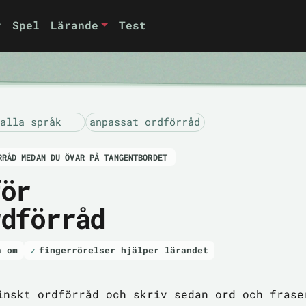
r
Spel
Lärande
Test
alla språk
anpassat ordförråd
RRÅD MEDAN DU ÖVAR PÅ TANGENTBORDET
för
rdförråd
a om
fingerrörelser hjälper lärandet
inskt ordförråd och skriv sedan ord och frase