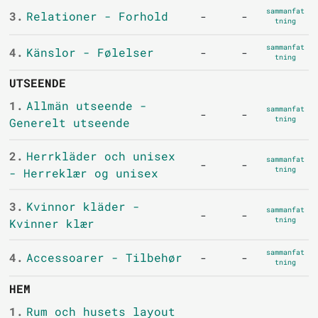
sammanfat
3.
Relationer - Forhold
-
-
tning
sammanfat
4.
Känslor - Følelser
-
-
tning
UTSEENDE
1.
Allmän utseende -
sammanfat
-
-
tning
Generelt utseende
2.
Herrkläder och unisex
sammanfat
-
-
tning
- Herreklær og unisex
3.
Kvinnor kläder -
sammanfat
-
-
tning
Kvinner klær
sammanfat
4.
Accessoarer - Tilbehør
-
-
tning
HEM
1.
Rum och husets layout