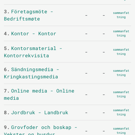
3.
Företagsmöte -
sammanfat
-
-
tning
Bedriftsmøte
sammanfat
4.
Kontor - Kontor
-
-
tning
5.
Kontorsmaterial -
sammanfat
-
-
tning
Kontorrekvisita
6.
Sändningsmedia -
sammanfat
-
-
tning
Kringkastingsmedia
7.
Online media - Online
sammanfat
-
-
tning
media
sammanfat
8.
Jordbruk - Landbruk
-
-
tning
9.
Grovfoder och boskap -
sammanfat
-
-
tning
Vekster og husdyr