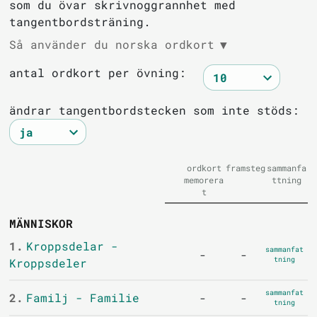
som du övar skrivnoggrannhet med
tangentbordsträning.
Så använder du norska ordkort
▼
antal ordkort per övning:
ändrar tangentbordstecken som inte stöds:
ordkort
framsteg
sammanfa
memorera
ttning
t
MÄNNISKOR
1.
Kroppsdelar -
sammanfat
-
-
tning
Kroppsdeler
sammanfat
2.
Familj - Familie
-
-
tning