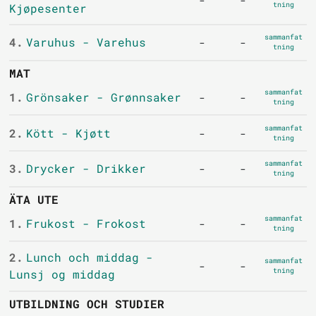
tning
Kjøpesenter
sammanfat
4.
Varuhus - Varehus
-
-
tning
MAT
sammanfat
1.
Grönsaker - Grønnsaker
-
-
tning
sammanfat
2.
Kött - Kjøtt
-
-
tning
sammanfat
3.
Drycker - Drikker
-
-
tning
ÄTA UTE
sammanfat
1.
Frukost - Frokost
-
-
tning
2.
Lunch och middag -
sammanfat
-
-
tning
Lunsj og middag
UTBILDNING OCH STUDIER