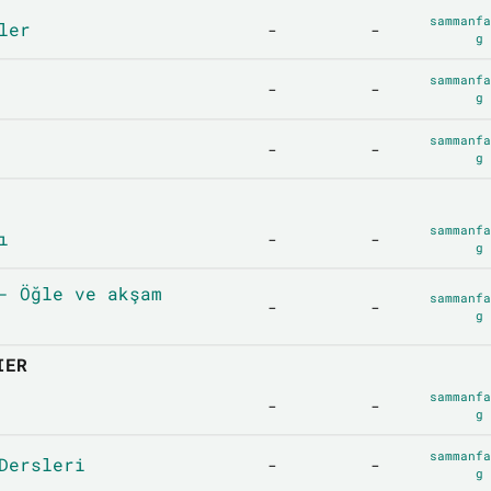
sammanfa
ler
-
-
g
sammanfa
-
-
g
sammanfa
-
-
g
sammanfa
ı
-
-
g
- Öğle ve akşam
sammanfa
-
-
g
IER
sammanfa
-
-
g
sammanfa
Dersleri
-
-
g