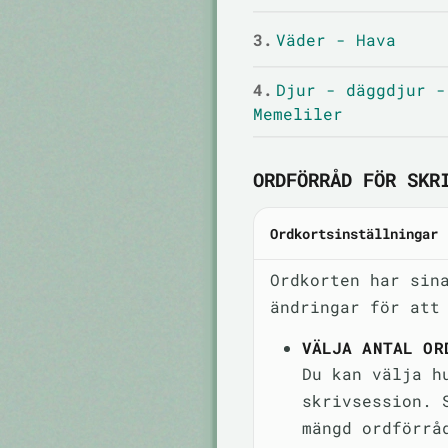
3.
Väder - Hava
4.
Djur - däggdjur -
Memeliler
ORDFÖRRÅD FÖR SKR
Ordkortsinställningar
Ordkorten har sin
ändringar för att
VÄLJA ANTAL OR
Du kan välja h
skrivsession. 
mängd ordförrå