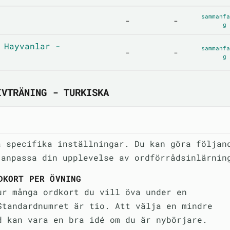
sammanfa
-
-
g
 Hayvanlar -
sammanfa
-
-
g
IVTRÄNING - TURKISKA
a specifika inställningar. Du kan göra följan
 anpassa din upplevelse av ordförrådsinlärnin
DKORT PER ÖVNING
ur många ordkort du vill öva under en
Standardnumret är tio. Att välja en mindre
d kan vara en bra idé om du är nybörjare.