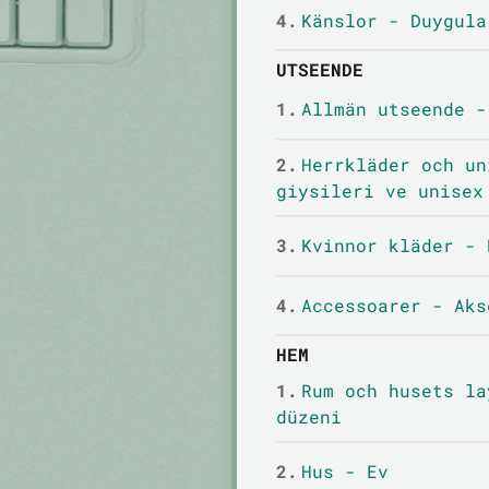
4.
Känslor - Duygula
UTSEENDE
1.
Allmän utseende -
2.
Herrkläder och un
giysileri ve unisex
3.
Kvinnor kläder - 
4.
Accessoarer - Aks
HEM
1.
Rum och husets la
düzeni
2.
Hus - Ev