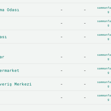
sammanfa
ma Odası
-
-
g
sammanfa
-
-
g
sammanfa
ası
-
-
g
sammanfa
ar
-
-
g
sammanfa
ermarket
-
-
g
sammanfa
veriş Merkezi
-
-
g
sammanfa
-
-
g