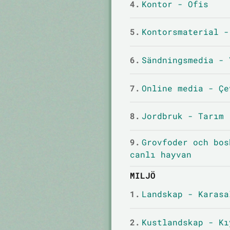
4.
Kontor - Ofis
5.
Kontorsmaterial -
6.
Sändningsmedia - 
7.
Online media - Çe
8.
Jordbruk - Tarım
9.
Grovfoder och bos
canlı hayvan
MILJÖ
1.
Landskap - Karasa
2.
Kustlandskap - Kı