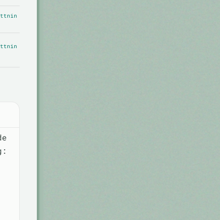
ttnin
ttnin
de
g: