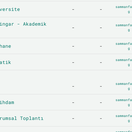
sammanfa
versite
-
-
g
ingar - Akademik
sammanfa
-
-
g
sammanfa
hane
-
-
g
sammanfa
atik
-
-
g
sammanfa
-
-
g
sammanfa
ihdam
-
-
g
sammanfa
rumsal Toplantı
-
-
g
sammanfa