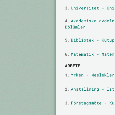
3.
Universitet - Üni
4.
Akademiska avdeln
Bölümler
5.
Bibliotek - Kütüp
6.
Matematik - Matem
ARBETE
1.
Yrken - Meslekler
2.
Anställning - İst
3.
Företagsmöte - Ku