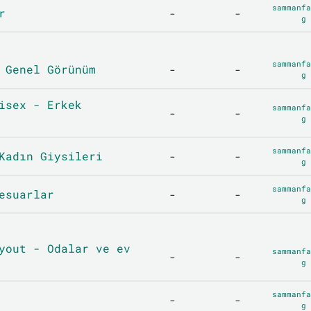
sammanfa
r
-
-
g
sammanfa
 Genel Görünüm
-
-
g
isex - Erkek
sammanfa
-
-
g
sammanfa
Kadın Giysileri
-
-
g
sammanfa
esuarlar
-
-
g
yout - Odalar ve ev
sammanfa
-
-
g
sammanfa
-
-
g