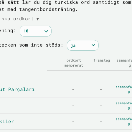
så sätt lär du dig turkiska ord samtidigt som
et med tangentbordsträning.
iska ordkort
▼
vning:
tecken som inte stöds:
ordkort
framsteg
sammanf
memorerat
g
sammanfa
ut Parçaları
-
-
g
sammanfa
-
-
g
sammanfa
kiler
-
-
g