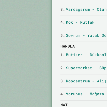
3.
Vardagsrum - Otur
4.
Kök - Mutfak
5.
Sovrum - Yatak Od
HANDLA
1.
Butiker - Dükkanl
2.
Supermarket - Süp
3.
Köpcentrum - Alış
4.
Varuhus - Mağaza
MAT