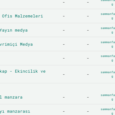
-
-
g
sammanfa
 Ofis Malzemeleri
-
-
g
sammanfa
Yayın medya
-
-
g
sammanfa
vrimiçi Medya
-
-
g
sammanfa
-
-
g
kap - Ekincilik ve
sammanfa
-
-
g
sammanfa
l manzara
-
-
g
sammanfa
yı manzarası
-
-
g