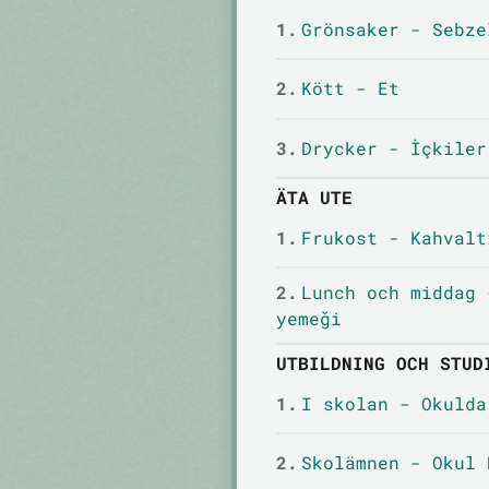
1.
Grönsaker - Sebze
2.
Kött - Et
3.
Drycker - İçkiler
ÄTA UTE
1.
Frukost - Kahvalt
2.
Lunch och middag 
yemeği
UTBILDNING OCH STUD
1.
I skolan - Okulda
2.
Skolämnen - Okul 