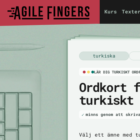
Kurs
Texte
turkiska
LÄR DIG TURKISKT ORD
Ordkort 
turkiskt
minns genom att skriv
Välj ett ämne med t