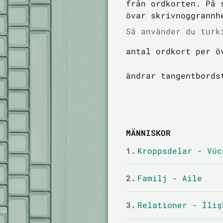
från ordkorten. På 
övar skrivnoggrannh
Så använder du turk
antal ordkort per ö
ändrar tangentbords
MÄNNISKOR
1.
Kroppsdelar - Vüc
2.
Familj - Aile
3.
Relationer - İliş