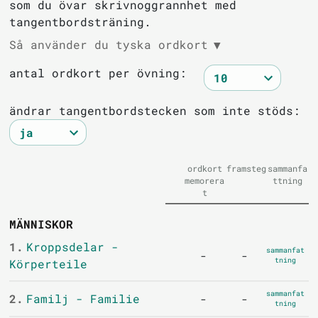
som du övar skrivnoggrannhet med
tangentbordsträning.
Så använder du tyska ordkort
▼
antal ordkort per övning:
ändrar tangentbordstecken som inte stöds:
ordkort
framsteg
sammanfa
memorera
ttning
t
MÄNNISKOR
1.
Kroppsdelar -
sammanfat
-
-
tning
Körperteile
sammanfat
2.
Familj - Familie
-
-
tning