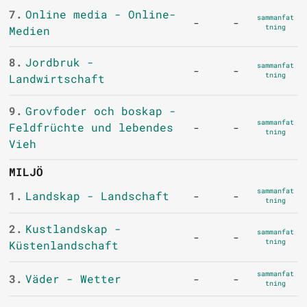
7.
Online media - Online-
sammanfat
-
-
tning
Medien
8.
Jordbruk -
sammanfat
-
-
tning
Landwirtschaft
9.
Grovfoder och boskap -
sammanfat
Feldfrüchte und lebendes
-
-
tning
Vieh
MILJÖ
sammanfat
1.
Landskap - Landschaft
-
-
tning
2.
Kustlandskap -
sammanfat
-
-
tning
Küstenlandschaft
sammanfat
3.
Väder - Wetter
-
-
tning