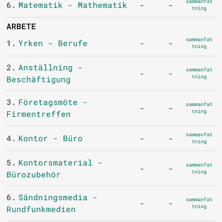
sammanfat
6.
Matematik - Mathematik
-
-
tning
ARBETE
sammanfat
1.
Yrken - Berufe
-
-
tning
2.
Anställning -
sammanfat
-
-
tning
Beschäftigung
3.
Företagsmöte -
sammanfat
-
-
tning
Firmentreffen
sammanfat
4.
Kontor - Büro
-
-
tning
5.
Kontorsmaterial -
sammanfat
-
-
tning
Bürozubehör
6.
Sändningsmedia -
sammanfat
-
-
tning
Rundfunkmedien