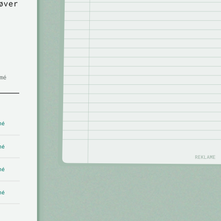
øver
mé
mé
mé
REKLAME
mé
mé