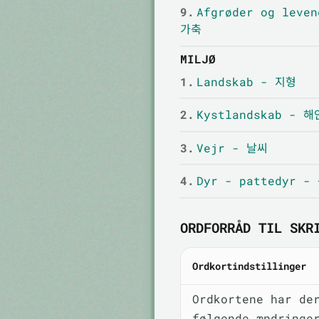
9.
Afgrøder og leve
가축
MILJØ
1.
Landskab - 지형
2.
Kystlandskab - 
3.
Vejr - 날씨
4.
Dyr - pattedyr 
ORDFORRÅD TIL SKR
Ordkortindstillinger
Ordkortene har de
følgende ændringe