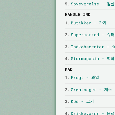
5.
Soveværelse - 침실
HANDLE IND
1.
Butikker - 가게
2.
Supermarked - 슈
3.
Indkøbscenter -
4.
Stormagasin - 백
MAD
1.
Frugt - 과일
2.
Grøntsager - 채소
3.
Kød - 고기
4.
Drikkevarer - 음