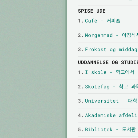
SPISE UDE
1.
Café - 커피숍
2.
Morgenmad - 아침식
3.
Frokost og midd
UDDANNELSE OG STUDI
1.
I skole - 학교에서
2.
Skolefag - 학교 과
3.
Universitet - 대학
4.
Akademiske afdel
5.
Bibliotek - 도서관