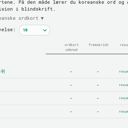
rtene. På den måde lærer du koreanske ord og 
ision i blindskrift.
eanske ordkort
▼
velse:
ordkort
fremskridt
resu
udenad
부위
-
-
resu
-
-
resu
-
-
resu
-
-
resu