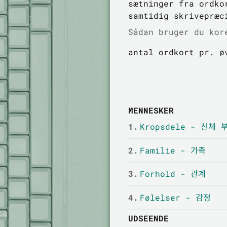
sætninger fra ordko
samtidig skrivepræc
Sådan bruger du kor
antal ordkort pr. ø
MENNESKER
1.
Kropsdele - 신체 
2.
Familie - 가족
3.
Forhold - 관계
4.
Følelser - 감정
UDSEENDE