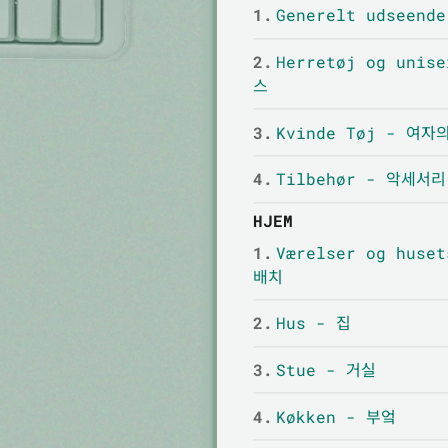
1.
Generelt udseen
2.
Herretøj og uni
스
3.
Kvinde Tøj - 여자
4.
Tilbehør - 악세서리
HJEM
1.
Værelser og huse
배치
2.
Hus - 집
3.
Stue - 거실
4.
Køkken - 부엌