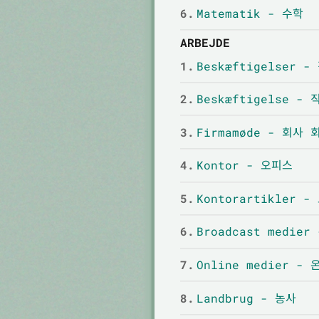
6.
Matematik - 수학
ARBEJDE
1.
Beskæftigelser -
2.
Beskæftigelse - 
3.
Firmamøde - 회사 
4.
Kontor - 오피스
5.
Kontorartikler 
6.
Broadcast medie
7.
Online medier -
8.
Landbrug - 농사