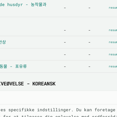
nde husdyr - 농작물과
-
-
resu
-
-
resu
해안상
-
-
resu
-
-
resu
- 동물 - 포유류
-
-
resu
IVEØVELSE - KOREANSK
res specifikke indstillinger. Du kan foretage
r for at tilpasse din oplevelse med ordforråd