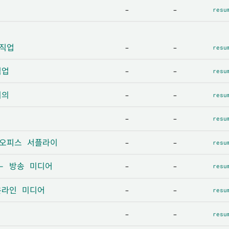
-
-
resu
 직업
-
-
resu
직업
-
-
resu
회의
-
-
resu
-
-
resu
- 오피스 서플라이
-
-
resu
r - 방송 미디어
-
-
resu
 온라인 미디어
-
-
resu
-
-
resu