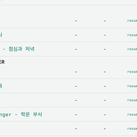
-
-
resu
사
-
-
resu
ag - 점심과 저녁
-
-
resu
ER
-
-
resu
목
-
-
resu
-
-
resu
inger - 학문 부서
-
-
resu
-
-
resu