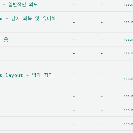
de - 일반적인 외모
-
-
resu
sex - 남자 의복 및 유니섹
-
-
resu
의 옷
-
-
resu
-
-
resu
ts layout - 방과 집의
-
-
resu
-
-
resu
-
-
resu
-
-
resu