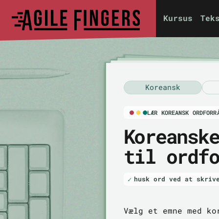
Kursus
Tek
Koreansk
LÆR KOREANSK ORDFORR
Koreansk
til ordf
husk ord ved at skriv
Vælg et emne med ko