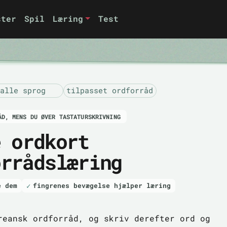
ster
Spil
Læring
Test
alle sprog
tilpasset ordforråd
ÅD, MENS DU ØVER TASTATURSKRIVNING
e ordkort
orrådslæring
e dem
fingrenes bevægelse hjælper læring
reansk ordforråd, og skriv derefter ord og