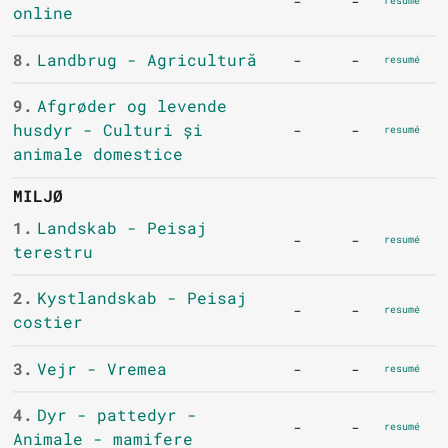
-
-
resumé
online
8.
Landbrug - Agricultură
-
-
resumé
9.
Afgrøder og levende
husdyr - Culturi și
-
-
resumé
animale domestice
MILJØ
1.
Landskab - Peisaj
-
-
resumé
terestru
2.
Kystlandskab - Peisaj
-
-
resumé
costier
3.
Vejr - Vremea
-
-
resumé
4.
Dyr - pattedyr -
-
-
resumé
Animale - mamifere