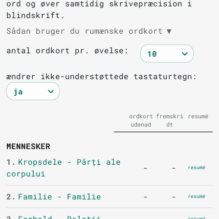
ord og øver samtidig skrivepræcision i
blindskrift.
Sådan bruger du rumænske ordkort
▼
antal ordkort pr. øvelse:
ændrer ikke-understøttede tastaturtegn:
ordkort
fremskri
resumé
udenad
dt
MENNESKER
1.
Kropsdele - Părți ale
-
-
resumé
corpului
2.
Familie - Familie
-
-
resumé
3.
Forhold - Relații
resumé