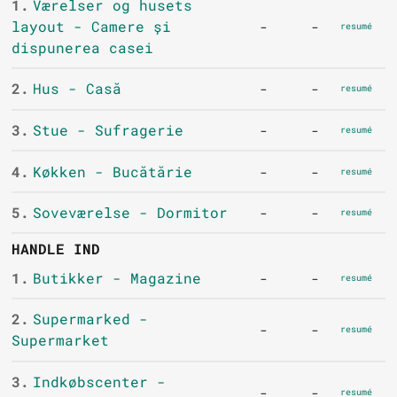
1.
Værelser og husets
layout - Camere și
-
-
resumé
dispunerea casei
2.
Hus - Casă
-
-
resumé
3.
Stue - Sufragerie
-
-
resumé
4.
Køkken - Bucătărie
-
-
resumé
5.
Soveværelse - Dormitor
-
-
resumé
HANDLE IND
1.
Butikker - Magazine
-
-
resumé
2.
Supermarked -
-
-
resumé
Supermarket
3.
Indkøbscenter -
-
-
resumé