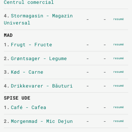
Centrul comercial
4.
Stormagasin - Magazin
-
-
resumé
Universal
MAD
1.
Frugt - Fructe
-
-
resumé
2.
Grøntsager - Legume
-
-
resumé
3.
Kød - Carne
-
-
resumé
4.
Drikkevarer - Băuturi
-
-
resumé
SPISE UDE
1.
Café - Cafea
-
-
resumé
2.
Morgenmad - Mic Dejun
-
-
resumé