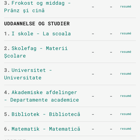
3.
Frokost og middag -
-
-
resumé
Prânz și cină
UDDANNELSE OG STUDIER
1.
I skole - La scoala
-
-
resumé
2.
Skolefag - Materii
-
-
resumé
Școlare
3.
Universitet -
-
-
resumé
Universitate
4.
Akademiske afdelinger
-
-
resumé
- Departamente academice
5.
Bibliotek - Bibliotecă
-
-
resumé
6.
Matematik - Matematică
-
-
resumé