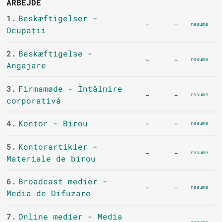
ARBEJDE
1.
Beskæftigelser -
-
-
resumé
Ocupații
2.
Beskæftigelse -
-
-
resumé
Angajare
3.
Firmamøde - Întâlnire
-
-
resumé
corporativă
4.
Kontor - Birou
-
-
resumé
5.
Kontorartikler -
-
-
resumé
Materiale de birou
6.
Broadcast medier -
-
-
resumé
Media de Difuzare
7.
Online medier - Media