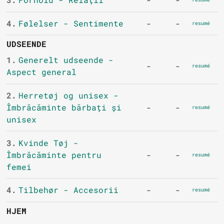
-
-
4.
Følelser - Sentimente
-
-
resumé
UDSEENDE
1.
Generelt udseende -
-
-
resumé
Aspect general
2.
Herretøj og unisex -
Îmbrăcăminte bărbați și
-
-
resumé
unisex
3.
Kvinde Tøj -
Îmbrăcăminte pentru
-
-
resumé
femei
4.
Tilbehør - Accesorii
-
-
resumé
HJEM