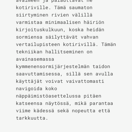
kotiriville. Tämä saumaton
siirtyminen rivien välillä
varmistaa minimaalisen häiriön
kirjoituskulkuun, koska heidän
sormiensa säilyttävät vahvan
vertailupisteen kotirivillä. Tämän
tekniikan hallitseminen on
avainasemassa
kymmenensormijärjestelmän taidon
saavuttamisessa, sillä sen avulla
käyttäjät voivat vaivattomasti
navigoida koko
näppäimistöasettelussa pitäen
katseensa näytössä, mikä parantaa
viime kädessä sekä nopeutta että
tarkkuutta.