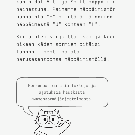
kun pidät Alt- ja Shift-näppäimiä
painettuna. Painamme näppäimistön
näppäintä "H" siirtämällä sormen
näppäimestä "J" kohtaan "H".
Kirjainten kirjoittamisen jälkeen
oikean käden sormien pitäisi
luonnollisesti palata
perusasentoonsa näppäimistöllä.
Kerronpa muutamia faktoja ja
ajatuksia hauskasta
kymmensormijärjestelmästä.