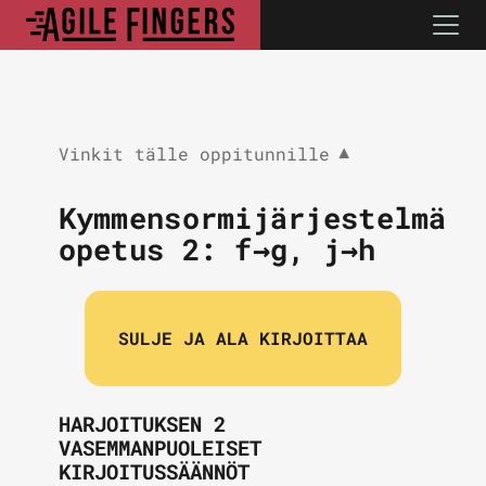
Vinkit tälle oppitunnille
▼
Kymmensormijärjestelmä
opetus 2:
f→g, j→h
SULJE JA ALA KIRJOITTAA
HARJOITUKSEN 2
VASEMMANPUOLEISET
KIRJOITUSSÄÄNNÖT