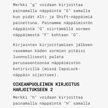
Merkki "g" voidaan kirjoittaa
painamalla näppäintä "G" samalla
kun pidät Alt- ja Shift-näppäimiä
painettuna. Painamme näppäimistön
näppäintä "G" siirtämällä sormen
näppäimestä "F" kohtaan "G".
Kirjainten kirjoittamisen jälkeen
vasemman käden sormien pitäisi
luonnollisesti palata
perusasentoonsa näppäimistön
kotirivillä (missä CapsLock-
näppäin sijaitsee).
OIKEANPUOLEINEN KIRJOITUS
HARJOITUKSEEN 2
Merkki "h" voidaan kirjoittaa
painamalla näppäintä "H" samalla