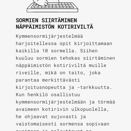
SORMIEN SIIRTÄMINEN
NÄPPÄIMISTÖN KOTIRIVILTÄ
Kymmensormijärjestelmää
harjoitellessa opit kirjoittamaan
kaikilla 10 sormella. Siihen
kuuluu sormien tehokas siirtäminen
näppäimistön kotiriviltä muille
riveille, mikä on taito, joka
parantaa merkittävästi
kirjoitusnopeutta ja -tarkkuutta.
Kun henkilö osallistuu
kymmensormijärjestelmään ja törmää
avaimeen kotirivin ulkopuolella,
he ohjaavat sujuvasti ja
vaistomaisesti sormensa sopivaan
avaimeen ja palauttavat ne