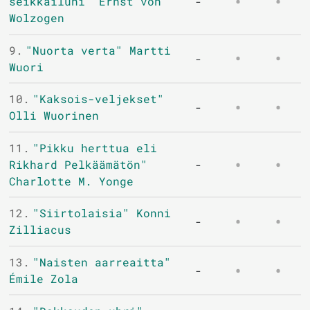
seikkailuni" Ernst von
-
Wolzogen
9.
"Nuorta verta" Martti
-
Wuori
10.
"Kaksois-veljekset"
-
Olli Wuorinen
11.
"Pikku herttua eli
Rikhard Pelkäämätön"
-
Charlotte M. Yonge
12.
"Siirtolaisia" Konni
-
Zilliacus
13.
"Naisten aarreaitta"
-
Émile Zola