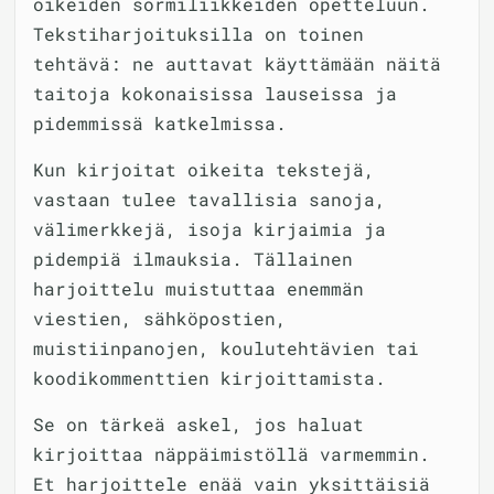
oikeiden sormiliikkeiden opetteluun.
Tekstiharjoituksilla on toinen
tehtävä: ne auttavat käyttämään näitä
taitoja kokonaisissa lauseissa ja
pidemmissä katkelmissa.
Kun kirjoitat oikeita tekstejä,
vastaan tulee tavallisia sanoja,
välimerkkejä, isoja kirjaimia ja
pidempiä ilmauksia. Tällainen
harjoittelu muistuttaa enemmän
viestien, sähköpostien,
muistiinpanojen, koulutehtävien tai
koodikommenttien kirjoittamista.
Se on tärkeä askel, jos haluat
kirjoittaa näppäimistöllä varmemmin.
Et harjoittele enää vain yksittäisiä