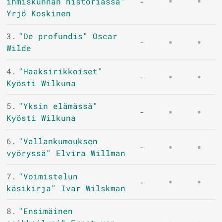
ihmiskunnan historiassa"
-
Yrjö Koskinen
3.
"De profundis" Oscar
-
Wilde
4.
"Haaksirikkoiset"
-
Kyösti Wilkuna
5.
"Yksin elämässä"
-
Kyösti Wilkuna
6.
"Vallankumouksen
-
vyöryssä" Elvira Willman
7.
"Voimistelun
-
käsikirja" Ivar Wilskman
8.
"Ensimäinen