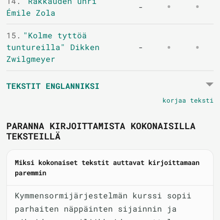
14.
"Rakkauden uhri"
-
Émile Zola
15.
"Kolme tyttöä
tuntureilla" Dikken
-
Zwilgmeyer
TEKSTIT ENGLANNIKSI
korjaa teksti
PARANNA KIRJOITTAMISTA KOKONAISILLA
TEKSTEILLÄ
Miksi kokonaiset tekstit auttavat kirjoittamaan
paremmin
Kymmensormijärjestelmän kurssi sopii
parhaiten näppäinten sijainnin ja