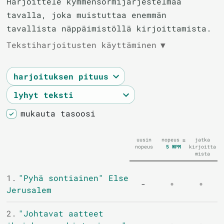
Harjoittele kymmensormijärjestelmää
tavalla, joka muistuttaa enemmän
tavallista näppäimistöllä kirjoittamista.
Tekstiharjoitusten käyttäminen
▼
mukauta tasoosi
uusin
nopeus ≥
jatka
nopeus
5
WPM
kirjoitta
mista
1.
"Pyhä sontiainen" Else
-
Jerusalem
2.
"Johtavat aatteet