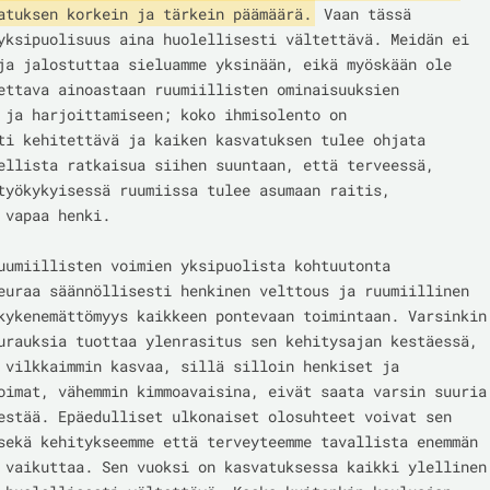
atuksen korkein ja tärkein päämäärä.
 Vaan tässä 
yksipuolisuus aina huolellisesti vältettävä. Meidän ei 
ja jalostuttaa sieluamme yksinään, eikä myöskään ole 
ettava ainoastaan ruumiillisten ominaisuuksien 
 ja harjoittamiseen; koko ihmisolento on 
ti kehitettävä ja kaiken kasvatuksen tulee ohjata 
ellista ratkaisua siihen suuntaan, että terveessä, 
työkykyisessä ruumiissa tulee asumaan raitis, 
 vapaa henki.

uumiillisten voimien yksipuolista kohtuutonta 
euraa säännöllisesti henkinen velttous ja ruumiillinen 
kykenemättömyys kaikkeen pontevaan toimintaan. Varsinkin 
urauksia tuottaa ylenrasitus sen kehitysajan kestäessä, 
 vilkkaimmin kasvaa, sillä silloin henkiset ja 
oimat, vähemmin kimmoavaisina, eivät saata varsin suuria 
estää. Epäedulliset ulkonaiset olosuhteet voivat sen 
sekä kehitykseemme että terveyteemme tavallista enemmän 
 vaikuttaa. Sen vuoksi on kasvatuksessa kaikki ylellinen 