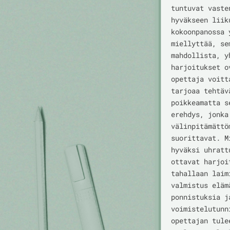
tuntuvat vaste
hyväkseen liik
kokoonpanossa 
miellyttää, se
mahdollista, y
harjoitukset o
opettaja voitt
tarjoaa tehtäv
poikkeamatta s
erehdys, jonka
välinpitämättö
suorittavat. M
hyväksi uhratt
ottavat harjoi
tahallaan laim
valmistus eläm
ponnistuksia j
voimistelutunn
opettajan tule