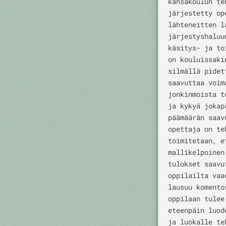
kansakoulun te
järjestetty op
lähteneitten l
järjestyshaluu
käsitys- ja to
on kouluissaki
silmällä pidet
saavuttaa voim
jonkinmoista t
ja kykyä jokap
päämäärän saav
opettaja on te
toimitetaan, e
mallikelpoinen
tulokset saavu
oppilailta vaa
lausuu komento
oppilaan tulee
eteenpäin luod
ja luokalle te