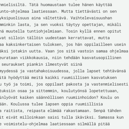
nmielisiltä. Tätä huomaustaan tulee hänen käyttää 
unto-ohjelmaa laatiessaan. Mutta tiettävästi on sen 
yksipuolisuus aina vältettävä. Vaihtelevaisuushan 
mminkin lasta, ja sen vuoksi täytyy opettajan, mikäli 
hä muutella tuntiohjelmiaan. Tosin kyllä ennen opitut 
vat silloin tällöin uudestaan kerrattavat, mutta 
aa kaksinkertaisen tuloksen, jos hän oppilailleen usein 
äksi jotakin uutta. Vaan jos sitä vastoin samaa ohjelmaa 
eurataan viikkokausia, niin tehdään kasvatusopillinen 
 seuraukset piankin ilmestyvät siinä 
myydessä ja vastahakoisuudessa, jolla lapset tehtävänsä 
itä hyödyttää meitä kaikki ruumiillisen kasvatuksen 
u työ ja toimi, jos oppilaat pakosta ja vastenmielisesti 
tuksiin osaa ja sittemmin, koulutyönsä lopetettuaan, 
inlyövät kaiken säännöllisen ruumiinhoidon? Koulu on 
ään. Koulussa tulee lapsen oppia ruumiillisia 
a raitista, reipasta elämää rakastamaan. Senpä tähden 
it eivät milloinkaan saisi tulla ikäviksi. Samassa kun 
e voimistelu-ohjelmaa laatiessaan silmällä pitää 