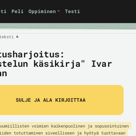
sti
Peli
Oppiminen
Testi
teksti
▼
tusharjoitus:
stelun käsikirja" Ivar
an
SULJE JA ALA KIRJOITTAA
uumiillisten voimien kaikenpuolinen ja sopusointuinen 
iiden totuttaminen siveelliseen ja hyötyä tuottavaan 