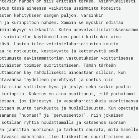
htäviin nähden on siis erittäin tärkeä. Asianmukaisesti 
etus tässä aineessa vaikuttaa useimmista kodeista 
asten kehitykseen sangen paljon, varsinkin 
n ja kurinpitoon nähden. Samoin se myöskin edistää 
imintakyvyn vilkkautta. Kuten asevelvollislaitoksessamme 
n voimistelun käytännöllinen puoli kuitenkin aina 
tävä. Lasten tulee voimisteluharjoitusten kautta 
aa ja notkeutta, kestävyyttä ja ketteryyttä sekä 
ottumusta aavistamattomien vastustuksien voittamisessa 
äiväisten toimien suorittamiseen. Tämän tärkeän 
uttaminen käy mahdolliseksi ainoastaan silloin, kun 
htäväänsä täydelleen perehtynyt ja opetus niin 
ttä siinä vallitsee hyvä järjestys sekä kaikin puolin 
 kurinpito. Kokemus on aina osoittanut, että parhaimmat 
tetaan, jos järjestys- ja vapaaharjoituksia suorittaessa 
ditaan suurta tarkkuutta ja huolellisuutta. Kun opettaja 
sanansa "huomaa!" ja "perusasento!", niin jokaisen 
 sotilaan ryhtiä noudattamalla ja katseensa suoraan 
en jännittää huomionsa ja tarkasti seurata, mitä hänelle 
htäväksi määrätään. Itse liikkeitten suorittaminen on 