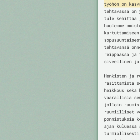
työhön on kasv
tehtävässä on 
tule kehittää 
huolemme omist
kartuttamiseen
sopusuuntaises
tehtävänsä onn
reippaassa ja 
siveellinen ja
Henkisten ja r
rasittamista s
heikkous sekä 
vaarallisia se
jolloin ruumis
ruumiilliset v
ponnistuksia k
ajan kuluessa 
turmiollisesti