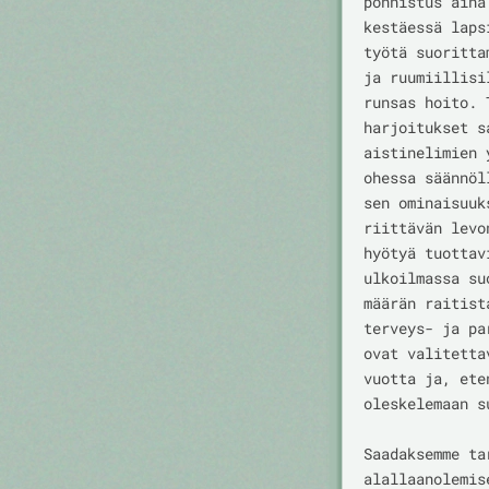
ponnistus aina
kestäessä laps
työtä suoritta
ja ruumiillisi
runsas hoito. 
harjoitukset s
aistinelimien 
ohessa säännöl
sen ominaisuuk
riittävän levo
hyötyä tuottav
ulkoilmassa su
määrän raitist
terveys- ja pa
ovat valitetta
vuotta ja, ete
oleskelemaan s
Saadaksemme ta
alallaanolemis