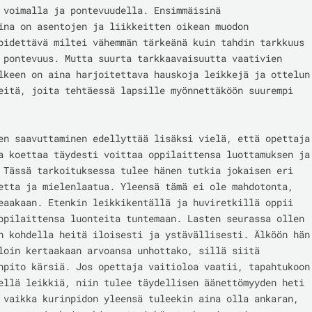
 voimalla ja pontevuudella. Ensimmäisinä 
ina on asentojen ja liikkeitten oikean muodon 
pidettävä miltei vähemmän tärkeänä kuin tahdin tarkkuus 
 pontevuus. Mutta suurta tarkkaavaisuutta vaativien 
lkeen on aina harjoitettava hauskoja leikkejä ja ottelun 
eitä, joita tehtäessä lapsille myönnettäköön suurempi 
en saavuttaminen edellyttää lisäksi vielä, että opettaja 
a koettaa täydesti voittaa oppilaittensa luottamuksen ja 
 Tässä tarkoituksessa tulee hänen tutkia jokaisen eri 
etta ja mielenlaatua. Yleensä tämä ei ole mahdotonta, 
eaakaan. Etenkin leikkikentällä ja huviretkillä oppii 
ppilaittensa luonteita tuntemaan. Lasten seurassa ollen 
n kohdella heitä iloisesti ja ystävällisesti. Älköön hän 
loin kertaakaan arvoansa unhottako, sillä siitä 
npito kärsiä. Jos opettaja vaitioloa vaatii, tapahtukoon 
ellä leikkiä, niin tulee täydellisen äänettömyyden heti 
 vaikka kurinpidon yleensä tuleekin aina olla ankaran, 