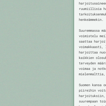
harjoitusainee
ruumiillisia h
tarkoituksenmu
henkeämmekin.

Suuremmassa mä
voimistelu mei
saattaa harjoi
voimakkaasti, 
harjoittaa nuo
kaikkien olosu
terveyden määr
voimaa ja notk
mielenmalttia,
Suomen kansa o
piireihin voit
harjoituksiin,
suurempaan toi