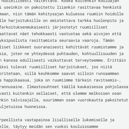
 huolellisesti vältettävä. Koska kuitenkin kouluajan 
i useinkin on pakoitettu liiankin rasittavaa henkistä 
maan, niin tämän kehitysajan kuluessa ruumiin hoidolle 
lle harjoituksille on omistettava tarkka huolenpito ja 
Tarkoituksenmukaisesti järjestetyt ruumiilliset 
aattavat näet tehokkaasti vastustaa sekä aivojen että 
yksipuolista rasittamista seuraavia vaaroja. Tämän 
liset liikkeet suoranaisesti kehittävät ruumistamme ja 
sia, joten ne yhteydessä puhtauden, kohtuullisuuden ja 
n kanssa edullisesti vaikuttavat terveyteemme. Erittäin 
iksi tulevat ruumiilliset harjoitukset, jos niitä 
oritetaan, sillä keuhkomme saavat silloin runsaamman 
a happikaasua, joka on ruumiimme tärkein ravitsemis-, 
rannusaine. Ilmastosuhteet täällä kaukaisessa pohjolassa 
vasti kuitenkin sellaiset, että olemme melkoisen osan 
nkin talvisajalla, suurimman osan vuorokautta pakoitetut 
uljetuissa huoneissa.

rpeellista vastapainoa liialliselle lukemiselle ja 
elle, täytyy meidän sen vuoksi kouluissamme 