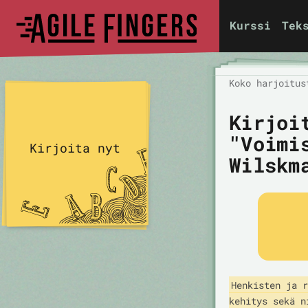
Kurssi
Tek
Koko harjoitus
Kirjoi
"Voimi
Kirjoita nyt
Wilskm
Henkisten ja r
kehitys sekä n