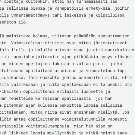
n opettaja kuitenkin, ettei hän turhamaisesti saa 
aa sellaisia pieniä ja vähäpätöisiä erhetyksiä, joihin 
olla ymmärtämättömyys tahi leikeissä ja kilpailuissa 
semätön ilo.

lä mainittava kolmas, viitatun päämäärän saavuttamisen 
hto. Voimisteluharjoitukset ovat siten järjestettävät, 
ihin ilolla ja halulla ottavat osaa ja että nuorukaisten 
siin ruumiinharjoituksiin ajan pitkäänkin pysyy elävänä. 
 on niiden opettajien lukumäärä vallan pieni, jotka 
stuttamaan oppilaitaan urheiluun ja voimisteluun läpi 
uluaikansa. Tämä epäkohta johtuu useimmiten siitä, että 
eitä valitessaan ja niitä opettaessaan ei tarpeeksi ota 
-ikäisten oppilaittensa erilaista luonnetta ja 
Hän menettelee kerrassaan epäviisaasti, jos hän 
i pitemmän ajan kuluessa pakoittaa lapsia sellaisia 
oittelemaan, mitkä niitä eivät ensinkään miellytä. Jos 
llöin antaa oppilaittensa voimistelutunnilla vapaasti 
arjoitella voimistelutemppuja, niin hän pian on 
tkä liikkeet lapsia miellyttävät ja mitkä heistä taas 