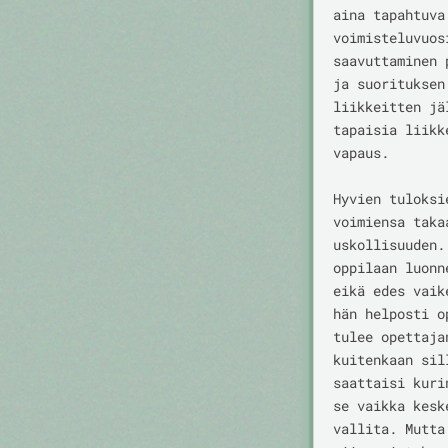
aina tapahtuva
voimisteluvuos
saavuttaminen 
ja suorituksen
liikkeitten jä
tapaisia liikk
vapaus.

Hyvien tuloksi
voimiensa taka
uskollisuuden.
oppilaan luonn
eikä edes vaik
hän helposti o
tulee opettaja
kuitenkaan sil
saattaisi kuri
se vaikka kesk
vallita. Mutta