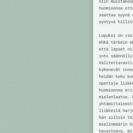
niin muistakoo
huomioonsa ott
saattaa syynä 
syntyvä hillit
Lopuksi on vie
ehkä tärkein e
että lapset ni
into säännölli
Valitettavasti
kykenevät inno
heidän koko ko
opettaja liikk
huomioonsa eri
mielenlaatua. 
yhtämittaisest
liikkeitä harj
hän silloin tä
mielinmäärin h
havaitseva, mi