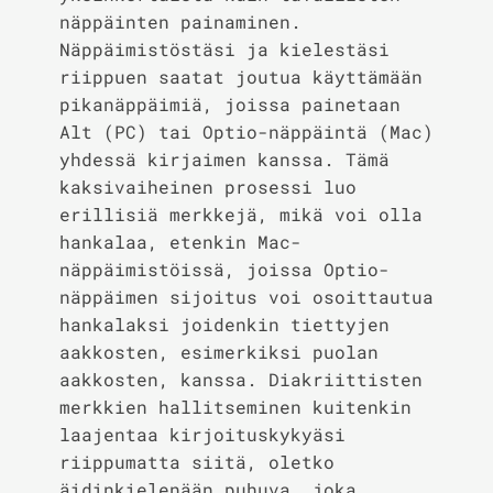
näppäinten painaminen.
Näppäimistöstäsi ja kielestäsi
riippuen saatat joutua käyttämään
pikanäppäimiä, joissa painetaan
Alt (PC) tai Optio-näppäintä (Mac)
yhdessä kirjaimen kanssa. Tämä
kaksivaiheinen prosessi luo
erillisiä merkkejä, mikä voi olla
hankalaa, etenkin Mac-
näppäimistöissä, joissa Optio-
näppäimen sijoitus voi osoittautua
hankalaksi joidenkin tiettyjen
aakkosten, esimerkiksi puolan
aakkosten, kanssa. Diakriittisten
merkkien hallitseminen kuitenkin
laajentaa kirjoituskykyäsi
riippumatta siitä, oletko
äidinkielenään puhuva, joka