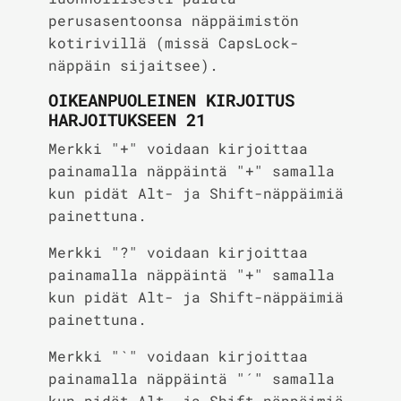
perusasentoonsa näppäimistön
kotirivillä (missä CapsLock-
näppäin sijaitsee).
OIKEANPUOLEINEN KIRJOITUS
HARJOITUKSEEN 21
Merkki "+" voidaan kirjoittaa
painamalla näppäintä "+" samalla
kun pidät Alt- ja Shift-näppäimiä
painettuna.
Merkki "?" voidaan kirjoittaa
painamalla näppäintä "+" samalla
kun pidät Alt- ja Shift-näppäimiä
painettuna.
Merkki "`" voidaan kirjoittaa
painamalla näppäintä "´" samalla
kun pidät Alt- ja Shift-näppäimiä