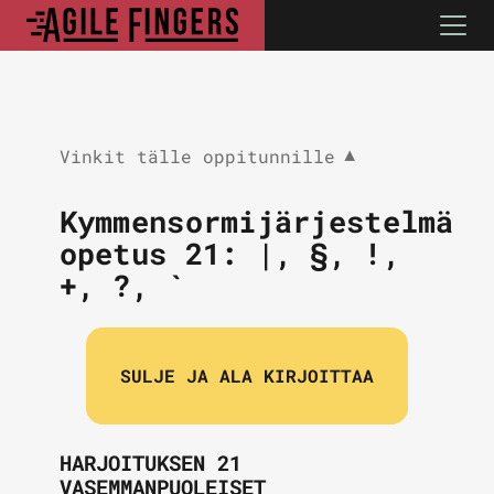
Vinkit tälle oppitunnille
▼
Kymmensormijärjestelmä
opetus 21:
|, §, !,
+, ?, `
SULJE JA ALA KIRJOITTAA
HARJOITUKSEN 21
VASEMMANPUOLEISET