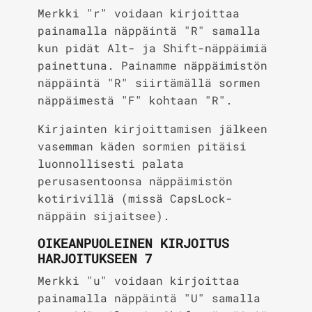
Merkki "r" voidaan kirjoittaa
painamalla näppäintä "R" samalla
kun pidät Alt- ja Shift-näppäimiä
painettuna. Painamme näppäimistön
näppäintä "R" siirtämällä sormen
näppäimestä "F" kohtaan "R".
Kirjainten kirjoittamisen jälkeen
vasemman käden sormien pitäisi
luonnollisesti palata
perusasentoonsa näppäimistön
kotirivillä (missä CapsLock-
näppäin sijaitsee).
OIKEANPUOLEINEN KIRJOITUS
HARJOITUKSEEN 7
Merkki "u" voidaan kirjoittaa
painamalla näppäintä "U" samalla