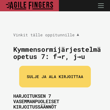
Vinkit tälle oppitunnille
▼
Kymmensormijärjestelmä
opetus 7:
f→r, j→u
SULJE JA ALA KIRJOITTAA
HARJOITUKSEN 7
VASEMMANPUOLEISET
KIRJOITUSSÄÄNNÖT