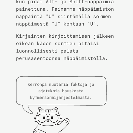
kun pidät Alt- ja Shift-näppäimiä
painettuna. Painamme näppäimistön
näppäintä "U" siirtämällä sormen
näppäimestä "J" kohtaan "U".
Kirjainten kirjoittamisen jälkeen
oikean käden sormien pitäisi
luonnollisesti palata
perusasentoonsa näppäimistöllä.
Kerronpa muutamia faktoja ja
ajatuksia hauskasta
kymmensormijärjestelmästä.