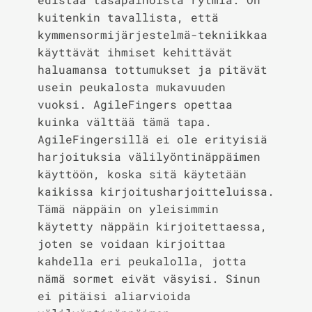
kuitenkin tavallista, että
kymmensormijärjestelmä-tekniikkaa
käyttävät ihmiset kehittävät
haluamansa tottumukset ja pitävät
usein peukalosta mukavuuden
vuoksi. AgileFingers opettaa
kuinka välttää tämä tapa.
AgileFingersillä ei ole erityisiä
harjoituksia välilyöntinäppäimen
käyttöön, koska sitä käytetään
kaikissa kirjoitusharjoitteluissa.
Tämä näppäin on yleisimmin
käytetty näppäin kirjoitettaessa,
joten se voidaan kirjoittaa
kahdella eri peukalolla, jotta
nämä sormet eivät väsyisi. Sinun
ei pitäisi aliarvioida