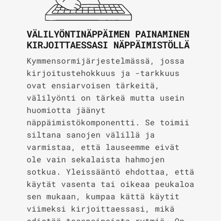
VÄLILYÖNTINÄPPÄIMEN PAINAMINEN
KIRJOITTAESSASI NÄPPÄIMISTÖLLÄ
Kymmensormijärjestelmässä, jossa
kirjoitustehokkuus ja -tarkkuus
ovat ensiarvoisen tärkeitä,
välilyönti on tärkeä mutta usein
huomiotta jäänyt
näppäimistökomponentti. Se toimii
siltana sanojen välillä ja
varmistaa, että lauseemme eivät
ole vain sekalaista hahmojen
sotkua. Yleissääntö ehdottaa, että
käytät vasenta tai oikeaa peukaloa
sen mukaan, kumpaa kättä käytit
viimeksi kirjoittaessasi, mikä
edistää tasapainoista rytmiä. On