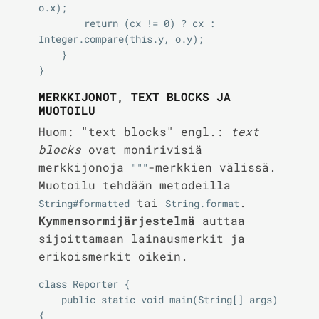
o.x);

        return (cx != 0) ? cx : 
Integer.compare(this.y, o.y);

    }

MERKKIJONOT, TEXT BLOCKS JA
MUOTOILU
Huom: "text blocks" engl.:
text
blocks
ovat monirivisiä
merkkijonoja
-merkkien välissä.
"""
Muotoilu tehdään metodeilla
tai
.
String#formatted
String.format
Kymmensormijärjestelmä
auttaa
sijoittamaan lainausmerkit ja
erikoismerkit oikein.
class Reporter {

    public static void main(String[] args) 
{
