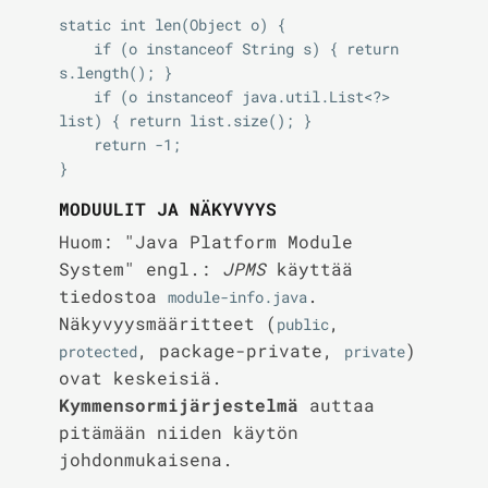
static int len(Object o) {

    if (o instanceof String s) { return 
s.length(); }

    if (o instanceof java.util.List<?> 
list) { return list.size(); }

    return -1;

MODUULIT JA NÄKYVYYS
Huom: "Java Platform Module
System" engl.:
JPMS
käyttää
tiedostoa
.
module-info.java
Näkyvyysmääritteet (
,
public
, package-private,
)
protected
private
ovat keskeisiä.
Kymmensormijärjestelmä
auttaa
pitämään niiden käytön
johdonmukaisena.