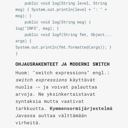
    public void log(String level, String 
msg) { System.out.println(level + ": " + 
msg); }

    public void log(String msg) { 
log("INFO", msg); }

    public void logf(String fmt, Object... 
args) { 
System.out.println(fmt.formatted(args)); }

OHJAUSRAKENTEET JA MODERNI SWITCH
Huom: "switch expressions" engl.:
switch expressions
käyttävät
nuolia
ja voivat palauttaa
->
arvoja. Ne yksinkertaistavat
syntaksia mutta vaativat
tarkkuutta.
Kymmensormijärjestelmä
Javassa auttaa välttämään
virheitä.