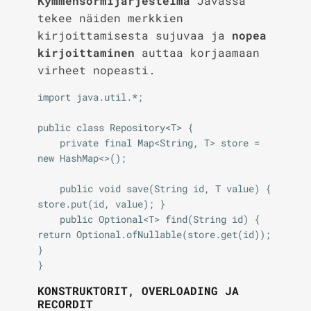
Kymmensormijärjestelmä
Javassa
tekee näiden merkkien
kirjoittamisesta sujuvaa ja
nopea
kirjoittaminen
auttaa korjaamaan
virheet nopeasti.
import java.util.*;

public class Repository<T> {

    private final Map<String, T> store = 
new HashMap<>();

    public void save(String id, T value) { 
store.put(id, value); }

    public Optional<T> find(String id) { 
return Optional.ofNullable(store.get(id)); 
}

KONSTRUKTORIT, OVERLOADING JA
RECORDIT