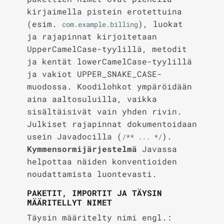
kirjaimella pistein erotettuina
(esim.
), luokat
com.example.billing
ja rajapinnat kirjoitetaan
UpperCamelCase-tyylillä, metodit
ja kentät lowerCamelCase-tyylillä
ja vakiot UPPER_SNAKE_CASE-
muodossa. Koodilohkot ympäröidään
aina aaltosuluilla, vaikka
sisältäisivät vain yhden rivin.
Julkiset rajapinnat dokumentoidaan
usein Javadocilla (
).
/** ... */
Kymmensormijärjestelmä
Javassa
helpottaa näiden konventioiden
noudattamista luontevasti.
PAKETIT, IMPORTIT JA TÄYSIN
MÄÄRITELLYT NIMET
Täysin määritelty nimi engl.: