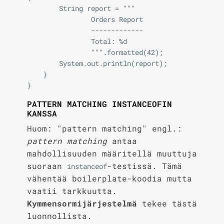
        String report = """

                Orders Report

                -------------

                Total: %d

                """.formatted(42);

        System.out.println(report);

    }

PATTERN MATCHING INSTANCEOFIN
KANSSA
Huom: "pattern matching" engl.:
pattern matching
antaa
mahdollisuuden määritellä muuttuja
suoraan
-testissä. Tämä
instanceof
vähentää boilerplate-koodia mutta
vaatii tarkkuutta.
Kymmensormijärjestelmä
tekee tästä
luonnollista.