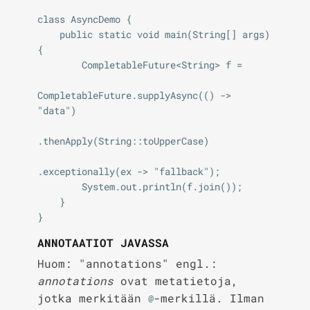
class AsyncDemo {

    public static void main(String[] args) 
{

        CompletableFuture<String> f =

CompletableFuture.supplyAsync(() -> 
"data")

.thenApply(String::toUpperCase)

.exceptionally(ex -> "fallback");

        System.out.println(f.join());

    }

ANNOTAATIOT JAVASSA
Huom: "annotations" engl.:
annotations
ovat metatietoja,
jotka merkitään
-merkillä. Ilman
@