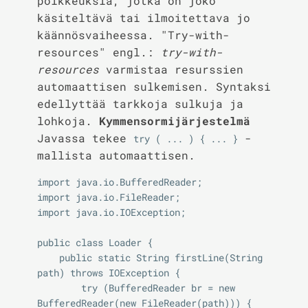
poikkeuksia, jotka on joko
käsiteltävä tai ilmoitettava jo
käännösvaiheessa. "Try-with-
resources" engl.:
try-with-
resources
varmistaa resurssien
automaattisen sulkemisen. Syntaksi
edellyttää tarkkoja sulkuja ja
lohkoja.
Kymmensormijärjestelmä
Javassa tekee
-
try ( ... ) { ... }
mallista automaattisen.
import java.io.BufferedReader;

import java.io.FileReader;

import java.io.IOException;

public class Loader {

    public static String firstLine(String 
path) throws IOException {

        try (BufferedReader br = new 
BufferedReader(new FileReader(path))) {
