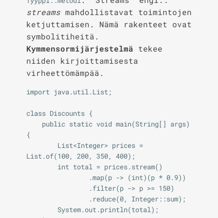
Tyyppi::metodi
streams
mahdollistavat toimintojen
ketjuttamisen. Nämä rakenteet ovat
symbolitiheitä.
Kymmensormijärjestelmä
tekee
niiden kirjoittamisesta
virheettömämpää.
import java.util.List;

class Discounts {

    public static void main(String[] args) 
{

        List<Integer> prices = 
List.of(100, 200, 350, 400);

        int total = prices.stream()

                .map(p -> (int)(p * 0.9))

                .filter(p -> p >= 150)

                .reduce(0, Integer::sum);

        System.out.println(total);
