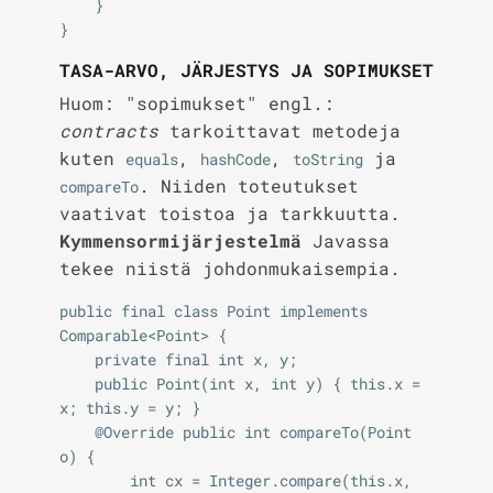
    }

TASA-ARVO, JÄRJESTYS JA SOPIMUKSET
Huom: "sopimukset" engl.:
contracts
tarkoittavat metodeja
kuten
,
,
ja
equals
hashCode
toString
. Niiden toteutukset
compareTo
vaativat toistoa ja tarkkuutta.
Kymmensormijärjestelmä
Javassa
tekee niistä johdonmukaisempia.
public final class Point implements 
Comparable<Point> {

    private final int x, y;

    public Point(int x, int y) { this.x = 
x; this.y = y; }

    @Override public int compareTo(Point 
o) {

        int cx = Integer.compare(this.x, 