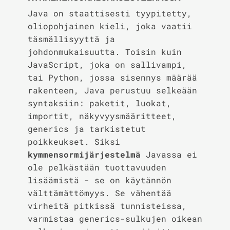
Java on staattisesti tyypitetty,
oliopohjainen kieli, joka vaatii
täsmällisyyttä ja
johdonmukaisuutta. Toisin kuin
JavaScript, joka on sallivampi,
tai Python, jossa sisennys määrää
rakenteen, Java perustuu selkeään
syntaksiin: paketit, luokat,
importit, näkyvyysmääritteet,
generics ja tarkistetut
poikkeukset. Siksi
kymmensormijärjestelmä
Javassa ei
ole pelkästään tuottavuuden
lisäämistä - se on käytännön
välttämättömyys. Se vähentää
virheitä pitkissä tunnisteissa,
varmistaa generics-sulkujen oikean