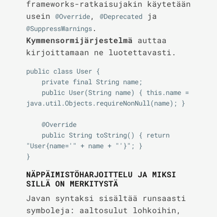
frameworks-ratkaisujakin käytetään
usein
,
ja
@Override
@Deprecated
.
@SuppressWarnings
Kymmensormijärjestelmä
auttaa
kirjoittamaan ne luotettavasti.
public class User {

    private final String name;

    public User(String name) { this.name = 
java.util.Objects.requireNonNull(name); }

    @Override

    public String toString() { return 
"User{name='" + name + "'}"; }

NÄPPÄIMISTÖHARJOITTELU JA MIKSI
SILLÄ ON MERKITYSTÄ
Javan syntaksi sisältää runsaasti
symboleja: aaltosulut lohkoihin,