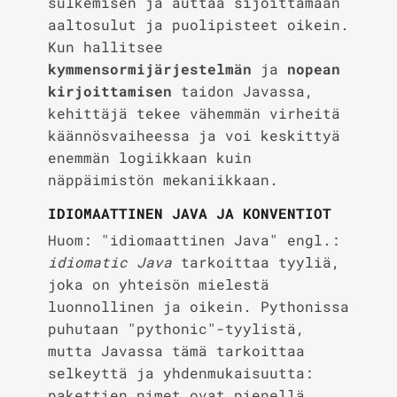
sulkemisen ja auttaa sijoittamaan
aaltosulut ja puolipisteet oikein.
Kun hallitsee
kymmensormijärjestelmän
ja
nopean
kirjoittamisen
taidon Javassa,
kehittäjä tekee vähemmän virheitä
käännösvaiheessa ja voi keskittyä
enemmän logiikkaan kuin
näppäimistön mekaniikkaan.
IDIOMAATTINEN JAVA JA KONVENTIOT
Huom: "idiomaattinen Java" engl.:
idiomatic Java
tarkoittaa tyyliä,
joka on yhteisön mielestä
luonnollinen ja oikein. Pythonissa
puhutaan "pythonic"-tyylistä,
mutta Javassa tämä tarkoittaa
selkeyttä ja yhdenmukaisuutta:
pakettien nimet ovat pienellä