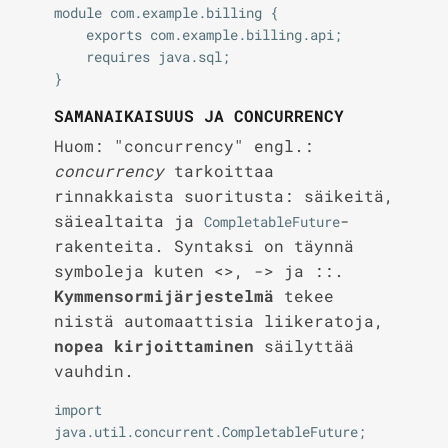
module com.example.billing {

    exports com.example.billing.api;

    requires java.sql;

SAMANAIKAISUUS JA CONCURRENCY
Huom: "concurrency" engl.:
concurrency
tarkoittaa
rinnakkaista suoritusta: säikeitä,
säiealtaita ja
-
CompletableFuture
rakenteita. Syntaksi on täynnä
symboleja kuten <>, -> ja ::.
Kymmensormijärjestelmä
tekee
niistä automaattisia liikeratoja,
nopea kirjoittaminen
säilyttää
vauhdin.
import 
java.util.concurrent.CompletableFuture;
