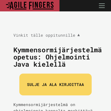
Vinkit tälle oppitunnille
▼
Kymmensormijärjestelmä
opetus: Ohjelmointi
Java kielellä
SULJE JA ALA KIRJOITTAA
Kymmensormijärjestelmä on
ohjelmoinnin kannalta merkittävä.