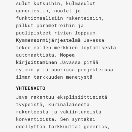
sulut kutsuihin, kulmasulut
genericsiin, nuolet ja ::
funktionaalisiin rakenteisiin,
pilkut parametreihin ja
puolipisteet rivien loppuun.
Kymmensormijärjestelmä
Javassa
tekee näiden merkkien löytämisestä
automaattista.
Nopea
kirjoittaminen
Javassa pitää
rytmin yllä suurissa projekteissa
ilman tarkkuuden menetystä.
YHTEENVETO
Java rakentuu eksplisiittisistä
tyypeistä, kurinalaisesta
rakenteesta ja vakiintuneista
konventioista. Sen syntaksi
edellyttää tarkkuutta: generics,