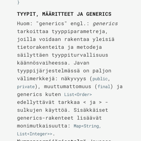
TYYPIT, MÄÄRITTEET JA GENERICS
Huom: "generics" engl.:
generics
tarkoittaa tyyppiparametreja,
joilla voidaan rakentaa yleisiä
tietorakenteita ja metodeja
säilyttäen tyyppiturvallisuus
käännösvaiheessa. Javan
tyyppijärjestelmässä on paljon
välimerkkejä: näkyvyys (
,
public
), muuttumattomuus (
) ja
private
final
generics kuten
List<Order>
edellyttävät tarkkaa < ja > -
sulkujen käyttöä. Sisäkkäiset
generics-rakenteet lisäävät
monimutkaisuutta:
Map<String, 
.
List<Integer>>