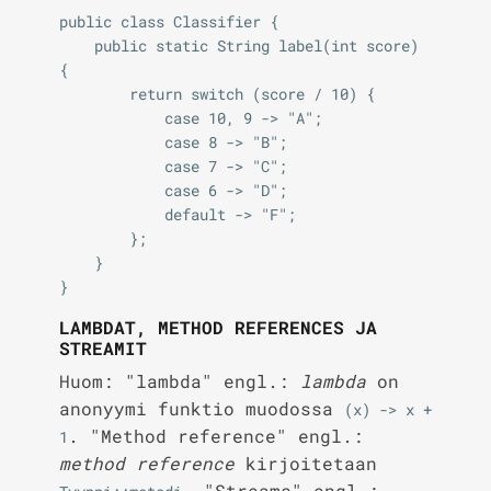
public class Classifier {

    public static String label(int score) 
{

        return switch (score / 10) {

            case 10, 9 -> "A";

            case 8 -> "B";

            case 7 -> "C";

            case 6 -> "D";

            default -> "F";

        };

    }

LAMBDAT, METHOD REFERENCES JA
STREAMIT
Huom: "lambda" engl.:
lambda
on
anonyymi funktio muodossa
(x) -> x + 
. "Method reference" engl.:
1
method reference
kirjoitetaan
. "Streams" engl.: