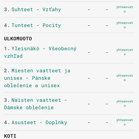
yhteenvet
3.
Suhteet - Vzťahy
-
-
o
yhteenvet
4.
Tunteet - Pocity
-
-
o
ULKOMUOTO
1.
Yleisnäkö - Všeobecný
yhteenvet
-
-
o
vzhľad
2.
Miesten vaatteet ja
yhteenvet
unisex - Pánske
-
-
o
oblečenie a unisex
3.
Naisten vaatteet -
yhteenvet
-
-
o
Dámske oblečenie
yhteenvet
4.
Asusteet - Doplnky
-
-
o
KOTI