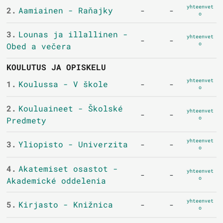
yhteenvet
2.
Aamiainen - Raňajky
-
-
o
3.
Lounas ja illallinen -
yhteenvet
-
-
o
Obed a večera
KOULUTUS JA OPISKELU
yhteenvet
1.
Koulussa - V škole
-
-
o
2.
Kouluaineet - Školské
yhteenvet
-
-
o
Predmety
yhteenvet
3.
Yliopisto - Univerzita
-
-
o
4.
Akatemiset osastot -
yhteenvet
-
-
o
Akademické oddelenia
yhteenvet
5.
Kirjasto - Knižnica
-
-
o