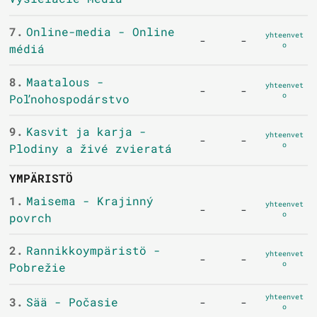
7.
Online-media - Online
yhteenvet
-
-
o
médiá
8.
Maatalous -
yhteenvet
-
-
o
Poľnohospodárstvo
9.
Kasvit ja karja -
yhteenvet
-
-
o
Plodiny a živé zvieratá
YMPÄRISTÖ
1.
Maisema - Krajinný
yhteenvet
-
-
o
povrch
2.
Rannikkoympäristö -
yhteenvet
-
-
o
Pobrežie
yhteenvet
3.
Sää - Počasie
-
-
o