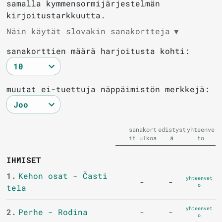
samalla kymmensormijärjestelmän
kirjoitustarkkuutta.
Näin käytät slovakin sanakortteja
▼
sanakorttien määrä harjoitusta kohti:
muutat ei-tuettuja näppäimistön merkkejä:
sanakort
edistyst
yhteenve
it ulkoa
ä
to
IHMISET
1.
Kehon osat - Časti
yhteenvet
-
-
o
tela
yhteenvet
2.
Perhe - Rodina
-
-
o