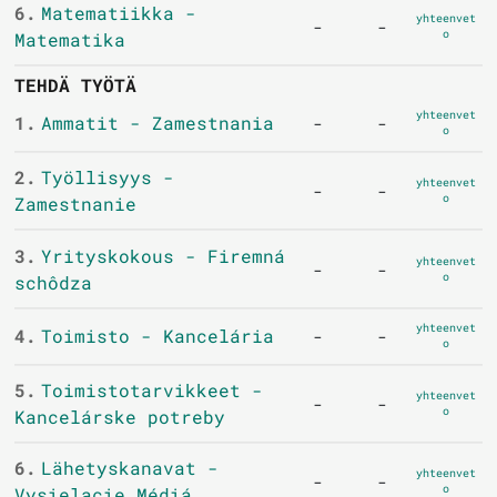
6.
Matematiikka -
yhteenvet
-
-
o
Matematika
TEHDÄ TYÖTÄ
yhteenvet
1.
Ammatit - Zamestnania
-
-
o
2.
Työllisyys -
yhteenvet
-
-
o
Zamestnanie
3.
Yrityskokous - Firemná
yhteenvet
-
-
o
schôdza
yhteenvet
4.
Toimisto - Kancelária
-
-
o
5.
Toimistotarvikkeet -
yhteenvet
-
-
o
Kancelárske potreby
6.
Lähetyskanavat -
yhteenvet
-
-
o
Vysielacie Médiá