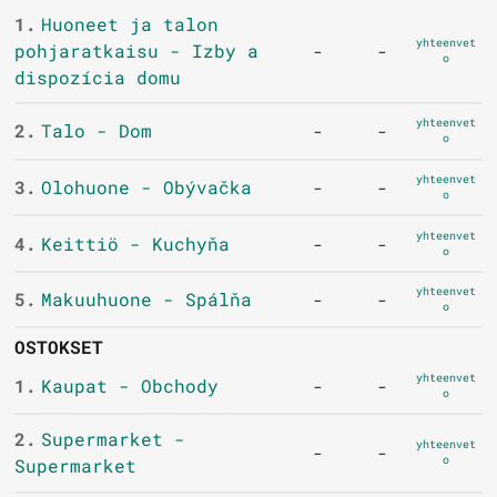
1.
Huoneet ja talon
yhteenvet
pohjaratkaisu - Izby a
-
-
o
dispozícia domu
yhteenvet
2.
Talo - Dom
-
-
o
yhteenvet
3.
Olohuone - Obývačka
-
-
o
yhteenvet
4.
Keittiö - Kuchyňa
-
-
o
yhteenvet
5.
Makuuhuone - Spálňa
-
-
o
OSTOKSET
yhteenvet
1.
Kaupat - Obchody
-
-
o
2.
Supermarket -
yhteenvet
-
-
o
Supermarket