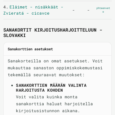
4.
Eläimet - nisäkkäät -
yhteenvet
-
-
o
Zvieratá - cicavce
SANAKORTIT KIRJOITUSHARJOITTELUUN -
SLOVAKKI
Sanakorttien asetukset
Sanakorteilla on omat asetukset. Voit
mukauttaa sanaston oppimiskokemustasi
tekemällä seuraavat muutokset:
SANAKORTTIEN MÄÄRÄN VALINTA
HARJOITUSTA KOHDEN
Voit valita kuinka monta
sanakorttia haluat harjoitella
kirjoitusistunnon aikana.