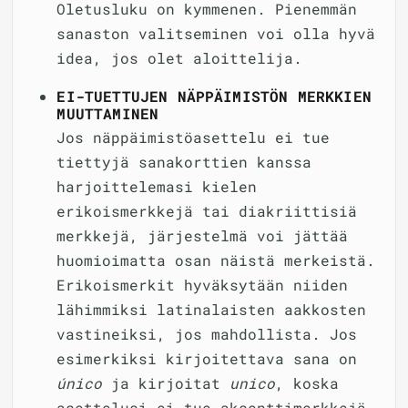
Oletusluku on kymmenen. Pienemmän
sanaston valitseminen voi olla hyvä
idea, jos olet aloittelija.
EI-TUETTUJEN NÄPPÄIMISTÖN MERKKIEN
MUUTTAMINEN
Jos näppäimistöasettelu ei tue
tiettyjä sanakorttien kanssa
harjoittelemasi kielen
erikoismerkkejä tai diakriittisiä
merkkejä, järjestelmä voi jättää
huomioimatta osan näistä merkeistä.
Erikoismerkit hyväksytään niiden
lähimmiksi latinalaisten aakkosten
vastineiksi, jos mahdollista. Jos
esimerkiksi kirjoitettava sana on
único
ja kirjoitat
unico
, koska
asettelusi ei tue aksenttimerkkejä,