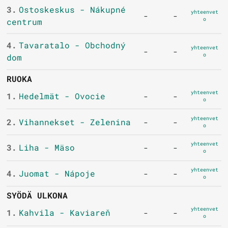
3.
Ostoskeskus - Nákupné
yhteenvet
-
-
o
centrum
4.
Tavaratalo - Obchodný
yhteenvet
-
-
o
dom
RUOKA
yhteenvet
1.
Hedelmät - Ovocie
-
-
o
yhteenvet
2.
Vihannekset - Zelenina
-
-
o
yhteenvet
3.
Liha - Mäso
-
-
o
yhteenvet
4.
Juomat - Nápoje
-
-
o
SYÖDÄ ULKONA
yhteenvet
1.
Kahvila - Kaviareň
-
-
o