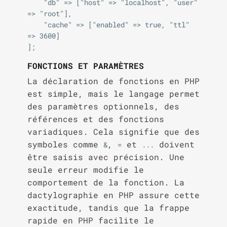
    "db" => ["host" => "localhost", "user" 
=> "root"],

    "cache" => ["enabled" => true, "ttl" 
=> 3600]

FONCTIONS ET PARAMÈTRES
La déclaration de fonctions en PHP
est simple, mais le langage permet
des paramètres optionnels, des
références et des fonctions
variadiques. Cela signifie que des
symboles comme
,
et
doivent
&
=
...
être saisis avec précision. Une
seule erreur modifie le
comportement de la fonction. La
dactylographie en PHP assure cette
exactitude, tandis que la frappe
rapide en PHP facilite le