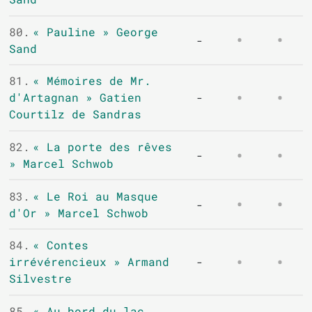
80.
« Pauline » George
-
Sand
81.
« Mémoires de Mr.
d'Artagnan » Gatien
-
Courtilz de Sandras
82.
« La porte des rêves
-
» Marcel Schwob
83.
« Le Roi au Masque
-
d'Or » Marcel Schwob
84.
« Contes
irrévérencieux » Armand
-
Silvestre
85.
« Au bord du lac.