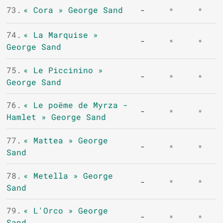
73.
« Cora » George Sand
-
74.
« La Marquise »
-
George Sand
75.
« Le Piccinino »
-
George Sand
76.
« Le poëme de Myrza -
-
Hamlet » George Sand
77.
« Mattea » George
-
Sand
78.
« Metella » George
-
Sand
79.
« L'Orco » George
-
Sand