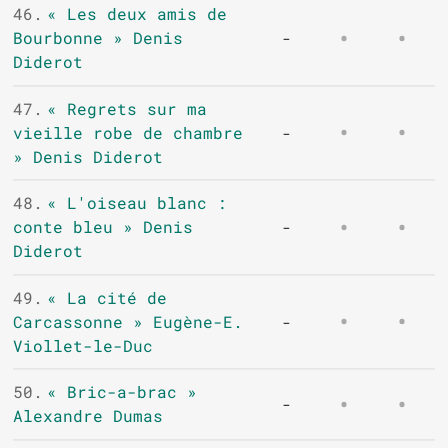
46.
« Les deux amis de
Bourbonne » Denis
-
Diderot
47.
« Regrets sur ma
vieille robe de chambre
-
» Denis Diderot
48.
« L'oiseau blanc :
conte bleu » Denis
-
Diderot
49.
« La cité de
Carcassonne » Eugène-E.
-
Viollet-le-Duc
50.
« Bric-a-brac »
-
Alexandre Dumas