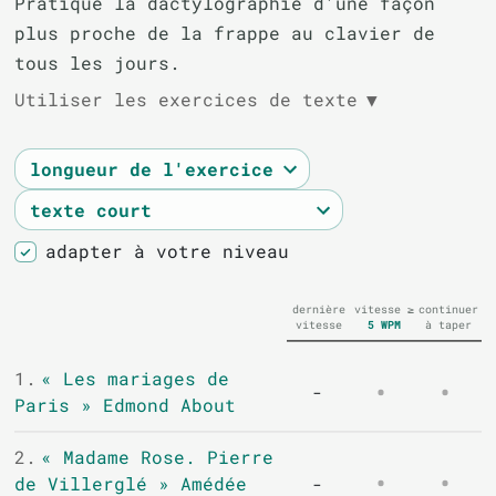
Pratique la dactylographie d'une façon
plus proche de la frappe au clavier de
tous les jours.
Utiliser les exercices de texte
▼
adapter à votre niveau
dernière
vitesse ≥
continuer
vitesse
5
WPM
à taper
1.
« Les mariages de
-
Paris » Edmond About
2.
« Madame Rose. Pierre
de Villerglé » Amédée
-