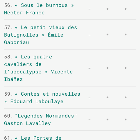
56.
« Sous le burnous »
-
Hector France
57.
« Le petit vieux des
Batignolles » Émile
-
Gaboriau
58.
« Les quatre
cavaliers de
-
l'apocalypse » Vicente
Ibáñez
59.
« Contes et nouvelles
-
» Edouard Laboulaye
60.
"Legendes Normandes"
-
Gaston Lavalley
61.
« Les Portes de