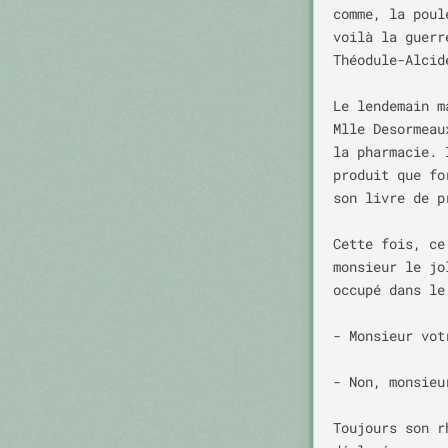
comme, la poul
voilà la guerr
Théodule-Alcid
Le lendemain m
Mlle Desormeau
la pharmacie. 
produit que fo
son livre de p
Cette fois, ce
monsieur le jo
occupé dans le
- Monsieur vot
- Non, monsieu
Toujours son r