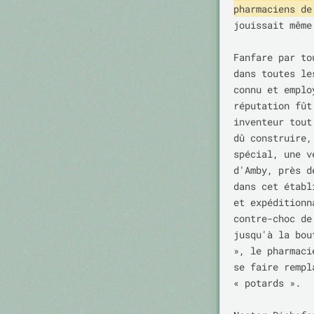
pharmaciens de
jouissait même
Fanfare par to
dans toutes le
connu et emplo
réputation fût
inventeur tout
dû construire,
spécial, une v
d'Amby, près d
dans cet établ
et expéditionn
contre-choc de
jusqu'à la bou
», le pharmaci
se faire rempl
« potards ».
