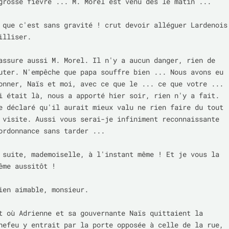
grosse fièvre ... M. Morel est venu dès le matin ...

 que c'est sans gravité ! crut devoir alléguer Lardenois 
lliser.

assure aussi M. Morel. Il n'y a aucun danger, rien de 
uter. N'empêche que papa souffre bien ... Nous avons eu 
onner, Naïs et moi, avec ce que le ... ce que votre ... 
i était là, nous a apporté hier soir, rien n'y a fait. 
e déclaré qu'il aurait mieux valu ne rien faire du tout 
 visite. Aussi vous serai-je infiniment reconnaissante 
ordonnance sans tarder ...

 suite, mademoiselle, à l'instant même ! Et je vous la 
ême aussitôt !

ien aimable, monsieur.

t où Adrienne et sa gouvernante Naïs quittaient la 
hefeu y entrait par la porte opposée à celle de la rue, 