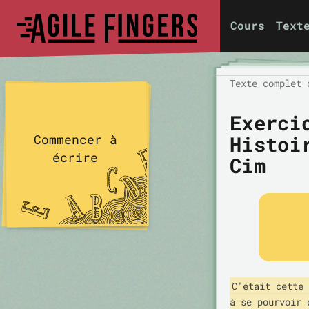
Cours
Text
Texte complet 
Exerci
Histoi
Commencer à
écrire
Cim
C'était cette 
à se pourvoir 