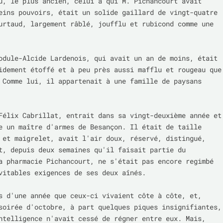
u, le plus ancien, celui à qui M. Pichancourt avait 
eins pouvoirs, était un solide gaillard de vingt-quatre 
urtaud, largement râblé, joufflu et rubicond comme une 
odule-Alcide Lardenois, qui avait un an de moins, était 
idement étoffé et à peu près aussi mafflu et rougeau que 
 Comme lui, il appartenait à une famille de paysans 
Félix Cabrillat, entrait dans sa vingt-deuxième année et 
e un maître d'armes de Besançon. Il était de taille 
 et maigrelet, avait l'air doux, réservé, distingué, 
t, depuis deux semaines qu'il faisait partie du 
a pharmacie Pichancourt, ne s'était pas encore regimbé 
vitables exigences de ses deux aînés.

s d'une année que ceux-ci vivaient côte à côte, et, 
soirée d'octobre, à part quelques piques insignifiantes, 
ntelligence n'avait cessé de régner entre eux. Mais, 