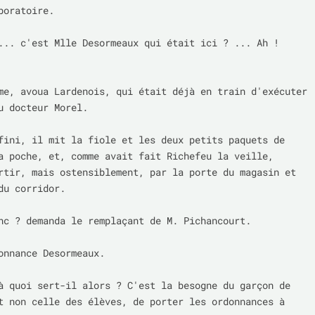
boratoire.

... c'est Mlle Desormeaux qui était ici ? ... Ah ! 
me, avoua Lardenois, qui était déjà en train d'exécuter 
u docteur Morel.

fini, il mit la fiole et les deux petits paquets de 
a poche, et, comme avait fait Richefeu la veille, 
rtir, mais ostensiblement, par la porte du magasin et 
du corridor.

nc ? demanda le remplaçant de M. Pichancourt.

onnance Desormeaux.

à quoi sert-il alors ? C'est la besogne du garçon de 
t non celle des élèves, de porter les ordonnances à 