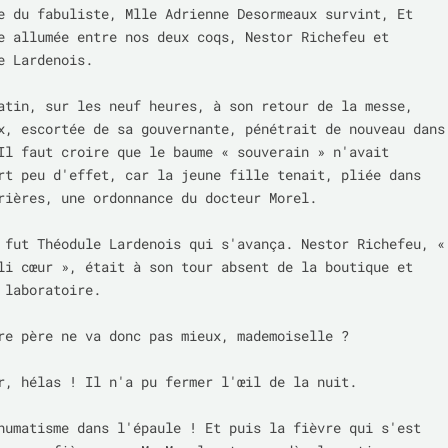
e du fabuliste, Mlle Adrienne Desormeaux survint, Et 
e allumée entre nos deux coqs, Nestor Richefeu et 
e Lardenois.

atin, sur les neuf heures, à son retour de la messe, 
x, escortée de sa gouvernante, pénétrait de nouveau dans 
Il faut croire que le baume « souverain » n'avait 
rt peu d'effet, car la jeune fille tenait, pliée dans 
rières, une ordonnance du docteur Morel.

 fut Théodule Lardenois qui s'avança. Nestor Richefeu, « 
li cœur », était à son tour absent de la boutique et 
 laboratoire.

re père ne va donc pas mieux, mademoiselle ?

r, hélas ! Il n'a pu fermer l'œil de la nuit.

humatisme dans l'épaule ! Et puis la fièvre qui s'est 