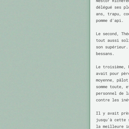
Nestor Richefe
délégué ses pl
ans, trapu, co
pomme d'api.

Le second, Thé
tout aussi sol
son supérieur.
bessans.

Le troisième, 
avait pour pèr
moyenne, pâlot
somme toute, e
personnel de l
contre les iné
Il y avait prè
jusqu'à cette 
la meilleure i