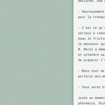
déclarée, une 
- Heureusement
pour la tranqui
- C'est ce qu'
sérieux à redo
beau le fricti
le monsieur qu
M. Morel a mêm
et attendre sa
de préparer l'
- Mais tout de
porterai moi-m
- Vous serez b
Juste au momen
pharmacie, Ric