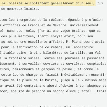
 la localité se contentent généralement d'un seul,
 qui 
 de nombreux loisirs.

utes les trompettes de la réclame, répandu à profusion 
s officines de France et de Navarre, universellement 
yé, sans pour cela, j'en ai une vague crainte, que sa 
 des plus méritées, l'anti coryza était, pour son 
 au moins, une excellente affaire. M. Pichancourt avait 
 pour la fabrication de ce remède, un laboratoire 
éritable usine, à cinq kilomètres de la ville, au Val 
e la frontière suisse. Toutes ses journées se passaient 
issement, à surveiller ouvriers et ouvrières, comptables 
aires, camionneurs et garçons de peine ; et comme le 
 cette lourde charge se faisait inévitablement ressentir 
tique de la place de la Mairie, jusqu'à la « maison mère 
en avait été contraint d'abord d'obvier à son absence et 
acer, ensuite de prendre un second élève ; total : trois 