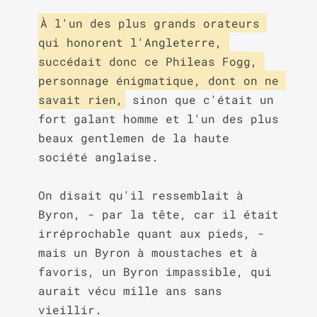
À l'un des plus grands orateurs 
qui honorent l'Angleterre, 
succédait donc ce Phileas Fogg, 
personnage énigmatique, dont on ne 
savait rien,
 sinon que c'était un 
fort galant homme et l'un des plus 
beaux gentlemen de la haute 
société anglaise.

On disait qu'il ressemblait à 
Byron, - par la tête, car il était 
irréprochable quant aux pieds, - 
mais un Byron à moustaches et à 
favoris, un Byron impassible, qui 
aurait vécu mille ans sans 
vieillir.
