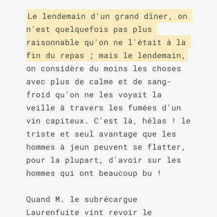
Le lendemain d'un grand dîner, on 
n'est quelquefois pas plus 
raisonnable qu'on ne l'était à la 
fin du repas ; mais le lendemain,
on considère du moins les choses 
avec plus de calme et de sang-
froid qu'on ne les voyait la 
veille à travers les fumées d'un 
vin capiteux. C'est là, hélas ! le 
triste et seul avantage que les 
hommes à jeun peuvent se flatter, 
pour la plupart, d'avoir sur les 
hommes qui ont beaucoup bu !

Quand M. le subrécargue 
Laurenfuite vint revoir le 