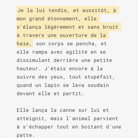
Je la lui tendis, et aussitôt, à 
mon grand étonnement, elle 
s'élança légèrement et sans bruit 
à travers une ouverture de la 
haie,
 son corps se pencha, et 
elle rampa avec agilité en se 
dissimulant derrière une petite 
hauteur. J'étais encore à la 
suivre des yeux, tout stupéfait, 
quand un lapin se leva soudain 
devant elle et partit.

Elle lança la canne sur lui et 
atteignit, mais l'animal parvient 
à s'échapper tout en boitant d'une 
patte.
