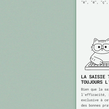
"è", "é", "ç",
LA SAISIE 
TOUJOURS L
Bien que la sa
l'efficacité, 
exclusive à ce
des bonnes pra