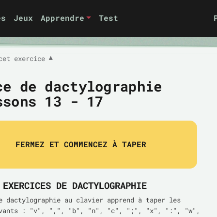
es
Jeux
Apprendre
Test
cet exercice
▼
ce de dactylographie
ssons 13 - 17
FERMEZ ET COMMENCEZ À TAPER
 EXERCICES DE DACTYLOGRAPHIE
e dactylographie au clavier apprend à taper les
vants : "v", ",", "b", "n", "c", ";", "x", ":", "w",