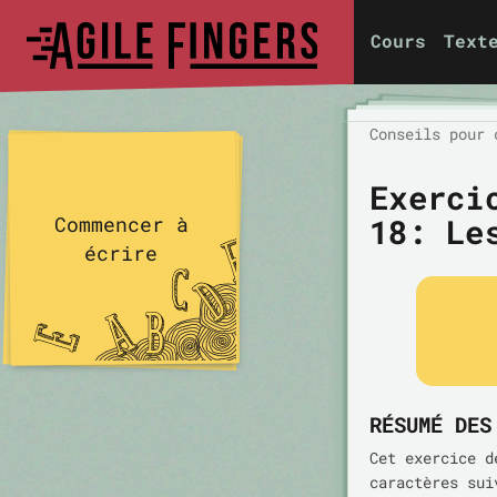
Cours
Text
Conseils pour 
Exerci
18:
Le
Commencer à
écrire
RÉSUMÉ DES
Cet exercice d
caractères sui