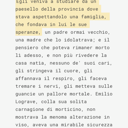
Egli veniva a studiare da un 
paesello della provincia dove 
stava aspettandolo una famiglia, 
che fondava in lui le sue 
speranze,
 un padre ormai vecchio, 
una madre che lo idolatrava; e il 
pensiero che poteva rimaner morto 
lì adesso, e non più rivedere la 
casa natìa, nessuno de' suoi cari, 
gli stringeva il cuore, gli 
affannava il respiro, gli faceva 
tremare i nervi, gli metteva sulle 
guancie un pallore mortale. Emilio 
Lograve, colla sua solita 
carnagione di morticino, non 
mostrava la menoma alterazione in 
viso, aveva una mirabile sicurezza 