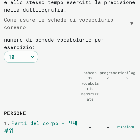
e allo stesso tempo eserciti la precisione
nella dattilografia.
Come usare le schede di vocabolario
▼
coreano
numero di schede vocabolario per
esercizio:
schede
progress
riepilog
di
o
o
vocabola
rio
memorizz
ate
PERSONE
1.
Parti del corpo - 신체
-
-
riepilogo
부위