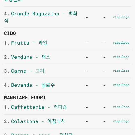
4.
Grande Magazzino - 백화
-
-
riepilogo
점
CIBO
1.
Frutta - 과일
-
-
riepilogo
2.
Verdure - 채소
-
-
riepilogo
3.
Carne - 고기
-
-
riepilogo
4.
Bevande - 음료수
-
-
riepilogo
MANGIARE FUORI
1.
Caffetteria - 커피숍
-
-
riepilogo
2.
Colazione - 아침식사
-
-
riepilogo