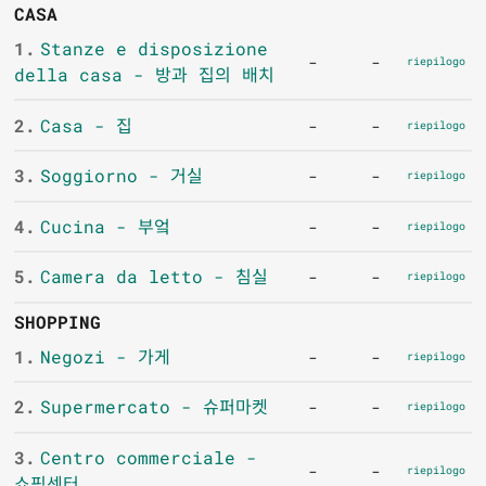
CASA
1.
Stanze e disposizione
-
-
riepilogo
della casa - 방과 집의 배치
2.
Casa - 집
-
-
riepilogo
3.
Soggiorno - 거실
-
-
riepilogo
4.
Cucina - 부엌
-
-
riepilogo
5.
Camera da letto - 침실
-
-
riepilogo
SHOPPING
1.
Negozi - 가게
-
-
riepilogo
2.
Supermercato - 슈퍼마켓
-
-
riepilogo
3.
Centro commerciale -
-
-
riepilogo
쇼핑센터