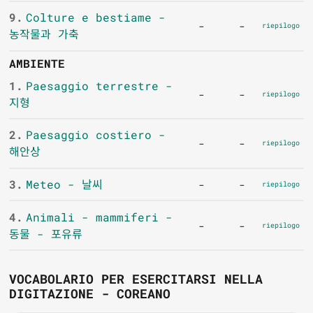
9.
Colture e bestiame -
-
-
riepilogo
농작물과 가축
AMBIENTE
1.
Paesaggio terrestre -
-
-
riepilogo
지형
2.
Paesaggio costiero -
-
-
riepilogo
해안상
3.
Meteo - 날씨
-
-
riepilogo
4.
Animali - mammiferi -
-
-
riepilogo
동물 - 포유류
VOCABOLARIO PER ESERCITARSI NELLA
DIGITAZIONE - COREANO