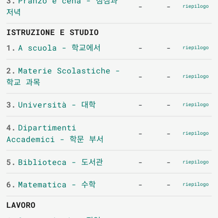
3.
Pranzo e cena - 점심과
-
-
riepilogo
저녁
ISTRUZIONE E STUDIO
1.
A scuola - 학교에서
-
-
riepilogo
2.
Materie Scolastiche -
-
-
riepilogo
학교 과목
3.
Università - 대학
-
-
riepilogo
4.
Dipartimenti
-
-
riepilogo
Accademici - 학문 부서
5.
Biblioteca - 도서관
-
-
riepilogo
6.
Matematica - 수학
-
-
riepilogo
LAVORO