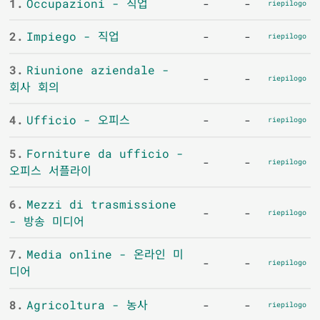
1.
Occupazioni - 직업
-
-
riepilogo
2.
Impiego - 직업
-
-
riepilogo
3.
Riunione aziendale -
-
-
riepilogo
회사 회의
4.
Ufficio - 오피스
-
-
riepilogo
5.
Forniture da ufficio -
-
-
riepilogo
오피스 서플라이
6.
Mezzi di trasmissione
-
-
riepilogo
- 방송 미디어
7.
Media online - 온라인 미
-
-
riepilogo
디어
8.
Agricoltura - 농사
-
-
riepilogo