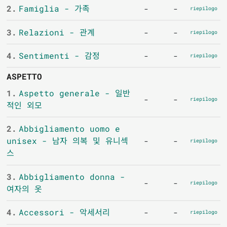
2.
Famiglia - 가족
-
-
riepilogo
3.
Relazioni - 관계
-
-
riepilogo
4.
Sentimenti - 감정
-
-
riepilogo
ASPETTO
1.
Aspetto generale - 일반
-
-
riepilogo
적인 외모
2.
Abbigliamento uomo e
unisex - 남자 의복 및 유니섹
-
-
riepilogo
스
3.
Abbigliamento donna -
-
-
riepilogo
여자의 옷
4.
Accessori - 악세서리
-
-
riepilogo