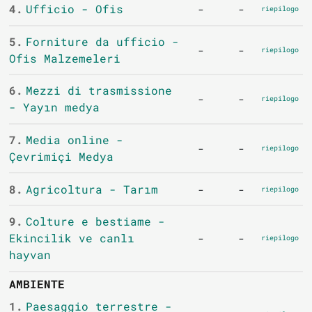
4.
Ufficio - Ofis
-
-
riepilogo
5.
Forniture da ufficio -
-
-
riepilogo
Ofis Malzemeleri
6.
Mezzi di trasmissione
-
-
riepilogo
- Yayın medya
7.
Media online -
-
-
riepilogo
Çevrimiçi Medya
8.
Agricoltura - Tarım
-
-
riepilogo
9.
Colture e bestiame -
Ekincilik ve canlı
-
-
riepilogo
hayvan
AMBIENTE
1.
Paesaggio terrestre -