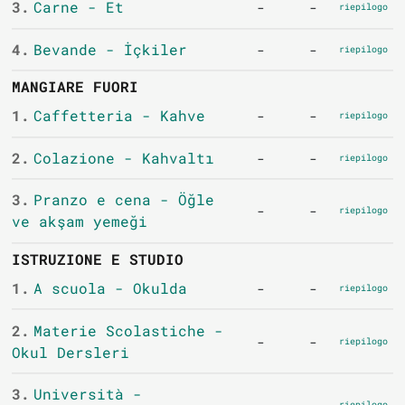
3.
Carne - Et
-
-
riepilogo
4.
Bevande - İçkiler
-
-
riepilogo
MANGIARE FUORI
1.
Caffetteria - Kahve
-
-
riepilogo
2.
Colazione - Kahvaltı
-
-
riepilogo
3.
Pranzo e cena - Öğle
-
-
riepilogo
ve akşam yemeği
ISTRUZIONE E STUDIO
1.
A scuola - Okulda
-
-
riepilogo
2.
Materie Scolastiche -
-
-
riepilogo
Okul Dersleri
3.
Università -
riepilogo