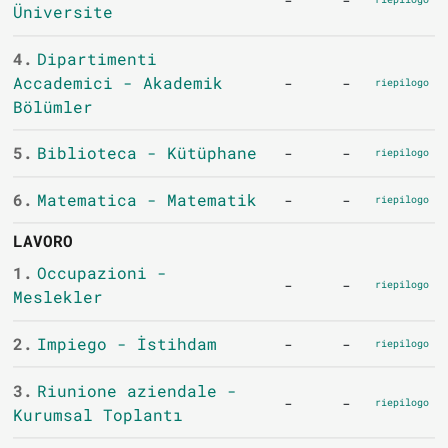
-
-
Üniversite
4.
Dipartimenti
Accademici - Akademik
-
-
riepilogo
Bölümler
5.
Biblioteca - Kütüphane
-
-
riepilogo
6.
Matematica - Matematik
-
-
riepilogo
LAVORO
1.
Occupazioni -
-
-
riepilogo
Meslekler
2.
Impiego - İstihdam
-
-
riepilogo
3.
Riunione aziendale -
-
-
riepilogo
Kurumsal Toplantı