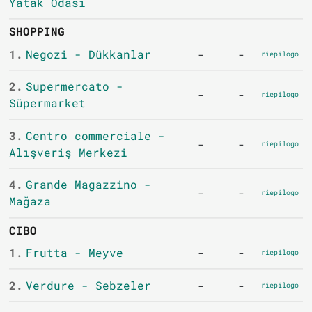
Yatak Odası
SHOPPING
1.
Negozi - Dükkanlar
-
-
riepilogo
2.
Supermercato -
-
-
riepilogo
Süpermarket
3.
Centro commerciale -
-
-
riepilogo
Alışveriş Merkezi
4.
Grande Magazzino -
-
-
riepilogo
Mağaza
CIBO
1.
Frutta - Meyve
-
-
riepilogo
2.
Verdure - Sebzeler
-
-
riepilogo