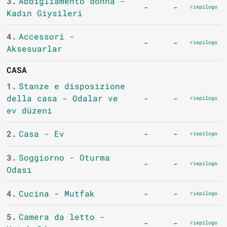
3.
Abbigliamento donna -
-
-
riepilogo
Kadın Giysileri
4.
Accessori -
-
-
riepilogo
Aksesuarlar
CASA
1.
Stanze e disposizione
della casa - Odalar ve
-
-
riepilogo
ev düzeni
2.
Casa - Ev
-
-
riepilogo
3.
Soggiorno - Oturma
-
-
riepilogo
Odası
4.
Cucina - Mutfak
-
-
riepilogo
5.
Camera da letto -
-
-
riepilogo