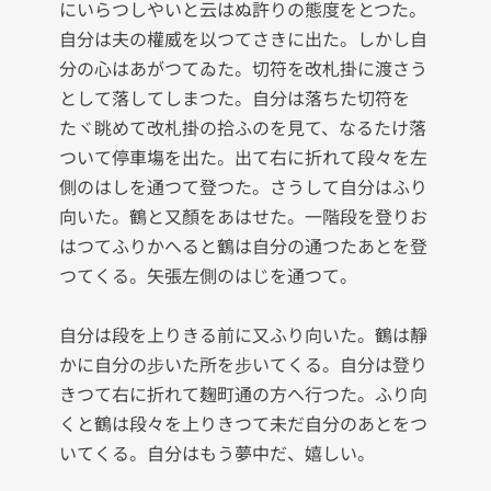
にいらつしやいと云はぬ許りの態度をとつた。
自分は夫の權威を以つてさきに出た。しかし自
分の心はあがつてゐた。切符を改札掛に渡さう
として落してしまつた。自分は落ちた切符を
たヾ眺めて改札掛の拾ふのを見て、なるたけ落
ついて停車塲を出た。出て右に折れて段々を左
側のはしを通つて登つた。さうして自分はふり
向いた。鶴と又顏をあはせた。一階段を登りお
はつてふりかへると鶴は自分の通つたあとを登
つてくる。矢張左側のはじを通つて。

自分は段を上りきる前に又ふり向いた。鶴は靜
かに自分の步いた所を步いてくる。自分は登り
きつて右に折れて麹町通の方へ行つた。ふり向
くと鶴は段々を上りきつて未だ自分のあとをつ
いてくる。自分はもう夢中だ、嬉しい。
