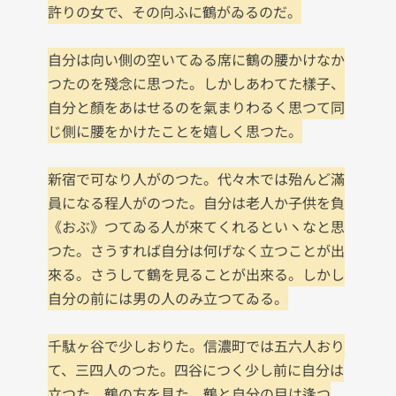
許りの女で、その向ふに鶴がゐるのだ。

自分は向い側の空いてゐる席に鶴の腰かけなか
つたのを殘念に思つた。しかしあわてた樣子、
自分と顏をあはせるのを氣まりわるく思つて同
じ側に腰をかけたことを嬉しく思つた。

新宿で可なり人がのつた。代々木では殆んど滿
員になる程人がのつた。自分は老人か子供を負
《おぶ》つてゐる人が來てくれるといヽなと思
つた。さうすれば自分は何げなく立つことが出
來る。さうして鶴を見ることが出來る。しかし
自分の前には男の人のみ立つてゐる。

千駄ヶ谷で少しおりた。信濃町では五六人おり
て、三四人のつた。四谷につく少し前に自分は
立つた。鶴の方を見た。鶴と自分の目は逢つ