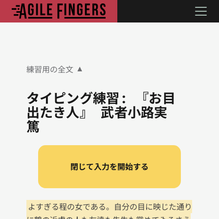
練習用の全文
▼
タイピング練習: 『お目
出たき人』 武者小路実
篤
閉じて入力を開始する
よすぎる程の女である。自分の目に映じた通り