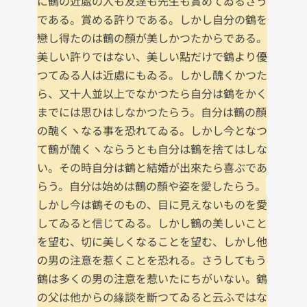
に鶴の近處の人も友逹も先生も賞めてゐるさう
である。賞める許りである。しかし自分の鶴を
戀し得たのは鶴の顏が美しかつたからである。
美しい許りではない、美しい點だけで鶴より優
つてゐる人は近處にもゐる。しかし醜くかつた
ら、又十人並以上でなかつたら自分は鶴をかく
までには思ひはしなかつたらう。自分は鶴の顏
の醜くヽなる事を恐れてゐる。しかし今となつ
て鶴が醜くヽならうとも自分は鶴を捨てはしな
い。その時自分は鶴と結婚が出來たら喜ぶであ
らう。自分は始めは鶴の顏や姿を愛したらう。
しかし今は鶴そのもの、目に見えないものを愛
してゐると信じてゐる。しかし鶴の美しいこと
を望む、切に美しくなることを望む、しかし他
の男の注意を惹くことを恐れる。さうしてもう
鶴は多くの男の注意を惹いたにちがいない。鶴
の父は他からの緣談を斷つてゐると云ふではな