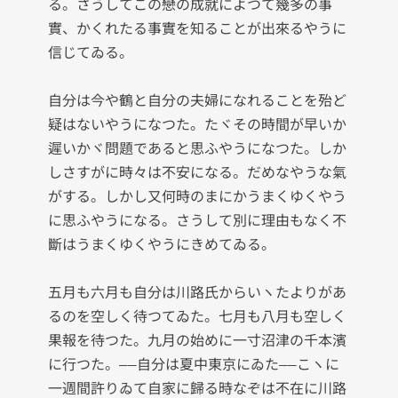
る。さうしてこの戀の成就によつて幾多の事
實、かくれたる事實を知ることが出來るやうに
信じてゐる。

自分は今や鶴と自分の夫婦になれることを殆ど
疑はないやうになつた。たヾその時間が早いか
遲いかヾ問題であると思ふやうになつた。しか
しさすがに時々は不安になる。だめなやうな氣
がする。しかし又何時のまにかうまくゆくやう
に思ふやうになる。さうして別に理由もなく不
斷はうまくゆくやうにきめてゐる。

五月も六月も自分は川路氏からいヽたよりがあ
るのを空しく待つてゐた。七月も八月も空しく
果報を待つた。九月の始めに一寸沼津の千本濱
に行つた。――自分は夏中東京にゐた――こヽに
一週間許りゐて自家に歸る時なぞは不在に川路