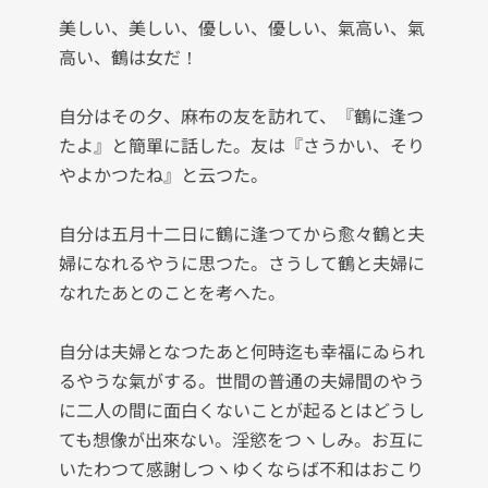
美しい、美しい、優しい、優しい、氣高い、氣
高い、鶴は女だ！

自分はその夕、麻布の友を訪れて、『鶴に逢つ
たよ』と簡單に話した。友は『さうかい、そり
やよかつたね』と云つた。

自分は五月十二日に鶴に逢つてから愈々鶴と夫
婦になれるやうに思つた。さうして鶴と夫婦に
なれたあとのことを考へた。

自分は夫婦となつたあと何時迄も幸福にゐられ
るやうな氣がする。世間の普通の夫婦間のやう
に二人の間に面白くないことが起るとはどうし
ても想像が出來ない。淫慾をつヽしみ。お互に
いたわつて感謝しつヽゆくならば不和はおこり