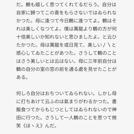
だ。鶴も嬉しく思つてくれてるだらう。自分は
自家に歸つてこの喜をもらさないではゐられな
かつた。母に逢つて今日鶴に逢つてよ。鶴はそ
れは美しくなつてよ。僕は萬龍より鶴の方が何
十倍美しいか知れないと思ひましたよ。と云ひ
たかつた。母は萬龍を或日見て、美しい〳〵と
感心してゐたことがあつた。さうして鶴のこと
はさう美しいとは云はない。母に三年前自分は
鶴の自分の室の窓の前を通る處を見せたことが
ある。

何しろ自分はおちついてゐられない。しかし母
に打ちあけて云ふのは氣まりがわるかつた。晝
飯食つてからもじつとしてはゐられないので神
田に行つた。さうして一人鶴のことを思つて微
笑《ほヽえ》んだ。
