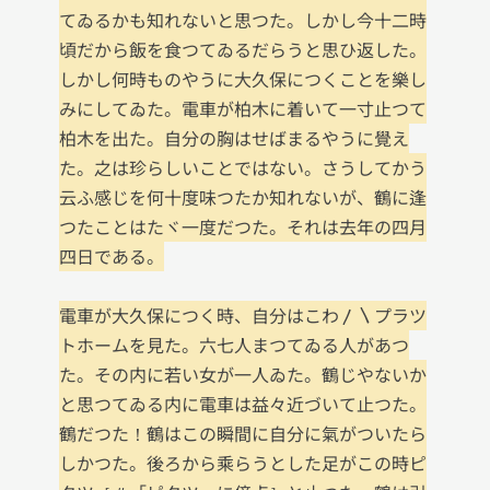
てゐるかも知れないと思つた。しかし今十二時
頃だから飯を食つてゐるだらうと思ひ返した。
しかし何時ものやうに大久保につくことを樂し
みにしてゐた。電車が柏木に着いて一寸止つて
柏木を出た。自分の胸はせばまるやうに覺え
た。之は珍らしいことではない。さうしてかう
云ふ感じを何十度味つたか知れないが、鶴に逢
つたことはたヾ一度だつた。それは去年の四月
四日である。

電車が大久保につく時、自分はこわ〳〵プラツ
トホームを見た。六七人まつてゐる人があつ
た。その内に若い女が一人ゐた。鶴じやないか
と思つてゐる内に電車は益々近づいて止つた。

鶴だつた！鶴はこの瞬間に自分に氣がついたら
しかつた。後ろから乘らうとした足がこの時ピ