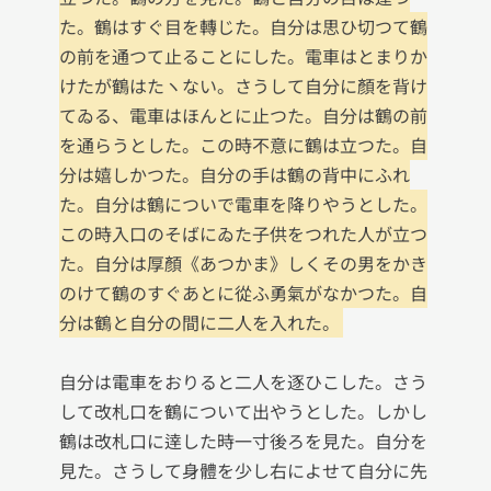
た。鶴はすぐ目を轉じた。自分は思ひ切つて鶴
の前を通つて止ることにした。電車はとまりか
けたが鶴はたヽない。さうして自分に顏を背け
てゐる、電車はほんとに止つた。自分は鶴の前
を通らうとした。この時不意に鶴は立つた。自
分は嬉しかつた。自分の手は鶴の背中にふれ
た。自分は鶴についで電車を降りやうとした。
この時入口のそばにゐた子供をつれた人が立つ
た。自分は厚顏《あつかま》しくその男をかき
のけて鶴のすぐあとに從ふ勇氣がなかつた。自
分は鶴と自分の間に二人を入れた。
自分は電車をおりると二人を逐ひこした。さう
して改札口を鶴について出やうとした。しかし
鶴は改札口に逹した時一寸後ろを見た。自分を
見た。さうして身體を少し右によせて自分に先