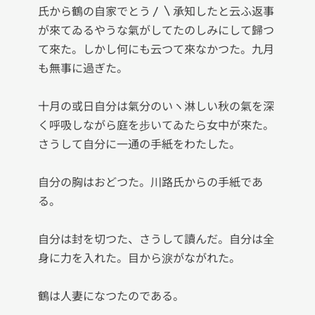
氏から鶴の自家でとう〳〵承知したと云ふ返事
が來てゐるやうな氣がしてたのしみにして歸つ
て來た。しかし何にも云つて來なかつた。九月
も無事に過ぎた。

十月の或日自分は氣分のいヽ淋しい秋の氣を深
く呼吸しながら庭を步いてゐたら女中が來た。
さうして自分に一通の手紙をわたした。

自分の胸はおどつた。川路氏からの手紙であ
る。

自分は封を切つた、さうして讀んだ。自分は全
身に力を入れた。目から淚がながれた。

鶴は人妻になつたのである。
