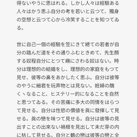
得ないやうに思はれる。しかし人々は經驗ある
人々はかう思ふ自分の考を若いと云つて、獨身
の空想と云つて心から冷笑することを知つてゐ
る。

世に自己一個の經驗を笠にきて總ての若者が自
分の踏んだ道をその通りふむときめて、先生顏
する奴程自分にとつて癪にさわる奴はない。時
分は理想的の結婚をし、理想的の家庭をもつて
見せ、彼等の鼻をあかしたく思ふ。自分は彼等
のやうに細君を玩弄物とは見ない。姙婦の醜
くヽなること、ヒステリー的になることを自然
と思つてゐる。その苦痛に多大の同情をはらつ
て見せる。自分は性慾の價値を眞に發揮して見
せる。眞の戀を味つて見せる。自分は彼等の見
出すことの出來ない禍根を見出して未だ芽の内
に枯して見せる。自分と鶴の戀は彼等の戀と全