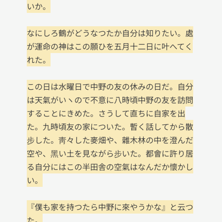
いか。

なにしろ鶴がどうなつたか自分は知りたい。處
が運命の神はこの願ひを五月十二日に叶へてく
れた。

この日は水曜日で中野の友の休みの日だ。自分
は天氣がいヽので不意に八時頃中野の友を訪問
することにきめた。さうして直ちに自家を出
た。九時頃友の家についた。暫く話してから散
步した。靑々した麥畑や、雜木林の中を澄んだ
空や、黑い土を見ながら步いた。都會に許り居
る自分にはこの半田舎の空氣はなんだか懷かし
い。

『僕も家を持つたら中野に來やうかな』と云つ
た。
