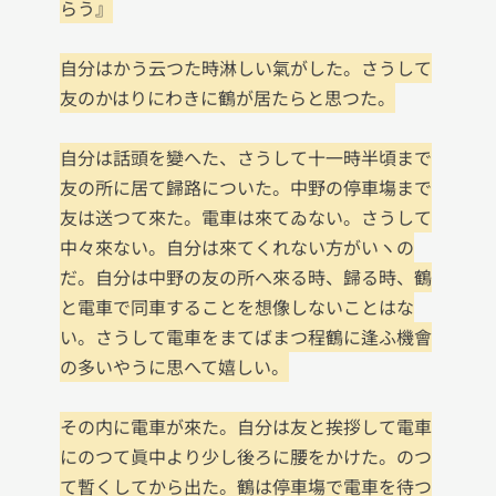
らう』

自分はかう云つた時淋しい氣がした。さうして
友のかはりにわきに鶴が居たらと思つた。

自分は話頭を變へた、さうして十一時半頃まで
友の所に居て歸路についた。中野の停車塲まで
友は送つて來た。電車は來てゐない。さうして
中々來ない。自分は來てくれない方がいヽの
だ。自分は中野の友の所へ來る時、歸る時、鶴
と電車で同車することを想像しないことはな
い。さうして電車をまてばまつ程鶴に逢ふ機會
の多いやうに思へて嬉しい。

その内に電車が來た。自分は友と挨拶して電車
にのつて眞中より少し後ろに腰をかけた。のつ
て暫くしてから出た。鶴は停車塲で電車を待つ