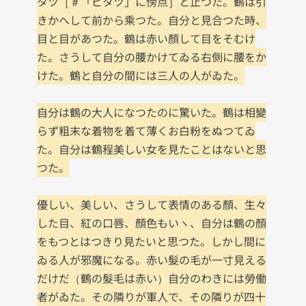
タツ［＃「ピタツ」に傍点］と止つた。鶴は引
きかへして前から乘つた。自分と見合つた時、
目と目があつた。鶴は赤い顏して目をそむけ
た。さうして自分の腰かけてゐる右側に腰をか
けた。鶴と自分の間には三人の人がゐた。

自分は鶴の大人になつたのに驚いた。鶴は相變
らず粗末な着物を着て薄くお白粉をぬつてゐ
た。自分は鶴程美しい女を見たことはないと思
つた。

優しい、美しい、さうして表情のある顏、生々
した目、紅の口唇、顏色もいヽ、自分は鶴の顏
をもつとはつきり見たいと思つた。しかし間に
ゐる人が邪魔になる。赤い髮の毛が一寸見える
だけだ（鶴の髮毛は赤い）自分のわきには勞働
者がゐた。その隣りが軍人で、その隣りが四十