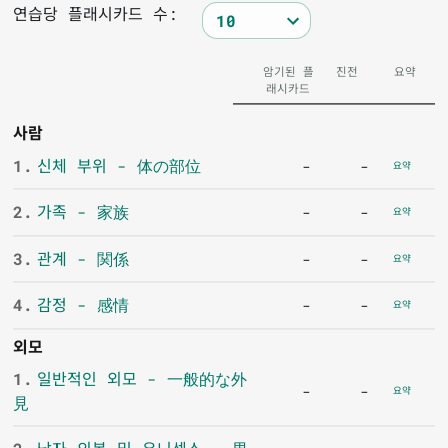
연습당 플래시카드 수:
암기된 플
진전
요약
래시카드
사람
1.
신체 부위 - 体の部位
-
-
요약
2.
가족 - 家族
-
-
요약
3.
관계 - 関係
-
-
요약
4.
감정 - 感情
-
-
요약
외모
1.
일반적인 외모 - 一般的な外
-
-
요약
見