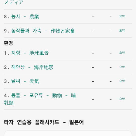
メディア
8.
농사 - 農業
-
-
요약
9.
농작물과 가축 - 作物と家畜
-
-
요약
환경
1.
지형 - 地球風景
-
-
요약
2.
해안상 - 海岸地形
-
-
요약
3.
날씨 - 天気
-
-
요약
4.
동물 - 포유류 - 動物 - 哺
-
-
요약
乳類
타자 연습용 플래시카드 - 일본어