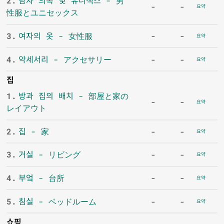
2.
남자 의복 및 유니섹스 - 男
-
-
요약
性服とユニセックス
3.
여자의 옷 - 女性服
-
-
요약
4.
악세서리 - アクセサリー
-
-
요약
집
1.
방과 집의 배치 - 部屋と家の
-
-
요약
レイアウト
2.
집 - 家
-
-
요약
3.
거실 - リビング
-
-
요약
4.
부엌 - 台所
-
-
요약
5.
침실 - ベッドルーム
-
-
요약
쇼핑