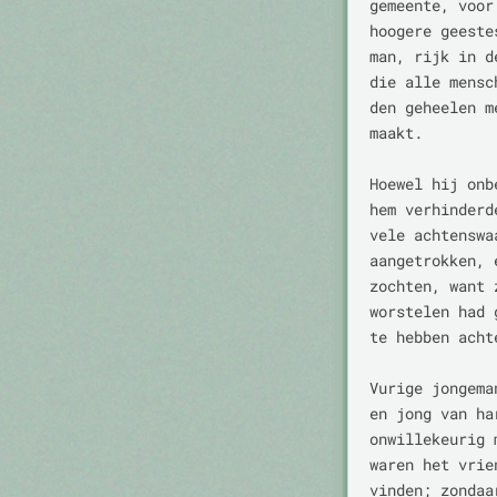
gemeente, voor
hoogere geeste
man, rijk in d
die alle mensc
den geheelen m
maakt.

Hoewel hij onb
hem verhinderd
vele achtenswa
aangetrokken, 
zochten, want 
worstelen had 
te hebben acht
Vurige jongema
en jong van ha
onwillekeurig 
waren het vrie
vinden; zondaa