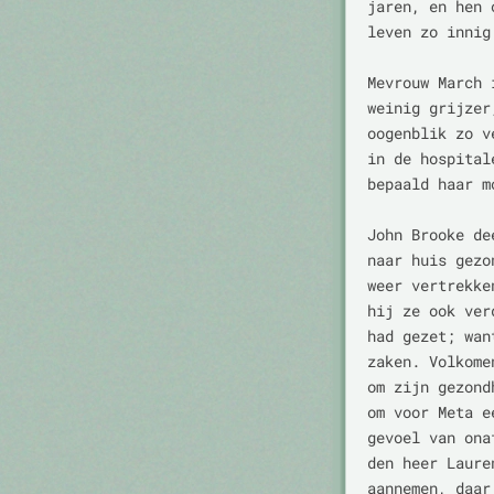
jaren, en hen 
leven zo innig
Mevrouw March 
weinig grijzer
oogenblik zo v
in de hospital
bepaald haar m
John Brooke de
naar huis gezo
weer vertrekke
hij ze ook ver
had gezet; wan
zaken. Volkome
om zijn gezond
om voor Meta e
gevoel van ona
den heer Laure
aannemen, daar