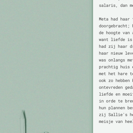
salaris, dan m
Meta had haar 
doorgebracht; 
de hoogte van 
want liefde is
had zij haar d
haar nieuw lev
was onlangs me
prachtig huis 
met het hare t
ook zo hebben 
ontevreden ged
liefde en moei
in orde te bre
hun plannen be
zij Sallie's h
meisje van hee