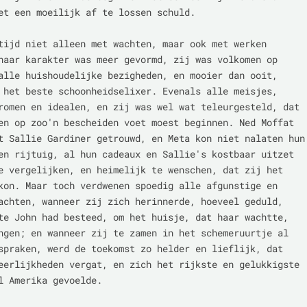
et een moeilijk af te lossen schuld.

tijd niet alleen met wachten, maar ook met werken

haar karakter was meer gevormd, zij was volkomen op

alle huishoudelijke bezigheden, en mooier dan ooit,

 het beste schoonheidselixer. Evenals alle meisjes,

romen en idealen, en zij was wel wat teleurgesteld, dat

en op zoo'n bescheiden voet moest beginnen. Ned Moffat

t Sallie Gardiner getrouwd, en Meta kon niet nalaten hun

en rijtuig, al hun cadeaux en Sallie's kostbaar uitzet

e vergelijken, en heimelijk te wenschen, dat zij het

kon. Maar toch verdwenen spoedig alle afgunstige en

achten, wanneer zij zich herinnerde, hoeveel geduld,

te John had besteed, om het huisje, dat haar wachtte,

ngen; en wanneer zij te zamen in het schemeruurtje al

spraken, werd de toekomst zo helder en lieflijk, dat

eerlijkheden vergat, en zich het rijkste en gelukkigste

l Amerika gevoelde.
