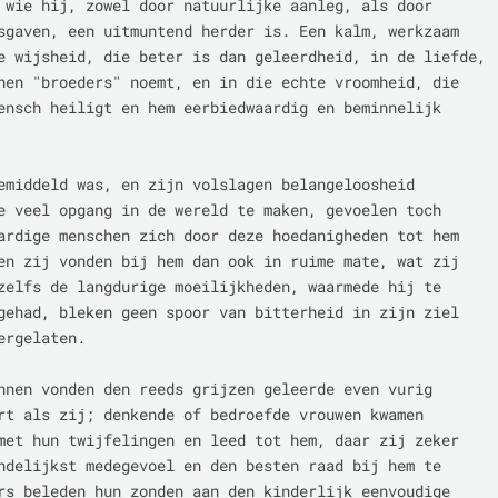
 wie hij, zowel door natuurlijke aanleg, als door

sgaven, een uitmuntend herder is. Een kalm, werkzaam

e wijsheid, die beter is dan geleerdheid, in de liefde,

hen "broeders" noemt, en in die echte vroomheid, die

ensch heiligt en hem eerbiedwaardig en beminnelijk 
emiddeld was, en zijn volslagen belangeloosheid

e veel opgang in de wereld te maken, gevoelen toch

ardige menschen zich door deze hoedanigheden tot hem

en zij vonden bij hem dan ook in ruime mate, wat zij

zelfs de langdurige moeilijkheden, waarmede hij te

gehad, bleken geen spoor van bitterheid in zijn ziel

ergelaten.

nnen vonden den reeds grijzen geleerde even vurig

rt als zij; denkende of bedroefde vrouwen kwamen

met hun twijfelingen en leed tot hem, daar zij zeker

ndelijkst medegevoel en den besten raad bij hem te

rs beleden hun zonden aan den kinderlijk eenvoudige
