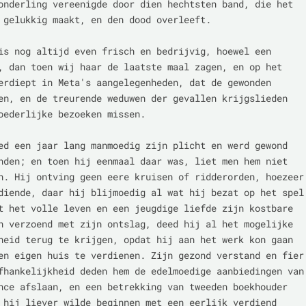
onderling vereenigde door dien hechtsten band, die het

 gelukkig maakt, en den dood overleeft.

is nog altijd even frisch en bedrijvig, hoewel een

, dan toen wij haar de laatste maal zagen, en op het

erdiept in Meta's aangelegenheden, dat de gewonden

en, en de treurende weduwen der gevallen krijgslieden

oederlijke bezoeken missen.

ed een jaar lang manmoedig zijn plicht en werd gewond

nden; en toen hij eenmaal daar was, liet men hem niet

n. Hij ontving geen eere kruisen of ridderorden, hoezeer

diende, daar hij blijmoedig al wat hij bezat op het spel

t het volle leven en een jeugdige liefde zijn kostbare

n verzoend met zijn ontslag, deed hij al het mogelijke

heid terug te krijgen, opdat hij aan het werk kon gaan

en eigen huis te verdienen. Zijn gezond verstand en fier

fhankelijkheid deden hem de edelmoedige aanbiedingen van

nce afslaan, en een betrekking van tweeden boekhouder

 hij liever wilde beginnen met een eerlijk verdiend
