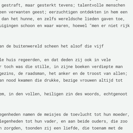
 gestraft, maar gesterkt tevens; talentvolle menschen

een verwanten geest; eerzuchtigen ontdekten in hem een

 dan het hunne, en zelfs wereldsche lieden gaven toe,

uigingen schoon en waar waren, hoewel "men er niet rijk

an de buitenwereld scheen het alsof die vijf 
le huis regeerden, en dat deden zij ook in vele

r toch was die stille, in zijne boeken verdiepte man

gezins, de raadsman, het anker en de troost van allen;

an nood kwamen die drukke, bezige vrouwen altijd tot 
em, in den vollen, heiligen zin des woords, echtgenoot

egenheden namen de meisjes de toevlucht tot hun moeder,

legenheden tot hun vader, en aan beide ouders, die zoo

n zorgden, toonden zij een liefde, die toenam met de
