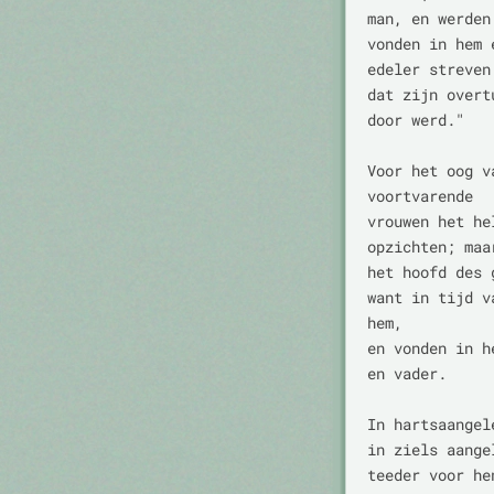
man, en werden
vonden in hem 
edeler streven
dat zijn overt
door werd."

Voor het oog v
voortvarende

vrouwen het he
opzichten; maa
het hoofd des 
want in tijd v
hem,

en vonden in h
en vader.

In hartsaangel
in ziels aange
teeder voor he