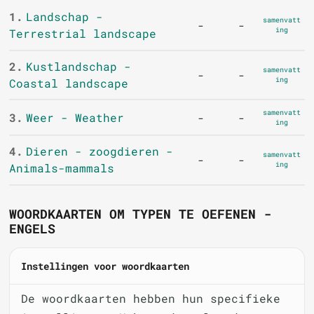
1.
Landschap -
samenvatt
-
-
ing
Terrestrial landscape
2.
Kustlandschap -
samenvatt
-
-
ing
Coastal landscape
samenvatt
3.
Weer - Weather
-
-
ing
4.
Dieren - zoogdieren -
samenvatt
-
-
ing
Animals-mammals
WOORDKAARTEN OM TYPEN TE OEFENEN -
ENGELS
Instellingen voor woordkaarten
De woordkaarten hebben hun specifieke