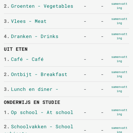
samenvatt
2.
Groenten - Vegetables
-
-
ing
samenvatt
3.
Vlees - Meat
-
-
ing
samenvatt
4.
Dranken - Drinks
-
-
ing
UIT ETEN
samenvatt
1.
Café - Café
-
-
ing
samenvatt
2.
Ontbijt - Breakfast
-
-
ing
samenvatt
3.
Lunch en diner -
-
-
ing
ONDERWIJS EN STUDIE
samenvatt
1.
Op school - At school
-
-
ing
2.
Schoolvakken - School
samenvatt
-
-
ing