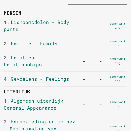
MENSEN
1.
Lichaamsdelen - Body
samenvatt
-
-
ing
parts
samenvatt
2.
Familie - Family
-
-
ing
3.
Relaties -
samenvatt
-
-
ing
Relationships
samenvatt
4.
Gevoelens - Feelings
-
-
ing
UITERLIJK
1.
Algemeen uiterlijk -
samenvatt
-
-
ing
General Appearance
2.
Herenkleding en unisex
samenvatt
- Men's and unisex
-
-
ing