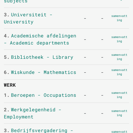
subjects
3.
Universiteit -
samenvatt
-
-
ing
University
4.
Academische afdelingen
samenvatt
-
-
ing
- Academic departments
samenvatt
5.
Bibliotheek - Library
-
-
ing
samenvatt
6.
Wiskunde - Mathematics
-
-
ing
WERK
samenvatt
1.
Beroepen - Occupations
-
-
ing
2.
Werkgelegenheid -
samenvatt
-
-
ing
Employment
3.
Bedrijfsvergadering -
samenvatt