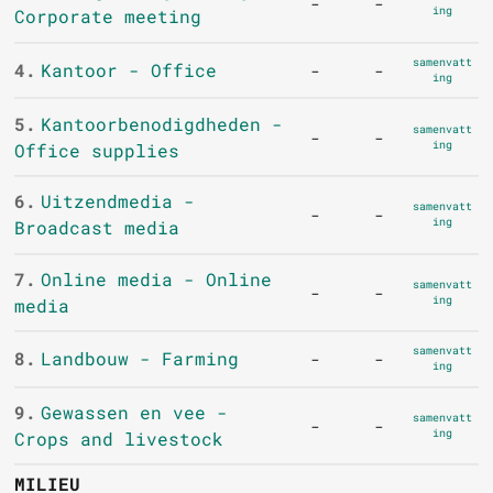
-
-
ing
Corporate meeting
samenvatt
4.
Kantoor - Office
-
-
ing
5.
Kantoorbenodigdheden -
samenvatt
-
-
ing
Office supplies
6.
Uitzendmedia -
samenvatt
-
-
ing
Broadcast media
7.
Online media - Online
samenvatt
-
-
ing
media
samenvatt
8.
Landbouw - Farming
-
-
ing
9.
Gewassen en vee -
samenvatt
-
-
ing
Crops and livestock
MILIEU