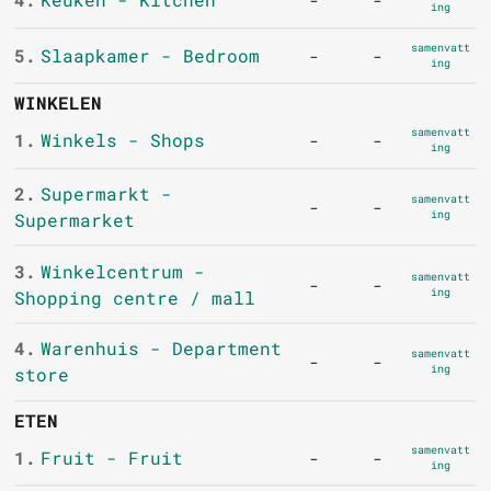
-
-
ing
samenvatt
5.
Slaapkamer - Bedroom
-
-
ing
WINKELEN
samenvatt
1.
Winkels - Shops
-
-
ing
2.
Supermarkt -
samenvatt
-
-
ing
Supermarket
3.
Winkelcentrum -
samenvatt
-
-
ing
Shopping centre / mall
4.
Warenhuis - Department
samenvatt
-
-
ing
store
ETEN
samenvatt
1.
Fruit - Fruit
-
-
ing