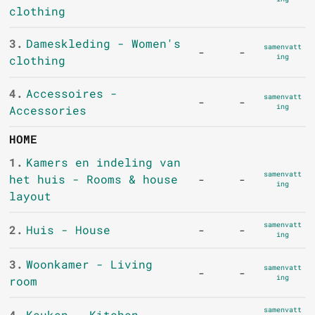
clothing
3.
Dameskleding - Women's
samenvatt
-
-
ing
clothing
4.
Accessoires -
samenvatt
-
-
ing
Accessories
HOME
1.
Kamers en indeling van
samenvatt
het huis - Rooms & house
-
-
ing
layout
samenvatt
2.
Huis - House
-
-
ing
3.
Woonkamer - Living
samenvatt
-
-
ing
room
samenvatt
4.
Keuken - Kitchen