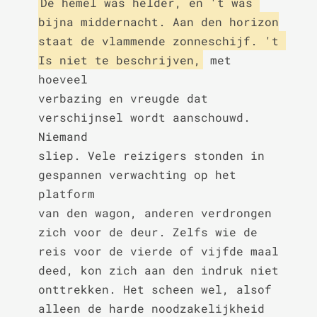
De hemel was helder, en 't was 
bijna middernacht. Aan den horizon

staat de vlammende zonneschijf. 't 
Is niet te beschrijven,
 met 
hoeveel

verbazing en vreugde dat 
verschijnsel wordt aanschouwd. 
Niemand

sliep. Vele reizigers stonden in 
gespannen verwachting op het 
platform

van den wagon, anderen verdrongen 
zich voor de deur. Zelfs wie de

reis voor de vierde of vijfde maal 
deed, kon zich aan den indruk niet

onttrekken. Het scheen wel, alsof 
alleen de harde noodzakelijkheid
