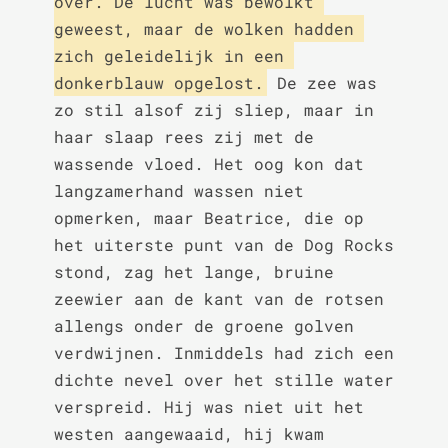
over. De lucht was bewolkt 
geweest, maar de wolken hadden 
zich geleidelijk in een 
donkerblauw opgelost.
 De zee was 
zo stil alsof zij sliep, maar in 
haar slaap rees zij met de 
wassende vloed. Het oog kon dat 
langzamerhand wassen niet 
opmerken, maar Beatrice, die op 
het uiterste punt van de Dog Rocks 
stond, zag het lange, bruine 
zeewier aan de kant van de rotsen 
allengs onder de groene golven 
verdwijnen. Inmiddels had zich een 
dichte nevel over het stille water 
verspreid. Hij was niet uit het 
westen aangewaaid, hij kwam 