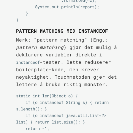
                """.formatted(42);

        System.out.println(report);

    }

PATTERN MATCHING MED INSTANCEOF
Merk: "pattern matching" (Eng.:
pattern matching
) gjør det mulig å
deklarere variabler direkte i
-tester. Dette reduserer
instanceof
boilerplate-kode, men krever
nøyaktighet. Touchmetoden gjør det
lettere å bruke riktig mønster.
static int len(Object o) {

    if (o instanceof String s) { return 
s.length(); }

    if (o instanceof java.util.List<?> 
list) { return list.size(); }

    return -1;
