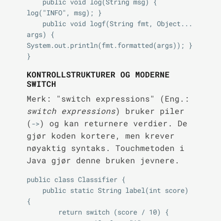
    public void log(String msg) { 
log("INFO", msg); }

    public void logf(String fmt, Object... 
args) { 
System.out.println(fmt.formatted(args)); }

KONTROLLSTRUKTURER OG MODERNE
SWITCH
Merk: "switch expressions" (Eng.:
switch expressions
) bruker piler
(
) og kan returnere verdier. De
->
gjør koden kortere, men krever
nøyaktig syntaks. Touchmetoden i
Java gjør denne bruken jevnere.
public class Classifier {

    public static String label(int score) 
{

        return switch (score / 10) {
