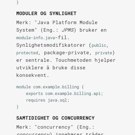
MODULER OG SYNLIGHET
Merk: "Java Platform Module
System" (Eng.:
JPMS
) bruker en
-fil.
module-info.java
Synlighetsmodifikatorer (
,
public
, package-private,
)
protected
private
er sentrale. Touchmetoden hjelper
utviklere å bruke disse
konsekvent.
module com.example.billing {

    exports com.example.billing.api;

    requires java.sql;

SAMTIDIGHET OG CONCURRENCY
Merk: "concurrency" (Eng.:
concurrency
) innebærer tråder,