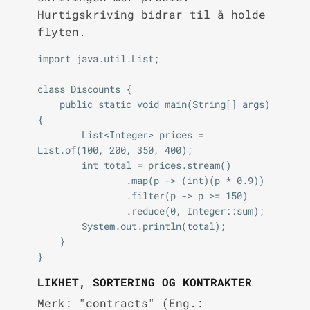
Hurtigskriving bidrar til å holde
flyten.
import java.util.List;

class Discounts {

    public static void main(String[] args) 
{

        List<Integer> prices = 
List.of(100, 200, 350, 400);

        int total = prices.stream()

                .map(p -> (int)(p * 0.9))

                .filter(p -> p >= 150)

                .reduce(0, Integer::sum);

        System.out.println(total);

    }

LIKHET, SORTERING OG KONTRAKTER
Merk: "contracts" (Eng.: