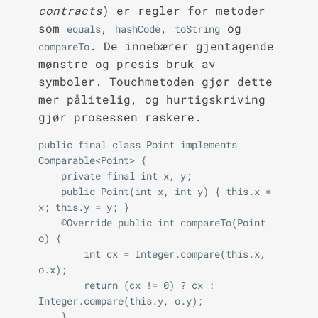
contracts
) er regler for metoder
som
,
,
og
equals
hashCode
toString
. De innebærer gjentagende
compareTo
mønstre og presis bruk av
symboler. Touchmetoden gjør dette
mer pålitelig, og hurtigskriving
gjør prosessen raskere.
public final class Point implements 
Comparable<Point> {

    private final int x, y;

    public Point(int x, int y) { this.x = 
x; this.y = y; }

    @Override public int compareTo(Point 
o) {

        int cx = Integer.compare(this.x, 
o.x);

        return (cx != 0) ? cx : 
Integer.compare(this.y, o.y);

    }
