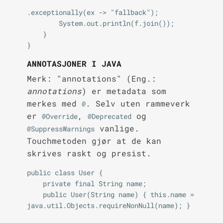
.exceptionally(ex -> "fallback");

        System.out.println(f.join());

    }

ANNOTASJONER I JAVA
Merk: "annotations" (Eng.:
annotations
) er metadata som
merkes med
. Selv uten rammeverk
@
er
,
og
@Override
@Deprecated
vanlige.
@SuppressWarnings
Touchmetoden gjør at de kan
skrives raskt og presist.
public class User {

    private final String name;

    public User(String name) { this.name = 
java.util.Objects.requireNonNull(name); }
