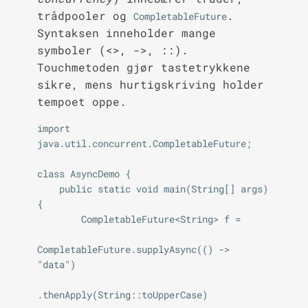
trådpooler og
.
CompletableFuture
Syntaksen inneholder mange
symboler (<>, ->, ::).
Touchmetoden gjør tastetrykkene
sikre, mens hurtigskriving holder
tempoet oppe.
import 
java.util.concurrent.CompletableFuture;

class AsyncDemo {

    public static void main(String[] args) 
{

        CompletableFuture<String> f =

CompletableFuture.supplyAsync(() -> 
"data")

.thenApply(String::toUpperCase)
