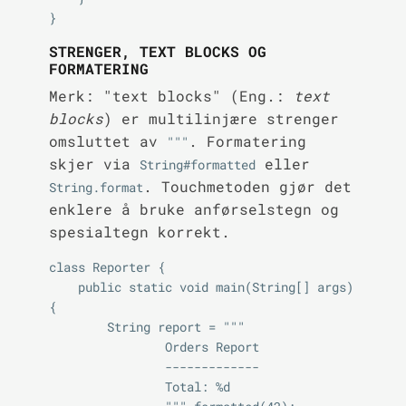
STRENGER, TEXT BLOCKS OG
FORMATERING
Merk: "text blocks" (Eng.:
text
blocks
) er multilinjære strenger
omsluttet av
. Formatering
"""
skjer via
eller
String#formatted
. Touchmetoden gjør det
String.format
enklere å bruke anførselstegn og
spesialtegn korrekt.
class Reporter {

    public static void main(String[] args) 
{

        String report = """

                Orders Report

                -------------

                Total: %d
