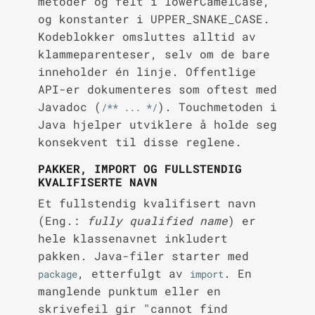
metoder og felt i lowerCamelCase,
og konstanter i UPPER_SNAKE_CASE.
Kodeblokker omsluttes alltid av
klammeparenteser, selv om de bare
inneholder én linje. Offentlige
API-er dokumenteres som oftest med
Javadoc (
). Touchmetoden i
/** ... */
Java hjelper utviklere å holde seg
konsekvent til disse reglene.
PAKKER, IMPORT OG FULLSTENDIG
KVALIFISERTE NAVN
Et fullstendig kvalifisert navn
(Eng.:
fully qualified name
) er
hele klassenavnet inkludert
pakken. Java-filer starter med
, etterfulgt av
. En
package
import
manglende punktum eller en
skrivefeil gir "cannot find