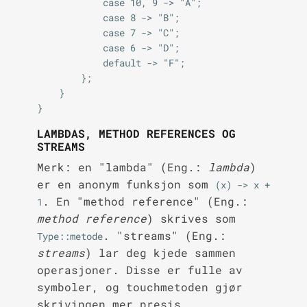
            case 10, 9 -> "A";

            case 8 -> "B";

            case 7 -> "C";

            case 6 -> "D";

            default -> "F";

        };

    }

LAMBDAS, METHOD REFERENCES OG
STREAMS
Merk: en "lambda" (Eng.:
lambda
)
er en anonym funksjon som
(x) -> x + 
. En "method reference" (Eng.:
1
method reference
) skrives som
. "streams" (Eng.:
Type::metode
streams
) lar deg kjede sammen
operasjoner. Disse er fulle av
symboler, og touchmetoden gjør
skrivingen mer presis.