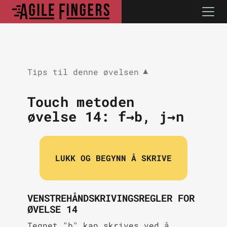
Tips til denne øvelsen
▼
Touch metoden
øvelse 14:
f→b, j→n
LUKK OG BEGYNN Å SKRIVE
VENSTREHÅNDSKRIVINGSREGLER FOR
ØVELSE 14
Tegnet "b" kan skrives ved å