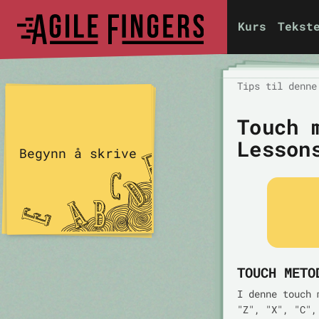
Kurs
Tekst
Tips til denne
Touch 
Lesson
Begynn å skrive
TOUCH METO
I denne touch 
"Z", "X", "C",