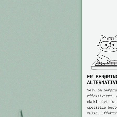
ER BERØRIN
ALTERNATIV
Selv om berøri
effektivitet, 
eksklusivt for
spesielle best
mulig. Effekti