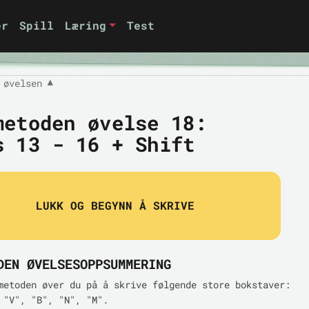
er
Spill
Læring
Test
 øvelsen
▼
metoden øvelse 18:
s 13 - 16 + Shift
LUKK OG BEGYNN Å SKRIVE
DEN ØVELSESOPPSUMMERING
metoden øver du på å skrive følgende store bokstaver:
 "V", "B", "N", "M".