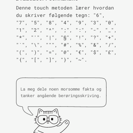
Denne touch metoden lærer hvordan
du skriver følgende tegn: "6",
"7", "5", "8", "4", "9", "3", "0",
"1", "2", "^", ";", ":", "-", "_",
"*", "'", "|", "§", "!", "?", "+",
"`", "\", """, "#", "%", "&", "/",
"(", ")", "=", "@", "€", "$", "£",
"{", "[", "]", "}", "~".
La meg dele noen morsomme fakta og
tanker angående berøringsskriving.