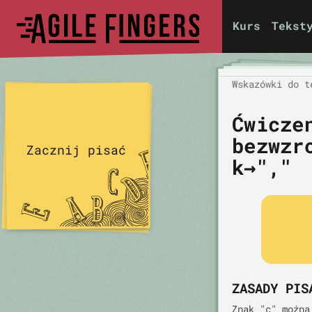
Kurs
Tekst
Wskazówki do t
Ćwicze
bezwzr
Zacznij pisać
k→","
ZASADY PIS
Znak "c" można