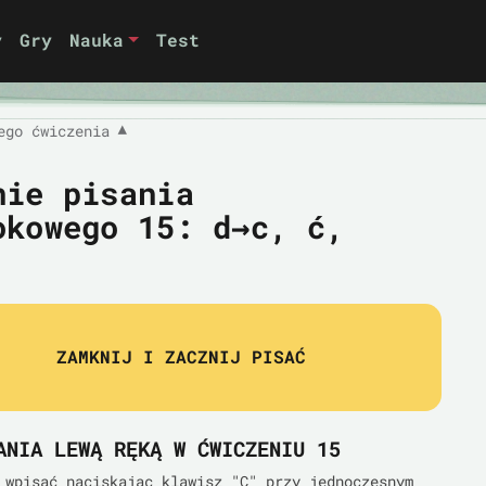
y
Gry
Nauka
Test
ego ćwiczenia
▼
nie pisania
okowego 15:
d→c, ć,
ZAMKNIJ I ZACZNIJ PISAĆ
ANIA LEWĄ RĘKĄ W ĆWICZENIU 15
 wpisać naciskając klawisz "C" przy jednoczesnym