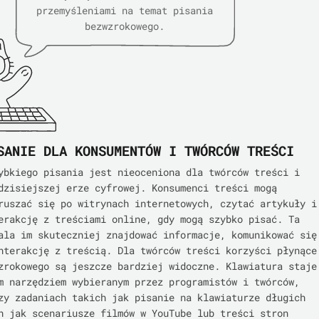
przemyśleniami na temat pisania
bezwzrokowego.
SANIE DLA KONSUMENTÓW I TWÓRCÓW TREŚCI
ybkiego pisania jest nieoceniona dla twórców treści i
dzisiejszej erze cyfrowej. Konsumenci treści mogą
ruszać się po witrynach internetowych, czytać artykuły i
erakcję z treściami online, gdy mogą szybko pisać. Ta
ala im skuteczniej znajdować informacje, komunikować się
nterakcję z treścią. Dla twórców treści korzyści płynące
zrokowego są jeszcze bardziej widoczne. Klawiatura staje
m narzędziem wybieranym przez programistów i twórców,
zy zadaniach takich jak pisanie na klawiaturze długich
h jak scenariusze filmów w YouTube lub treści stron