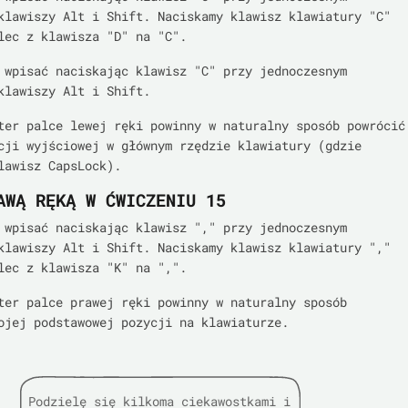
klawiszy Alt i Shift. Naciskamy klawisz klawiatury "C"
lec z klawisza "D" na "C".
 wpisać naciskając klawisz "C" przy jednoczesnym
klawiszy Alt i Shift.
ter palce lewej ręki powinny w naturalny sposób powrócić
cji wyjściowej w głównym rzędzie klawiatury (gdzie
lawisz CapsLock).
AWĄ RĘKĄ W ĆWICZENIU 15
 wpisać naciskając klawisz "," przy jednoczesnym
klawiszy Alt i Shift. Naciskamy klawisz klawiatury ","
lec z klawisza "K" na ",".
ter palce prawej ręki powinny w naturalny sposób
ojej podstawowej pozycji na klawiaturze.
Podzielę się kilkoma ciekawostkami i