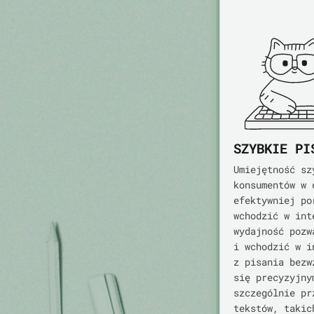
SZYBKIE PI
Umiejętność sz
konsumentów w 
efektywniej po
wchodzić w int
wydajność pozw
i wchodzić w i
z pisania bezw
się precyzyjny
szczególnie pr
tekstów, takic