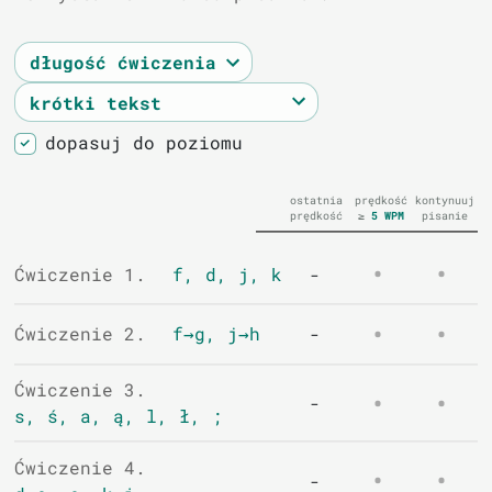
dopasuj do poziomu
ostatnia
prędkość
kontynuuj
prędkość
≥
5
WPM
pisanie
Ćwiczenie 1.
f, d, j, k
-
Ćwiczenie 2.
f→g, j→h
-
Ćwiczenie 3.
-
s, ś, a, ą, l, ł, ;
Ćwiczenie 4.
-