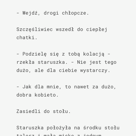
- Wejdź, drogi chłopcze.

Szczęśliwiec wszedł do ciepłej 
chatki.

- Podzielę się z tobą kolacją - 
rzekła staruszka. - Nie jest tego 
dużo, ale dla ciebie wystarczy.

- Jak dla mnie, to nawet za dużo, 
dobra kobieto.

Zasiedli do stołu.

Staruszka położyła na środku stołu 
talerz i małą miskę z jednym 