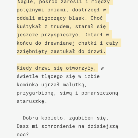
Nagle, pośród zarośli i między 
potężnymi pniami, dostrzegł w 
oddali migoczący blask. Choć 
kuśtykał z trudem, starał się 
jeszcze przyspieszyć. Dotarł w 
końcu do drewnianej chatki i cały 
zziębnięty zastukał do drzwi.

Kiedy drzwi się otworzyły,
 w 
świetle tlącego się w izbie 
kominka ujrzał malutką, 
przygarbioną, siwą i pomarszczoną 
staruszkę.

- Dobra kobieto, zgubiłem się. 
Dasz mi schronienie na dzisiejszą 
noc?
