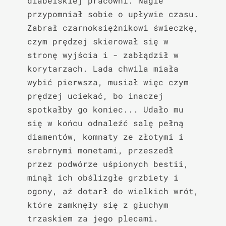
diabelskiej pracowni. Nagle 
przypomniał sobie o upływie czasu. 
Zabrał czarnoksiężnikowi świeczkę, 
czym prędzej skierował się w 
stronę wyjścia i - zabłądził w 
korytarzach. Lada chwila miała 
wybić pierwsza, musiał więc czym 
prędzej uciekać, bo inaczej 
spotkałby go koniec... Udało mu 
się w końcu odnaleźć salę pełną 
diamentów, komnaty ze złotymi i 
srebrnymi monetami, przeszedł 
przez podwórze uśpionych bestii, 
minął ich obślizgłe grzbiety i 
ogony, aż dotarł do wielkich wrót, 
które zamknęły się z głuchym 
trzaskiem za jego plecami.
