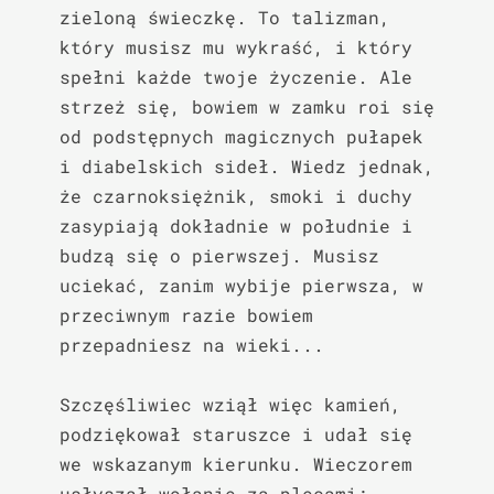
zieloną świeczkę. To talizman, 
który musisz mu wykraść, i który 
spełni każde twoje życzenie. Ale 
strzeż się, bowiem w zamku roi się 
od podstępnych magicznych pułapek 
i diabelskich sideł. Wiedz jednak, 
że czarnoksiężnik, smoki i duchy 
zasypiają dokładnie w południe i 
budzą się o pierwszej. Musisz 
uciekać, zanim wybije pierwsza, w 
przeciwnym razie bowiem 
przepadniesz na wieki...

Szczęśliwiec wziął więc kamień, 
podziękował staruszce i udał się 
we wskazanym kierunku. Wieczorem 
usłyszał wołanie za plecami:
