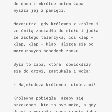
do domu i wkrótce potem żaba 
wyszła jej z pamięci.

Nazajutrz, gdy królewna z królem i 
ze świtą zasiadła do stołu i jadła 
ze złotego talerzyka, coś klap - 
klap, klap - klap, ślizga się po 
marmurowych schodach zamku.

Była to żaba, która, dowlókłszy 
się do drzwi, zastukała i woła:

- Najmłodsza królewno, otwórz mi!

Królewna pobiegła, ażeby się 
przekonać, kto to być może, a gdy 
drzwi otworzyła, spostrzegła żabę.
