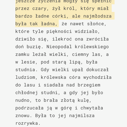
jeszcze życzenia mogły się spełnić 
przez czary, żył król, który miał 
bardzo ładne córki, ale najmłodsza 
była tak ładna,
 że nawet słońce, 
które tyle piękności widziało, 
dziwiło się, ilekroć ona zwróciła 
doń buzię. Nieopodal królewskiego 
zamku leżał wielki, ciemny las, a 
w lesie, pod starą lipą, była 
studnia. Gdy wielki upał dokuczał 
ludziom, królewska córa wychodziła 
do lasu i siadała nad brzegiem 
chłodnej studni, a gdy jej było 
nudno, to brała złotą kulę, 
podrzucała ją w górę i chwytała 
znowu. Była to jej najmilsza 
rozrywka.
