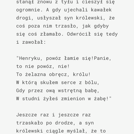
stanął znowu z tyłu i cieszył się 
ogromnie. A gdy ujechali kawałek 
drogi, usłyszał syn królewski, że 
coś poza nim trzasło, jak gdyby 
się coś złamało. Odwrócił się tedy 
i zawołał:

"Henryku, powóz łamie się!Panie, 
to nie powóz, nie!

To żelazna obręcz, królu!

W którą skułem serce z bólu,

Gdy przez ową wstrętną babę,

W studni żyłeś zmienion w żabę!"

Jeszcze raz i jeszcze raz 
trzaskało po drodze, a syn 
królewski ciągle myślał, że to 