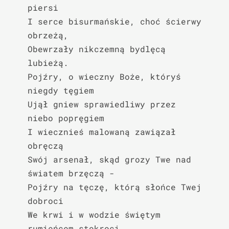
piersi

I serce bisurmańskie, choć ścierwy 
obrzeżą,

Obewrzały nikczemną bydlęcą 
lubieżą.

Pojźry, o wieczny Boże, któryś 
niegdy tęgiem

Ujął gniew sprawiedliwy przez 
niebo popręgiem

I wiecznieś malowaną zawiązał 
obręczą

Swój arsenał, skąd grozy Twe nad 
światem brzęczą -

Pojźry na tęczę, którą słońce Twej 
dobroci

We krwi i w wodzie świętym 
rumieńcem stokroci,
