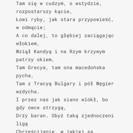
Tam się w cudzym, o wstydzie, 
rozpostarszy kącie,

Łowi ryby, jak stara przypowieść, 
w odmącie;

A co dalej, to głębiej zaciągając 
włokiem,

Wziął Kandyą i na Rzym krzywym 
patrzy okiem,

Tam Grecya, tam ona macedońska 
pycha,

Tam z Tracyą Bulgary i pół Węgier 
wzdycha.

I przez nas jak siano wlókł, bo 
gdy owce strzygą,

Drży baran. Obyż taką zjednoczeni 
ligą

Chrześcijanie, w jakiej są 