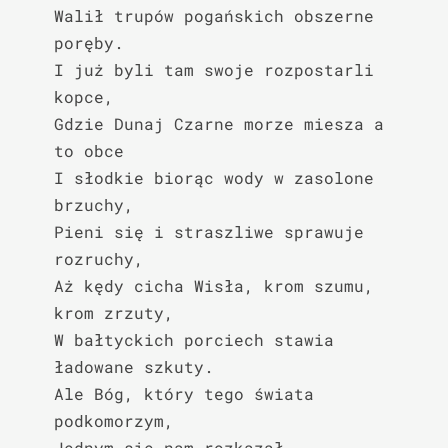
Walił trupów pogańskich obszerne 
poręby.

I już byli tam swoje rozpostarli 
kopce,

Gdzie Dunaj Czarne morze miesza a 
to obce

I słodkie biorąc wody w zasolone 
brzuchy,

Pieni się i straszliwe sprawuje 
rozruchy,

Aż kędy cicha Wisła, krom szumu, 
krom zrzuty,

W bałtyckich porciech stawia 
ładowane szkuty.

Ale Bóg, który tego świata 
podkomorzym,

Jednym się nam rozkazał 