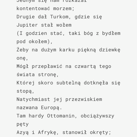
kontentować morzem;

Drugie dał Turkom, gdzie się 
Jupiter stał wołem

(I godzien stać, taki bóg z bydłem 
pod okołem),

Żeby na dużym karku piękną dziewkę 
onę,

Mógł przepławić na czwartą tego 
świata stronę,

Której skoro subtelną dotknęła się 
stopą,

Natychmiast jej przezwiskiem 
nazwana Europą.

Tam hardy Ottomanin, obciążywszy 
pęty

Azyą i Afrykę, stanowił okręty;
