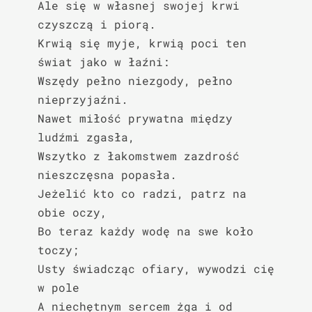
Ale się w własnej swojej krwi 
czyszczą i piorą.

Krwią się myje, krwią poci ten 
świat jako w łaźni:

Wszędy pełno niezgody, pełno 
nieprzyjaźni.

Nawet miłość prywatna między 
ludźmi zgasła,

Wszytko z łakomstwem zazdrość 
nieszczęsna popasła.

Jeżelić kto co radzi, patrz na 
obie oczy,

Bo teraz każdy wodę na swe koło 
toczy;

Usty świadcząc ofiary, wywodzi cię 
w pole

A niechętnym sercem żga i od 