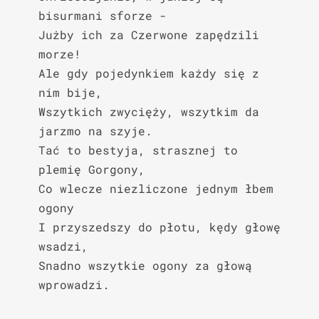
bisurmani sforze -

Jużby ich za Czerwone zapędzili 
morze!

Ale gdy pojedynkiem każdy się z 
nim bije,

Wszytkich zwycięży, wszytkim da 
jarzmo na szyje.

Tać to bestyja, strasznej to 
plemię Gorgony,

Co wlecze niezliczone jednym łbem 
ogony

I przyszedszy do płotu, kędy głowę 
wsadzi,

Snadno wszytkie ogony za głową 
wprowadzi.