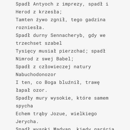
Spadł Antyoch z imprezy, spadł i 
Herod z krzesła;

Tamten żywo zgnił, tego gadzina 
rozniesła.

Spadł durny Sennacheryb, gdy we 
trzechset szabel

Tysięcy musiał pierzchać; spadł 
Nimrod z swej Babel;

Spadł z człowieczej natury 
Nabuchodonozor

I ten, co Boga bluźnił, trawę 
łapał ozor.

Spadły mury wysokie, które samem 
spycha

Echem trąby Jozue, wielkiego 
Jerycha.

Spadł wysoki Madyan, kiedy garścią 