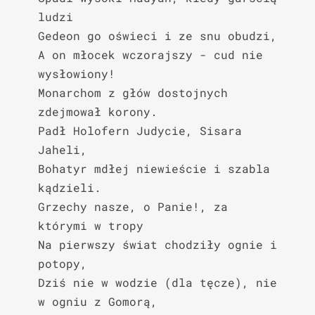
ludzi

Gedeon go oświeci i ze snu obudzi,

A on młocek wczorajszy - cud nie 
wysłowiony!

Monarchom z głów dostojnych 
zdejmował korony.

Padł Holofern Judycie, Sisara 
Jaheli,

Bohatyr mdłej niewieście i szabla 
kądzieli.

Grzechy nasze, o Panie!, za 
którymi w tropy

Na pierwszy świat chodziły ognie i 
potopy,

Dziś nie w wodzie (dla tęcze), nie 
w ogniu z Gomorą,
