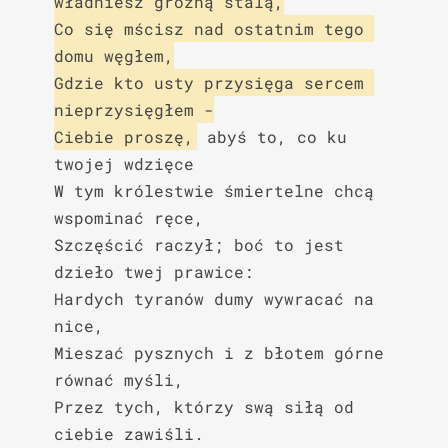
władniesz groźną stalą,

Co się mścisz nad ostatnim tego 
domu węgłem,

Gdzie kto usty przysięga sercem 
nieprzysięgłem -

Ciebie proszę,
 abyś to, co ku 
twojej wdzięce

W tym królestwie śmiertelne chcą 
wspominać ręce,

Szczęścić raczył; boć to jest 
dzieło twej prawice:

Hardych tyranów dumy wywracać na 
nice,

Mieszać pysznych i z błotem górne 
równać myśli,

Przez tych, którzy swą siłą od 
ciebie zawiśli.
