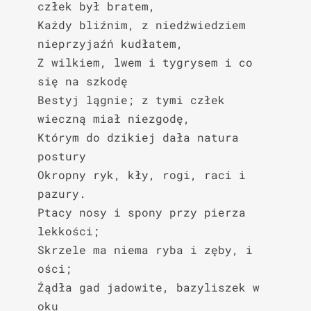
człek był bratem,

Każdy bliźnim, z niedźwiedziem 
nieprzyjaźń kudłatem,

Z wilkiem, lwem i tygrysem i co 
się na szkodę

Bestyj lągnie; z tymi człek 
wieczną miał niezgodę,

Którym do dzikiej dała natura 
postury

Okropny ryk, kły, rogi, raci i 
pazury.

Ptacy nosy i spony przy pierza 
lekkości;

Skrzele ma niema ryba i zęby, i 
ości;

Żądła gad jadowite, bazyliszek w 
oku
