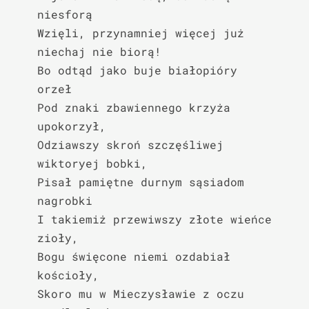
niesforą

Wzięli, przynamniej więcej już 
niechaj nie biorą!

Bo odtąd jako buje białopióry 
orzeł

Pod znaki zbawiennego krzyża 
upokorzył,

Odziawszy skroń szczęśliwej 
wiktoryej bobki,

Pisał pamiętne durnym sąsiadom 
nagrobki

I takiemiż przewiwszy złote wieńce 
zioły,

Bogu święcone niemi ozdabiał 
kościoły,

Skoro mu w Mieczysławie z oczu 