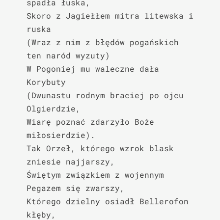
spadła łuska,

Skoro z Jagiełłem mitra litewska i 
ruska

(Wraz z nim z błędów pogańskich 
ten naród wyzuty)

W Pogoniej mu waleczne dała 
Korybuty

(Dwunastu rodnym braciej po ojcu 
Olgierdzie,

Wiarę poznać zdarzyło Boże 
miłosierdzie).

Tak Orzeł, którego wzrok blask 
zniesie najjarszy,

Świętym związkiem z wojennym 
Pegazem się zwarszy,

Którego dzielny osiadł Bellerofon 
kłęby,
