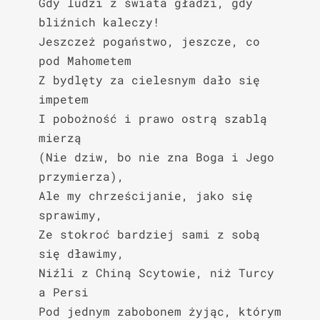
Gdy ludzi z świata gładzi, gdy 
bliźnich kaleczy!

Jeszczeż pogaństwo, jeszcze, co 
pod Mahometem

Z bydlęty za cielesnym dało się 
impetem

I pobożność i prawo ostrą szablą 
mierzą

(Nie dziw, bo nie zna Boga i Jego 
przymierza),

Ale my chrześcijanie, jako się 
sprawimy,

Ze stokroć bardziej sami z sobą 
się dławimy,

Niźli z Chiną Scytowie, niż Turcy 
a Persi

Pod jednym zabobonem żyjąc, którym 