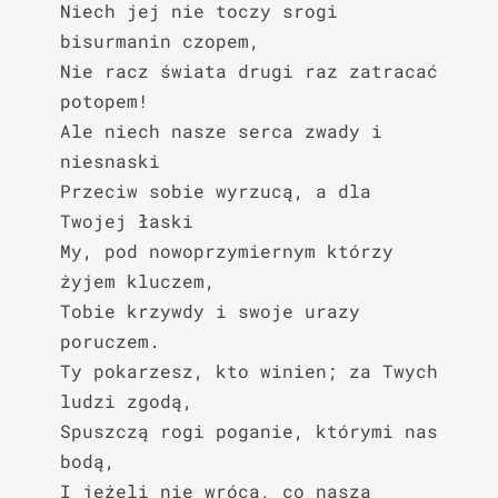
Niech jej nie toczy srogi 
bisurmanin czopem,

Nie racz świata drugi raz zatracać 
potopem!

Ale niech nasze serca zwady i 
niesnaski

Przeciw sobie wyrzucą, a dla 
Twojej łaski

My, pod nowoprzymiernym którzy 
żyjem kluczem,

Tobie krzywdy i swoje urazy 
poruczem.

Ty pokarzesz, kto winien; za Twych 
ludzi zgodą,

Spuszczą rogi poganie, którymi nas 
bodą,

I jeżeli nie wrócą, co naszą 