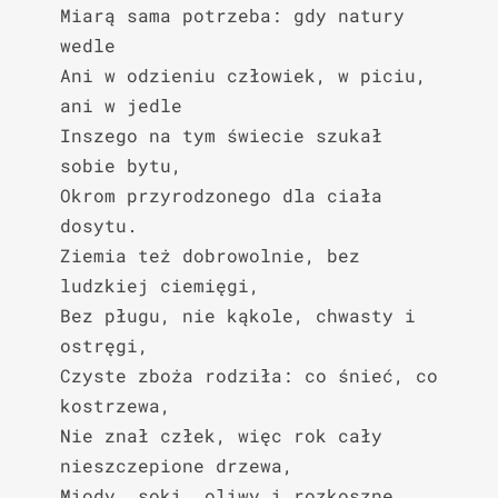
Miarą sama potrzeba: gdy natury 
wedle

Ani w odzieniu człowiek, w piciu, 
ani w jedle

Inszego na tym świecie szukał 
sobie bytu,

Okrom przyrodzonego dla ciała 
dosytu.

Ziemia też dobrowolnie, bez 
ludzkiej ciemięgi,

Bez pługu, nie kąkole, chwasty i 
ostręgi,

Czyste zboża rodziła: co śnieć, co 
kostrzewa,

Nie znał człek, więc rok cały 
nieszczepione drzewa,

Miody, soki, oliwy i rozkoszne 