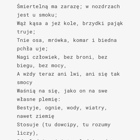
Śmiertelną ma zarazę; w nozdrzach 
jest u smoku;

Wąż kąsa a jeż kole, brzydki pająk 
truje;

Tnie osa, mrówka, komar i biedna 
pchła uje;

Nagi człowiek, bez broni, bez 
biegu, bez mocy,

A wżdy teraz ani lwi, ani się tak 
smocy

Waśnią na się, jako on na swe 
własne plemię:

Bestyje, ognie, wody, wiatry, 
nawet ziemię

Stosuje (tu dowcipy, tu rozumy 
liczy),
