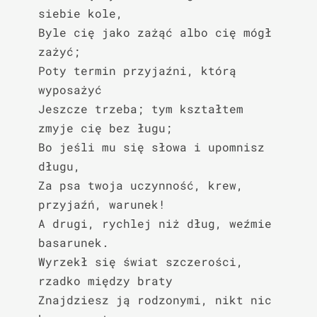
siebie kole,

Byle cię jako zażąć albo cię mógł 
zażyć;

Poty termin przyjaźni, którą 
wyposażyć

Jeszcze trzeba; tym kształtem 
zmyje cię bez ługu;

Bo jeśli mu się słowa i upomnisz 
długu,

Za psa twoja uczynność, krew, 
przyjaźń, warunek!

A drugi, rychlej niż dług, weźmie 
basarunek.

Wyrzekł się świat szczerości, 
rzadko między braty

Znajdziesz ją rodzonymi, nikt nic 