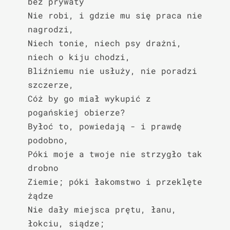
bez prywaty

Nie robi, i gdzie mu się praca nie 
nagrodzi,

Niech tonie, niech psy drażni, 
niech o kiju chodzi,

Bliźniemu nie usłuży, nie poradzi 
szczerze,

Cóż by go miał wykupić z 
pogańskiej obierze?

Byłoć to, powiedają - i prawdę 
podobno,

Póki moje a twoje nie strzygło tak 
drobno

Ziemie; póki łakomstwo i przeklęte 
żądze

Nie dały miejsca prętu, łanu, 
łokciu, siądze;
