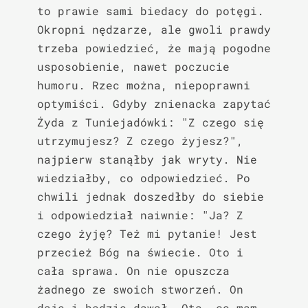
to prawie sami biedacy do potęgi. 
Okropni nędzarze, ale gwoli prawdy 
trzeba powiedzieć, że mają pogodne 
usposobienie, nawet poczucie 
humoru. Rzec można, niepoprawni 
optymiści. Gdyby znienacka zapytać 
Żyda z Tuniejadówki: "Z czego się 
utrzymujesz? Z czego żyjesz?", 
najpierw stanąłby jak wryty. Nie 
wiedziałby, co odpowiedzieć. Po 
chwili jednak doszedłby do siebie 
i odpowiedział naiwnie: "Ja? Z 
czego żyję? Też mi pytanie! Jest 
przecież Bóg na świecie. Oto i 
cała sprawa. On nie opuszcza 
żadnego ze swoich stworzeń. On 
daje i będzie dawał. Oto, co mam 