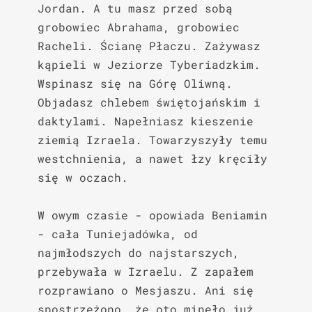
Jordan. A tu masz przed sobą 
grobowiec Abrahama, grobowiec 
Racheli. Ścianę Płaczu. Zażywasz 
kąpieli w Jeziorze Tyberiadzkim. 
Wspinasz się na Górę Oliwną. 
Objadasz chlebem świętojańskim i 
daktylami. Napełniasz kieszenie 
ziemią Izraela. Towarzyszyły temu 
westchnienia, a nawet łzy kręciły 
się w oczach.

W owym czasie - opowiada Beniamin 
- cała Tuniejadówka, od 
najmłodszych do najstarszych, 
przebywała w Izraelu. Z zapałem 
rozprawiano o Mesjaszu. Ani się 
spostrzeżono, że oto minęło już 