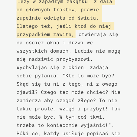
Leży w zapadłym zakątku, z dala 
od głównych traktów, prawie 
zupełnie odcięta od świata. 
Dlatego też, jeśli ktoś do niej 
przypadkiem zawita,
 otwierają się 
na oścież okna i drzwi we 
wszystkich domach. Ludzie nie mogą 
się nadziwić przybyszowi. 
Wychylając się z okien, zadają 
sobie pytania: "Kto to może być? 
Skąd się tu ni z tego, ni z owego 
zjawił? Czego też może chcieć? Nie 
zamierza aby czegoś złego? To nie 
takie proste: wziął i przybył! Tak 
nie może być. W tym coś tkwi, 
trzeba to koniecznie wyjaśnić!". 
Póki co, każdy usiłuje popisać się 