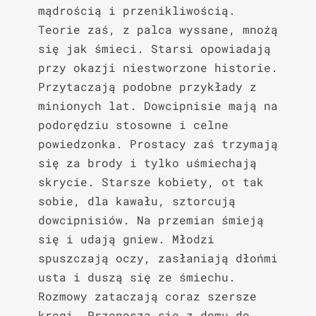
mądrością i przenikliwością. 
Teorie zaś, z palca wyssane, mnożą 
się jak śmieci. Starsi opowiadają 
przy okazji niestworzone historie. 
Przytaczają podobne przykłady z 
minionych lat. Dowcipnisie mają na 
podorędziu stosowne i celne 
powiedzonka. Prostacy zaś trzymają 
się za brody i tylko uśmiechają 
skrycie. Starsze kobiety, ot tak 
sobie, dla kawału, sztorcują 
dowcipnisiów. Na przemian śmieją 
się i udają gniew. Młodzi 
spuszczają oczy, zasłaniają dłońmi 
usta i duszą się ze śmiechu. 
Rozmowy zataczają coraz szersze 
kręgi. Przenoszą się z domu do 