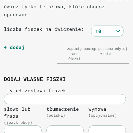
ćwicz tylko te słowa, które chcesz
opanować.
liczba fiszek na ćwiczenie:
+ dodaj
zapamię
postęp
podsumo
edytuj
tane
wanie
fiszki
DODAJ WŁASNE FISZKI
tytuł zestawu fiszek:
słowo lub
tłumaczenie
wymowa
fraza
(polski)
(opcjonalne)
(język obcy)