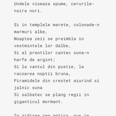
Undele viseaza spume, cerurile-
nsira nori.

Si in templele marete, colonade-n 
marmuri albe,

Noaptea zeii se preimbla in 
vestmintele lor dalbe,

Si al preotilor cantec suna-n 
harfe de argint;

Si la vantul din pustie, la 
racoarea noptii bruna,

Piramidele din crestet aiurind si 
jalnic suna

Si salbatec se plang regii in 
giganticul mormant.

In zidirea cea antica, sus in 