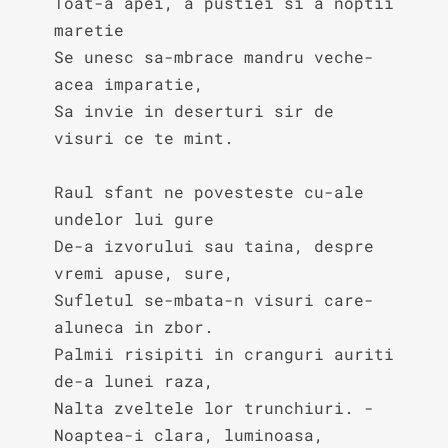
Toat-a apei, a pustiei si a noptii 
maretie

Se unesc sa-mbrace mandru veche-
acea imparatie,

Sa invie in deserturi sir de 
visuri ce te mint.

Raul sfant ne povesteste cu-ale 
undelor lui gure

De-a izvorului sau taina, despre 
vremi apuse, sure,

Sufletul se-mbata-n visuri care-
aluneca in zbor.

Palmii risipiti in cranguri auriti 
de-a lunei raza,

Nalta zveltele lor trunchiuri. - 
Noaptea-i clara, luminoasa,
