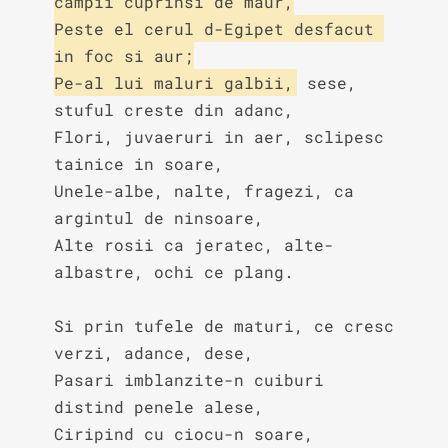
campii cuprinsi de maur,

Peste el cerul d-Egipet desfacut 
in foc si aur;

Pe-al lui maluri galbii,
 sese, 
stuful creste din adanc,

Flori, juvaeruri in aer, sclipesc 
tainice in soare,

Unele-albe, nalte, fragezi, ca 
argintul de ninsoare,

Alte rosii ca jeratec, alte-
albastre, ochi ce plang.

Si prin tufele de maturi, ce cresc 
verzi, adance, dese,

Pasari imblanzite-n cuiburi 
distind penele alese,

Ciripind cu ciocu-n soare, 