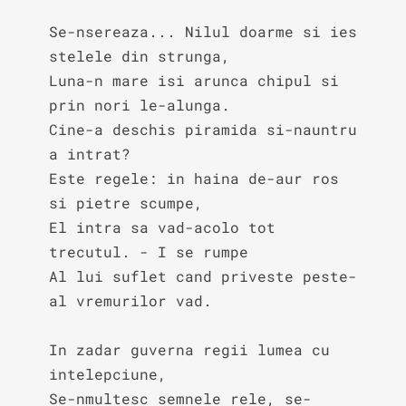
Se-nsereaza... Nilul doarme si ies 
stelele din strunga,

Luna-n mare isi arunca chipul si 
prin nori le-alunga.

Cine-a deschis piramida si-nauntru 
a intrat?

Este regele: in haina de-aur ros 
si pietre scumpe,

El intra sa vad-acolo tot 
trecutul. - I se rumpe

Al lui suflet cand priveste peste-
al vremurilor vad.

In zadar guverna regii lumea cu 
intelepciune,

Se-nmultesc semnele rele, se-