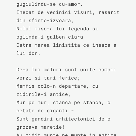
gugiulindu-se cu-amor.

Inecat de vecinici visuri, rasarit 
din sfinte-izvoara,

Nilul misc-a lui legenda si 
oglinda-i galben-clara

Catre marea linistita ce ineaca a 
lui dor.

De-a lui maluri sunt unite campii 
verzi si tari ferice;

Memfis colo-n departare, cu 
zidirile-i antice,

Mur pe mur, stanca pe stanca, o 
cetate de giganti -

Sunt gandiri arhitectonici de-o 
grozava maretie!

Au zidit munte pe munte in antica 