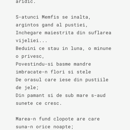
aridic.

S-atunci Memfis se inalta, 
argintos gand al pustiei,

Inchegare maiestrita din suflarea 
vijeliei...

Beduini ce stau in luna, o minune 
o privesc,

Povestindu-si basme mandre 
imbracate-n flori si stele

De orasul care iese din pustiile 
de jele;

Din pamant si de sub mare s-aud 
sunete ce cresc.

Marea-n fund clopote are care 
suna-n orice noapte;
