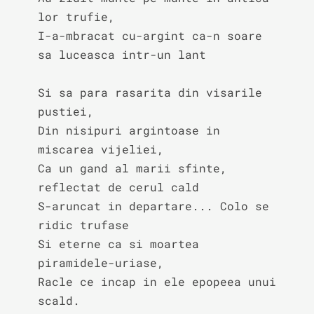
lor trufie,

I-a-mbracat cu-argint ca-n soare 
sa luceasca intr-un lant

Si sa para rasarita din visarile 
pustiei,

Din nisipuri argintoase in 
miscarea vijeliei,

Ca un gand al marii sfinte, 
reflectat de cerul cald

S-aruncat in departare... Colo se 
ridic trufase

Si eterne ca si moartea 
piramidele-uriase,

Racle ce incap in ele epopeea unui 
scald.
