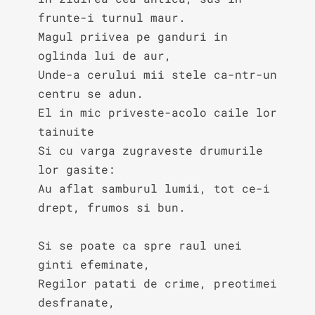
frunte-i turnul maur.

Magul priivea pe ganduri in 
oglinda lui de aur,

Unde-a cerului mii stele ca-ntr-un 
centru se adun.

El in mic priveste-acolo caile lor 
tainuite

Si cu varga zugraveste drumurile 
lor gasite:

Au aflat samburul lumii, tot ce-i 
drept, frumos si bun.

Si se poate ca spre raul unei 
ginti efeminate,

Regilor patati de crime, preotimei 
desfranate,
