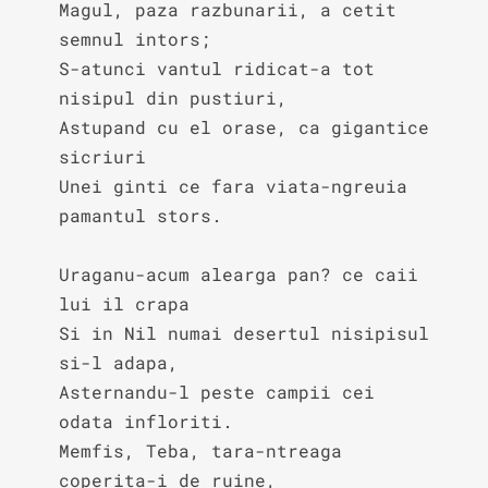
Magul, paza razbunarii, a cetit 
semnul intors;

S-atunci vantul ridicat-a tot 
nisipul din pustiuri,

Astupand cu el orase, ca gigantice 
sicriuri

Unei ginti ce fara viata-ngreuia 
pamantul stors.

Uraganu-acum alearga pan? ce caii 
lui il crapa

Si in Nil numai desertul nisipisul 
si-l adapa,

Asternandu-l peste campii cei 
odata infloriti.

Memfis, Teba, tara-ntreaga 
coperita-i de ruine,
