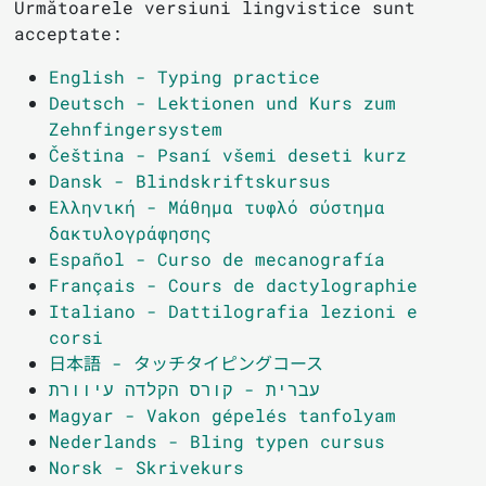
Următoarele versiuni lingvistice sunt
acceptate:
English - Typing practice
Deutsch - Lektionen und Kurs zum
Zehnfingersystem
Čeština - Psaní všemi deseti kurz
Dansk - Blindskriftskursus
Ελληνική - Μάθημα τυφλό σύστημα
δακτυλογράφησης
Español - Curso de mecanografía
Français - Cours de dactylographie
Italiano - Dattilografia lezioni e
corsi
日本語 - タッチタイピングコース
עברית - קורס הקלדה עיוורת
Magyar - Vakon gépelés tanfolyam
Nederlands - Bling typen cursus
Norsk - Skrivekurs