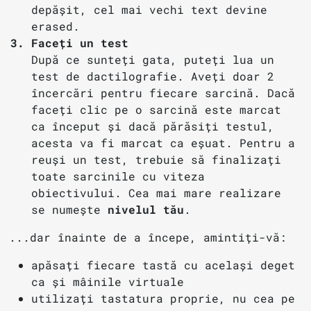
depășit, cel mai vechi text devine
erased.
Faceți un test
După ce sunteți gata, puteți lua un
test de dactilografie. Aveți doar 2
încercări pentru fiecare sarcină. Dacă
faceți clic pe o sarcină este marcat
ca început și dacă părăsiți testul,
acesta va fi marcat ca eșuat.
Pentru a
reuși un test, trebuie să finalizați
toate sarcinile cu viteza
obiectivului. Cea mai mare realizare
se numește
nivelul tău
.
...dar înainte de a începe, amintiți-vă:
apăsați fiecare tastă cu același deget
ca și mâinile virtuale
utilizați tastatura proprie, nu cea pe