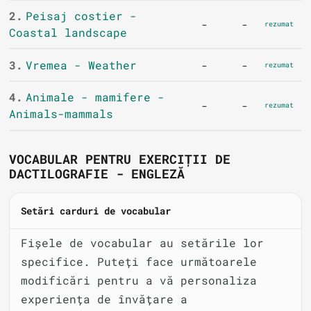
2.
Peisaj costier -
-
-
rezumat
Coastal landscape
3.
Vremea - Weather
-
-
rezumat
4.
Animale - mamifere -
-
-
rezumat
Animals-mammals
VOCABULAR PENTRU EXERCIȚII DE
DACTILOGRAFIE - ENGLEZĂ
Setări carduri de vocabular
Fișele de vocabular au setările lor
specifice. Puteți face următoarele
modificări pentru a vă personaliza
experiența de învățare a