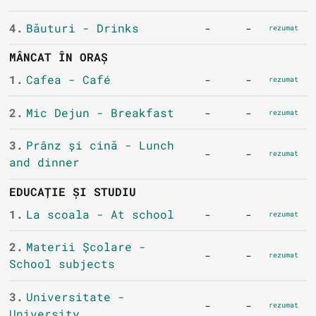
4.
Băuturi - Drinks
-
-
rezumat
MÂNCAT ÎN ORAȘ
1.
Cafea - Café
-
-
rezumat
2.
Mic Dejun - Breakfast
-
-
rezumat
3.
Prânz și cină - Lunch
-
-
rezumat
and dinner
EDUCAȚIE ȘI STUDIU
1.
La scoala - At school
-
-
rezumat
2.
Materii Școlare -
-
-
rezumat
School subjects
3.
Universitate -
-
-
rezumat
University