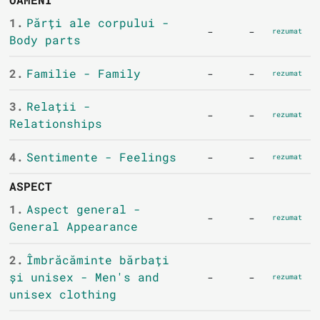
1.
Părți ale corpului -
-
-
rezumat
Body parts
2.
Familie - Family
-
-
rezumat
3.
Relații -
-
-
rezumat
Relationships
4.
Sentimente - Feelings
-
-
rezumat
ASPECT
1.
Aspect general -
-
-
rezumat
General Appearance
2.
Îmbrăcăminte bărbați
și unisex - Men's and
-
-
rezumat
unisex clothing