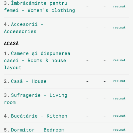
3.
Îmbrăcăminte pentru
-
-
rezumat
femei - Women's clothing
4.
Accesorii -
-
-
rezumat
Accessories
ACASĂ
1.
Camere și dispunerea
casei - Rooms & house
-
-
rezumat
layout
2.
Casă - House
-
-
rezumat
3.
Sufragerie - Living
-
-
rezumat
room
4.
Bucătărie - Kitchen
-
-
rezumat
5.
Dormitor - Bedroom
-
-
rezumat