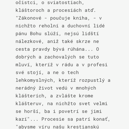
očistci, o sviatostiach, 
kláštoroch a procesiách atď. 
"Zákonové - poučuje kniha, - v 
nichžto reholní a duchovní lidé 
pánu Bohu slúží, nejsú lidští 
nálezkové, aniž také skrze ne 
cesta pravdy bývá rúhána... O 
dobrých a zachovalých se tuto 
mluví, kteríž v rádu a v profesi 
své stojí, a ne o tech 
lehkomyslných, kteríž rozpustlý a 
nerádný život vedú v mnohých 
klášterích, a zvlášte krome 
klášteruv, na nichžto svet velmi 
se horší, ba i povetrí se jimi 
kazí"... Procesie sa patrí konať, 
"abysme víru našu krestianskú 