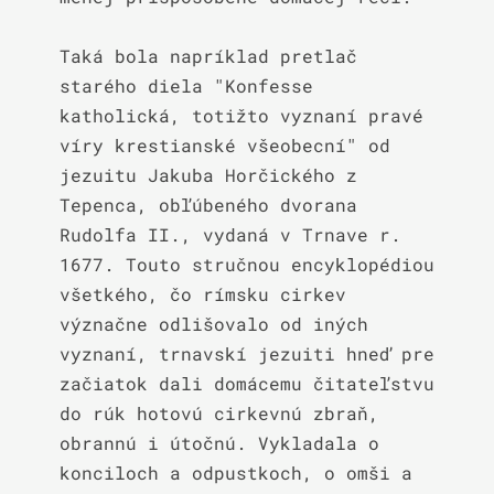
Taká bola napríklad pretlač 
starého diela "Konfesse 
katholická, totižto vyznaní pravé 
víry krestianské všeobecní" od 
jezuitu Jakuba Horčického z 
Tepenca, obľúbeného dvorana 
Rudolfa II., vydaná v Trnave r. 
1677. Touto stručnou encyklopédiou 
všetkého, čo rímsku cirkev 
význačne odlišovalo od iných 
vyznaní, trnavskí jezuiti hneď pre 
začiatok dali domácemu čitateľstvu 
do rúk hotovú cirkevnú zbraň, 
obrannú i útočnú. Vykladala o 
konciloch a odpustkoch, o omši a 