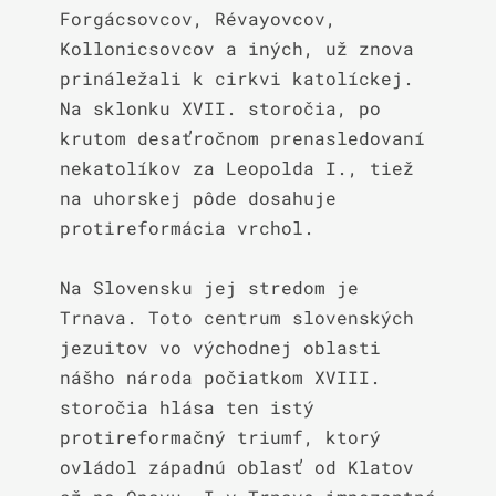
Forgácsovcov, Révayovcov, 
Kollonicsovcov a iných, už znova 
prináležali k cirkvi katolíckej. 
Na sklonku XVII. storočia, po 
krutom desaťročnom prenasledovaní 
nekatolíkov za Leopolda I., tiež 
na uhorskej pôde dosahuje 
protireformácia vrchol.

Na Slovensku jej stredom je 
Trnava. Toto centrum slovenských 
jezuitov vo východnej oblasti 
nášho národa počiatkom XVIII. 
storočia hlása ten istý 
protireformačný triumf, ktorý 
ovládol západnú oblasť od Klatov 