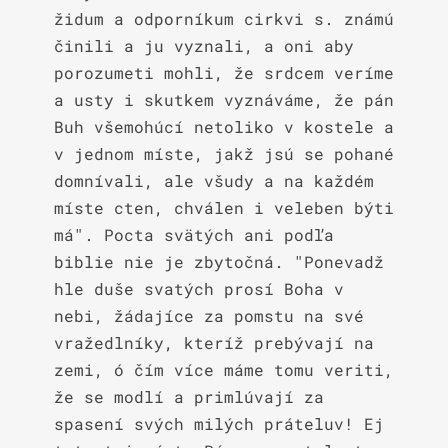
židum a odporníkum cirkvi s. známú 
činili a ju vyznali, a oni aby 
porozumeti mohli, že srdcem veríme 
a usty i skutkem vyznáváme, že pán 
Buh všemohúcí netoliko v kostele a 
v jednom míste, jakž jsú se pohané 
domnívali, ale všudy a na každém 
míste cten, chválen i veleben býti 
má". Pocta svätých ani podľa 
biblie nie je zbytočná. "Ponevadž 
hle duše svatých prosí Boha v 
nebi, žádajíce za pomstu na své 
vražedlníky, kteríž prebývají na 
zemi, ó čím více máme tomu veriti, 
že se modlí a primlúvají za 
spasení svých milých práteluv! Ej 