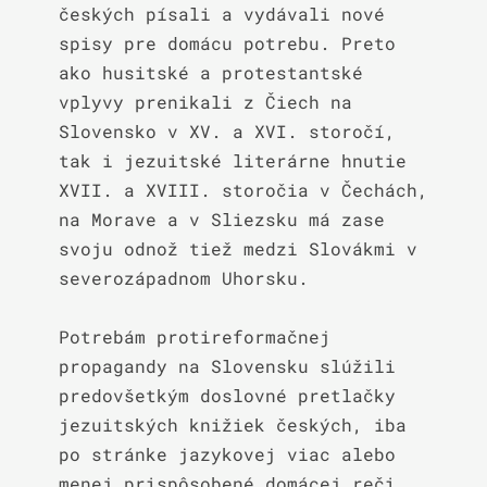
českých písali a vydávali nové 
spisy pre domácu potrebu. Preto 
ako husitské a protestantské 
vplyvy prenikali z Čiech na 
Slovensko v XV. a XVI. storočí, 
tak i jezuitské literárne hnutie 
XVII. a XVIII. storočia v Čechách, 
na Morave a v Sliezsku má zase 
svoju odnož tiež medzi Slovákmi v 
severozápadnom Uhorsku.

Potrebám protireformačnej 
propagandy na Slovensku slúžili 
predovšetkým doslovné pretlačky 
jezuitských knižiek českých, iba 
po stránke jazykovej viac alebo 
menej prispôsobené domácej reči.
