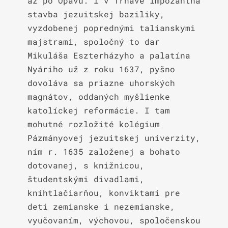
až po Opavu. I v Trnave impozantná 
stavba jezuitskej baziliky, 
vyzdobenej poprednými talianskymi 
majstrami, spoločný to dar 
Mikuláša Eszterházyho a palatína 
Nyáriho už z roku 1637, pyšno 
dovoláva sa priazne uhorských 
magnátov, oddaných myšlienke 
katolíckej reformácie. I tam 
mohutné rozložité kolégium 
Pázmányovej jezuitskej univerzity, 
ním r. 1635 založenej a bohato 
dotovanej, s knižnicou, 
študentskými divadlami, 
kníhtlačiarňou, konviktami pre 
deti zemianske i nezemianske, 
vyučovaním, výchovou, spoločenskou 