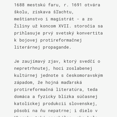
1688 mestskú faru, r. 1691 otvára 
školu, získava šľachtu, 
meštianstvo i magistrát - a zo 
Žiliny už koncom XVII. storočia sa 
prihlasuje prvý svetský konvertita 
k bojovej protireformačnej 
literárnej propagande.

Je zaujímavý zjav, ktorý svedčí o 
nepretrhnutej, hoci zoslabenej 
kultúrnej jednote s českomoravským 
západom, že hojná maďarská 
protireformačná literatúra, teda 
domáca a fyzicky blízka súčasnej 
katolíckej produkcii slovenskej, 
pôsobí na ňu nepatrne; i dielo v 