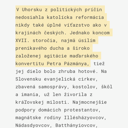
V Uhorsku z politických príčin 
nedosiahla katolícka reformácia 
nikdy také úplné víťazstvo ako v 
krajinách českých. Jednako koncom 
XVII. storočia, najmä úsilím 
prenikavého ducha a široko 
založenej agitácie maďarského 
konvertitu Petra Pázmánya,
 tiež 
jej dielo bolo zhruba hotové. Na 
Slovensku evanjelická cirkev, 
zbavená samosprávy, kostolov, škôl 
a imania, už len živorila z 
kráľovskej milosti. Najmocnejšie 
podpory domácich protestantov, 
magnátske rodiny Illésházyovcov, 
Nádasdyovcov, Batthányiovcov, 