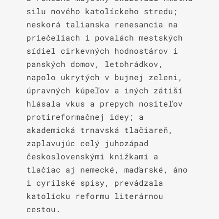
silu nového katolíckeho stredu; 
neskorá talianska renesancia na 
priečeliach i povalách mestských 
sídiel cirkevných hodnostárov i 
panských domov, letohrádkov, 
napolo ukrytých v bujnej zeleni, 
úpravných kúpeľov a iných zátiší 
hlásala vkus a prepych nositeľov 
protireformačnej idey; a 
akademická trnavská tlačiareň, 
zaplavujúc celý juhozápad 
československými knižkami a 
tlačiac aj nemecké, maďarské, áno 
i cyrilské spisy, prevádzala 
katolícku reformu literárnou 
cestou.
