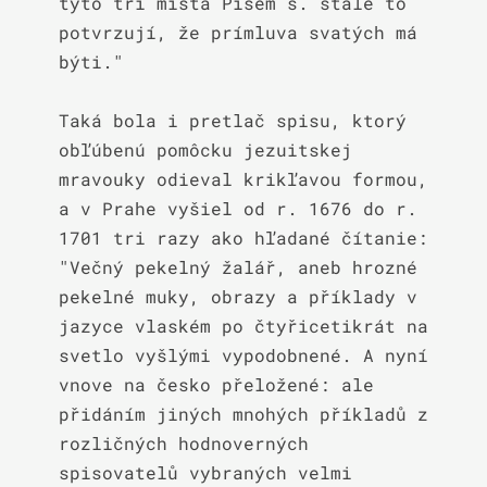
tyto tri místa Písem s. stale to 
potvrzují, že prímluva svatých má 
býti."

Taká bola i pretlač spisu, ktorý 
obľúbenú pomôcku jezuitskej 
mravouky odieval krikľavou formou, 
a v Prahe vyšiel od r. 1676 do r. 
1701 tri razy ako hľadané čítanie: 
"Večný pekelný žalář, aneb hrozné 
pekelné muky, obrazy a příklady v 
jazyce vlaském po čtyřicetikrát na 
svetlo vyšlými vypodobnené. A nyní 
vnove na česko přeložené: ale 
přidáním jiných mnohých příkladů z 
rozličných hodnoverných 
spisovatelů vybraných velmi 