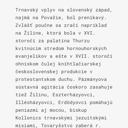
Trnavský vplyv na slovenský západ, 
najmä na Považie, bol prenikavý. 
Zvlášť poučne sa zračí napríklad 
na Žiline, ktorá bola v XVI. 
storočí za palatína Thurzu 
kvitnúcim stredom hornouhorských 
evanjelikov a ešte v XVII. storočí 
ohniskom čulej kníhtlačiarskej 
československej produkcie v 
protestantskom duchu. Pázmányova 
sústavná agitácia čoskoro zasahuje 
tiež Žilinu, Eszterházyovci, 
Illésházyovci, Erdödyovci pomáhajú 
peniazmi aj mocou, biskup 
Kollonics trnavskými jezuitskými 
misiami, Tovaryšstvo zaberá r. 