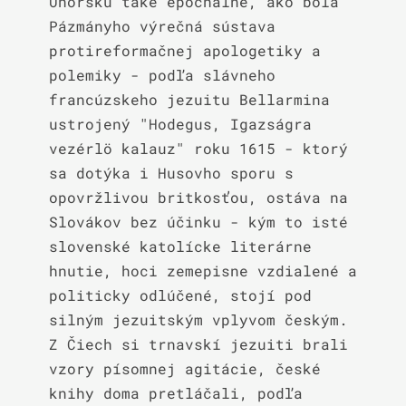
Uhorsku také epochálne, ako bola 
Pázmányho výrečná sústava 
protireformačnej apologetiky a 
polemiky - podľa slávneho 
francúzskeho jezuitu Bellarmina 
ustrojený "Hodegus, Igazságra 
vezérlö kalauz" roku 1615 - ktorý 
sa dotýka i Husovho sporu s 
opovržlivou britkosťou, ostáva na 
Slovákov bez účinku - kým to isté 
slovenské katolícke literárne 
hnutie, hoci zemepisne vzdialené a 
politicky odlúčené, stojí pod 
silným jezuitským vplyvom českým. 
Z Čiech si trnavskí jezuiti brali 
vzory písomnej agitácie, české 
knihy doma pretláčali, podľa 