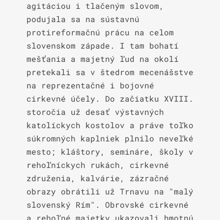
agitáciou i tlačeným slovom, 
podujala sa na sústavnú 
protireformačnú prácu na celom 
slovenskom západe. I tam bohatí 
mešťania a majetný ľud na okolí 
pretekali sa v štedrom mecenášstve 
na reprezentačné i bojovné 
cirkevné účely. Do začiatku XVIII. 
storočia už desať výstavných 
katolíckych kostolov a práve toľko 
súkromných kaplniek plnilo neveľké 
mesto; kláštory, semináre, školy v 
rehoľníckych rukách, cirkevné 
združenia, kalvárie, zázračné 
obrazy obrátili už Trnavu na "malý 
slovenský Rím". Obrovské cirkevné 
a rehoľné majetky ukazovali hmotnú 