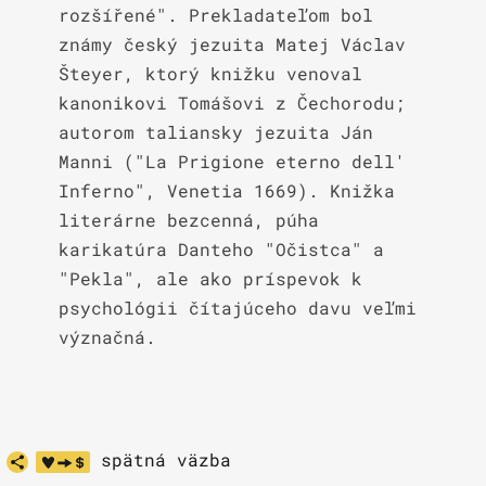
rozšířené". Prekladateľom bol 
známy český jezuita Matej Václav 
Šteyer, ktorý knižku venoval 
kanonikovi Tomášovi z Čechorodu; 
autorom taliansky jezuita Ján 
Manni ("La Prigione eterno dell' 
Inferno", Venetia 1669). Knižka 
literárne bezcenná, púha 
karikatúra Danteho "Očistca" a 
"Pekla", ale ako príspevok k 
psychológii čítajúceho davu veľmi 
význačná.
spätná väzba