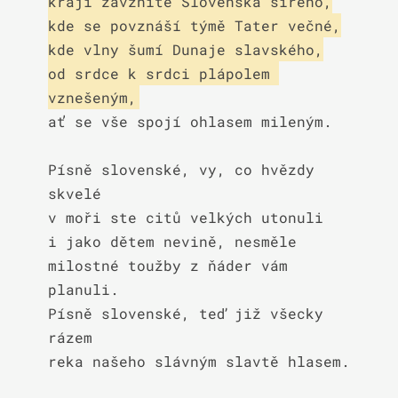
kraji zavznite Slovenska šírého,

kde se povznáší týmě Tater večné,

kde vlny šumí Dunaje slavského,

od srdce k srdci plápolem 
vznešeným,
ať se vše spojí ohlasem mileným.

Písně slovenské, vy, co hvězdy 
skvelé

v moři ste citů velkých utonuli

i jako dětem nevině, nesměle

milostné toužby z ňáder vám 
planuli.

Písně slovenské, teď již všecky 
rázem

reka našeho slávným slavtě hlasem.
