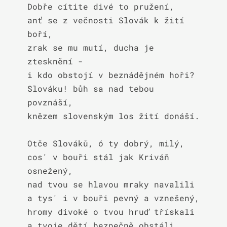
Dobře cítite divé to pružení,

anť se z večnosti Slovák k žití 
boří,

zrak se mu mutí, ducha je 
ztesknění -

i kdo obstojí v beznádějném hoři?

Slováku! bůh sa nad tebou 
povznáší,

knězem slovenským los žití donáší.

Otče Slováků, ó ty dobrý, milý,

cos' v bouři stál jak Kriváň 
osnežený,

nad tvou se hlavou mraky navalili

a tys' i v bouři pevný a vznešený,

hromy divoké o tvou hruď třískali

a tvoje dětí bezpečně obstáli.
