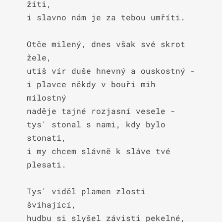
žíti,

i slavno nám je za tebou umříti.

Otče milený, dnes však své skrot 
žele,

utíš vír duše hnevný a ouskostný -

i plavce někdy v bouři mih 
milostný

naděje tajné rozjasní vesele -

tys' stonal s nami, kdy bylo 
stonati,

i my chcem slávně k sláve tvé 
plesati.

Tys' viděl plamen zlosti 
švihající,

hudbu si slyšel závisti pekelné,
