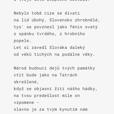
Nebylo tobě cize se dívati

na lid úbohý, Slovensko zhrobnělé,

tys' se povznesl jako fénix svatý

z spánku tvrdého, z hrobního 
popele.

Let si zavedl Slováka daleký

od věků tichých na podálne věky.

Národ budouci dejů tvých památky

ctit bude jako na Tatrách 
skrešlené,

když se objasní žití nášho hádky,

na tvou predešlost mile on 
vzpomene -

slavno je za tvým kynutím nám 